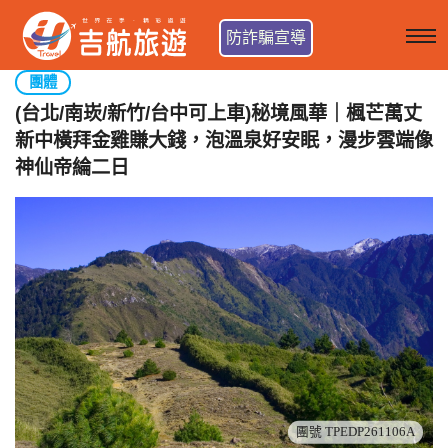
防詐騙宣導
團體
(台北/南崁/新竹/台中可上車)秘境風華｜楓芒萬丈
新中橫拜金雞賺大錢，泡溫泉好安眠，漫步雲端像
神仙帝綸二日
團號 TPEDP261106A