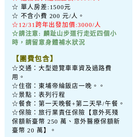
訂購須知
paid
費用說明
【費用說明】
☆ 2 人一室:每位售價 NTD 2888元
☆ 6-12歲佔床:每位售價 NTD 2888元
☆ 3-5歲不佔床:每位售價 NTD 1999
元
☆ 遇假日與連假加價:1000/人
☆ 單人房差:1500元
☆ 不含小費 200 元/人。
☆12/31跨年出發加價:3000/人
☆請注意: 麟趾山步道行走近四個小
時，請留意身體補水狀況