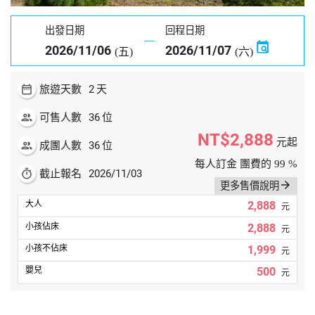
出發日期
回程日期
2026/11/06
2026/11/07
(五)
(六)
date_range
2
旅遊天數
天
people
36
可售人數
位
NT$2,888
元起
people
36
成團人數
位
每人訂金 團費的 99 %
timer
2026/11/03
截止報名
arrow_forward
更多售價說明
2,888
元
2,888
元
1,999
元
500
元