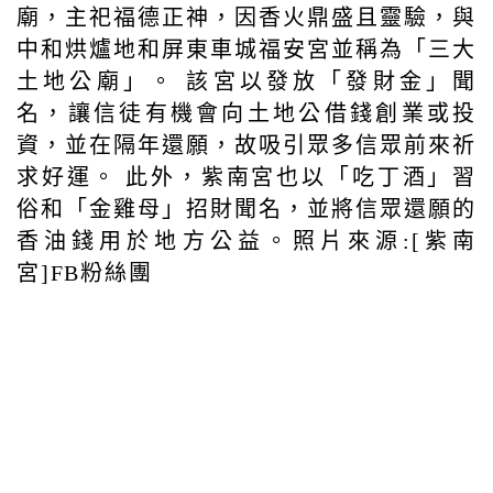
廟，主祀福德正神，因香火鼎盛且靈驗，與
中和烘爐地和屏東車城福安宮並稱為「三大
土地公廟」。 該宮以發放「發財金」聞
名，讓信徒有機會向土地公借錢創業或投
資，並在隔年還願，故吸引眾多信眾前來祈
求好運。 此外，紫南宮也以「吃丁酒」習
俗和「金雞母」招財聞名，並將信眾還願的
香油錢用於地方公益。照片來源:[紫南
宮]FB粉絲團