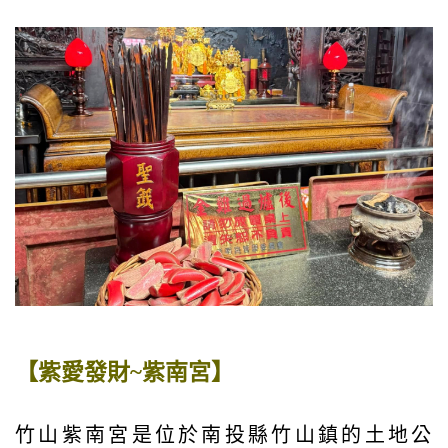
【紫愛發財~紫南宮】
竹山紫南宮是位於南投縣竹山鎮的土地公