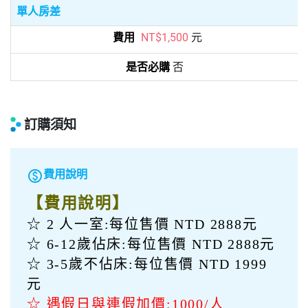
(五)
巴士
2026/11/06
1
第
天
台北
east
南投
07:30
horizontal_rule
18:00
(六)
巴士
2026/11/07
2
第
天
南投
east
台北
10:00
horizontal_rule
18:00
其他額外費用
單人房差
NT$1,500
元
否