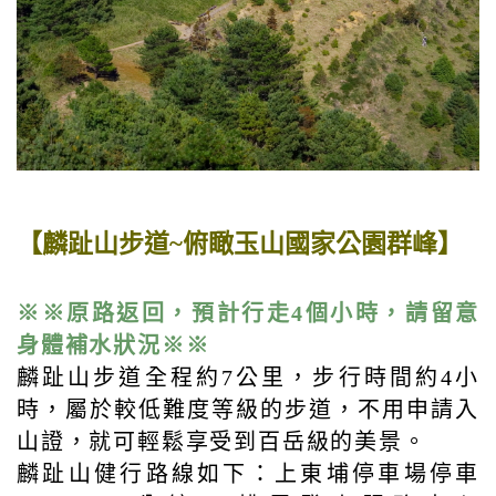
【麟趾山步道~俯瞰玉山國家公園群峰】
※※原路返回，預計行走4個小時，請留意
身體補水狀況※※
麟趾山步道全程約7公里，步行時間約4小
時，屬於較低難度等級的步道，不用申請入
山證，就可輕鬆享受到百岳級的美景。
麟趾山健行路線如下：上東埔停車場停車