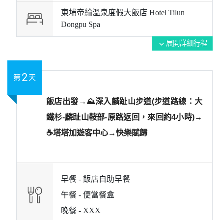
東埔帝綸溫泉度假大飯店 Hotel Tilun
Dongpu Spa
展開詳細行程
expand_more
2
第
天
飯店出發→⛰️深入麟趾山步道(步道路線：大
鐵杉-麟趾山鞍部-原路返回，來回約4小時)→
☕塔塔加遊客中心→快樂賦歸
早餐 -
飯店自助早餐
午餐 -
便當餐盒
晚餐 -
XXX