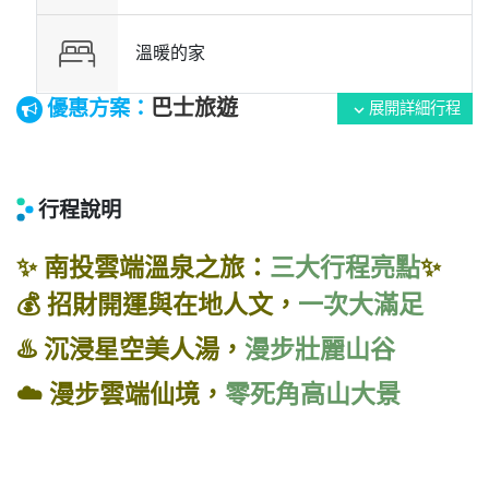
溫暖的家
巴士旅遊
優惠方案：
展開詳細行程
expand_more
行程說明
✨ 南投雲端溫泉之旅：
三大行程亮點
✨
💰 招財開運與在地人文，
一次大滿足
♨️ 沉浸星空美人湯，
漫步壯麗山谷
☁️ 漫步雲端仙境，
零死角高山大景