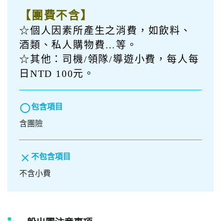
【團費包含】
☆交通：大型遊覽車車資及過路費
用。
☆住宿：東埔帝綸飯店一晚。。
☆景點：表列行程
☆餐食：第一天晚餐+第二天早/午餐。
☆保險：旅行業責任保險【意外死殘
保額新臺幣 250 萬、意外醫療保額新
臺幣 20 萬】。
【團費不含】
☆個人因素所產生之消費，如飲料、
酒類、私人購物費…等。
☆其他：司機/領隊/導遊小費，每人每
日NTD 100元。