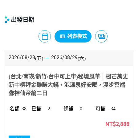
出發日期
calendar_today
payments
view_list
月曆模式
列表模式
價格模式
2026/08/28
2026/08/29
(五)
(六)
(台北/南崁/新竹/台中可上車)秘境風華｜楓芒萬丈
新中橫拜金雞賺大錢，泡溫泉好安眠，漫步雲端
像神仙帝綸二日
38
2
0
34
NT$2,888