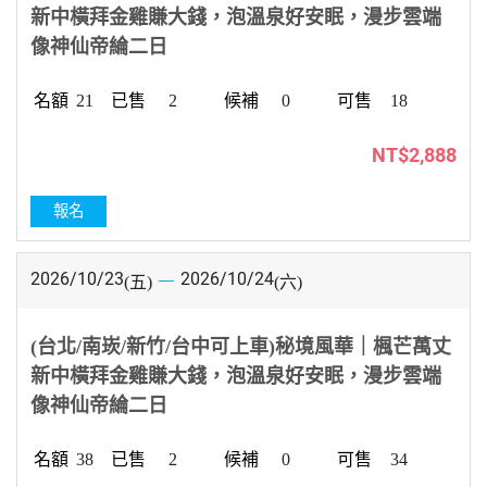
新中橫拜金雞賺大錢，泡溫泉好安眠，漫步雲端
像神仙帝綸二日
21
2
0
18
NT$2,888
報名
2026/10/23
2026/10/24
(五)
(六)
(台北/南崁/新竹/台中可上車)秘境風華｜楓芒萬丈
新中橫拜金雞賺大錢，泡溫泉好安眠，漫步雲端
像神仙帝綸二日
38
2
0
34