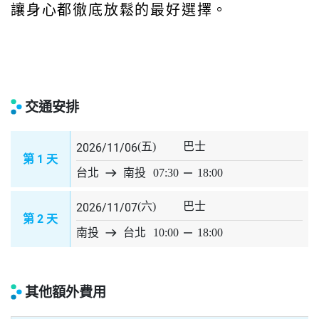
飯店提供多種客房且設計多樣，從標準雙人
房、和式房、到頂級湯屋、總統套房應有盡
有。
餐飲方面有「布農懷石料理」、使用在地梅
子、鱒魚、原民風手法入菜。與在地文化完
美融合。
喜歡山林、溫泉或賞楓賞梅的旅客，想在深
入體驗台灣原住民族文化與自然生態，在群
山環繞的環境中享受兼具「放鬆」與「景
觀」的寧靜假期，東埔帝綸溫泉飯店會是個
讓身心都徹底放鬆的最好選擇。
交通安排