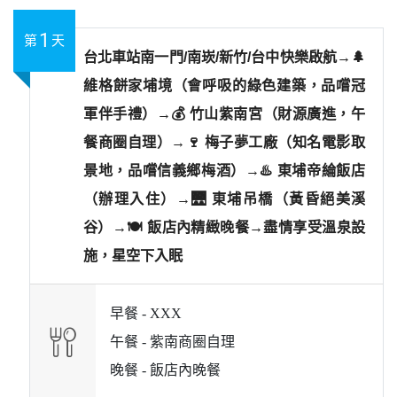
1
第
天
台北車站南一門/南崁/新竹/台中快樂啟航→🌲
維格餅家埔境（會呼吸的綠色建築，品嚐冠
軍伴手禮）→💰 竹山紫南宮（財源廣進，午
餐商圈自理）→🍷 梅子夢工廠（知名電影取
景地，品嚐信義鄉梅酒）→♨️ 東埔帝綸飯店
（辦理入住）→🌉 東埔吊橋（黃昏絕美溪
谷）→🍽️ 飯店內精緻晚餐→盡情享受溫泉設
施，星空下入眠
早餐 -
XXX
午餐 -
紫南商圈自理
晚餐 -
飯店內晚餐