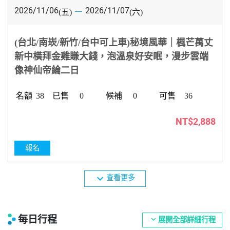
2026/11/06
2026/11/07
(五)
(六)
(台北/南崁/新竹/台中可上車)秘境風華｜楓芒萬丈
新中橫拜金雞賺大錢，泡溫泉好安眠，漫步雲端
像神仙帝綸二日
38
0
0
36
NT$2,888
報名
expand_more
查看更多
每日行程
expand_more
展開全部詳細行程