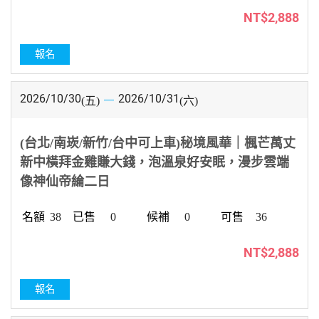
NT$2,888
報名
2026/10/30
2026/10/31
(五)
(六)
(台北/南崁/新竹/台中可上車)秘境風華｜楓芒萬丈
新中橫拜金雞賺大錢，泡溫泉好安眠，漫步雲端
像神仙帝綸二日
38
0
0
36
NT$2,888
報名