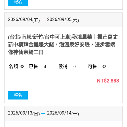
報名
2026/09/04
2026/09/05
(五)
(六)
(台北/南崁/新竹/台中可上車)秘境風華｜楓芒萬丈
新中橫拜金雞賺大錢，泡溫泉好安眠，漫步雲端
像神仙帝綸二日
38
4
0
32
NT$2,888
報名
2026/09/13
2026/09/14
(日)
(一)