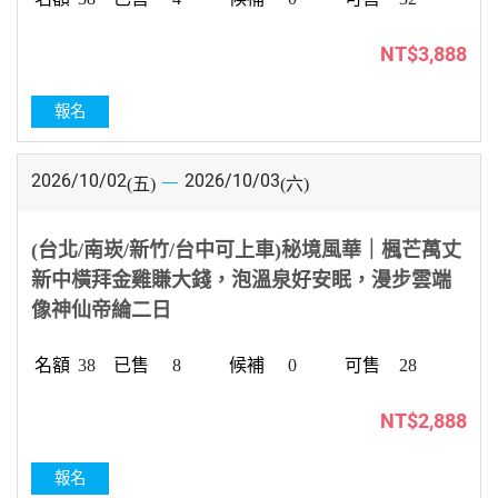
NT$3,888
報名
2026/10/02
2026/10/03
(五)
(六)
(台北/南崁/新竹/台中可上車)秘境風華｜楓芒萬丈
新中橫拜金雞賺大錢，泡溫泉好安眠，漫步雲端
像神仙帝綸二日
38
8
0
28
NT$2,888
報名