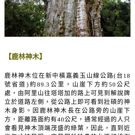
【鹿林神木】
鹿林神木位在新中橫嘉義玉山線公路(台18
號省道)約89.3公里，山崖下方約50公尺
處，由阿里山往塔塔加的路上可見到解說牌
立於道路左側，從公路上即可看到壯碩的神
木身影。因鹿林神木長在公路旁的山崖下
方，距離路面約有40公尺，通常經過的人只
會看見神木頂端茂盛的綠葉，因此，直到近