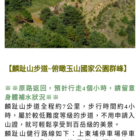
【麟趾山步道~俯瞰玉山國家公園群峰】
※※原路返回，預計行走4個小時，請留意
身體補水狀況※※
麟趾山步道全程約7公里，步行時間約4小
時，屬於較低難度等級的步道，不用申請入
山證，就可輕鬆享受到百岳級的美景。
麟趾山健行路線如下：上東埔停車場停車