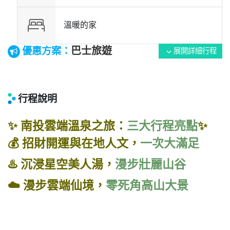
溫暖的家
巴士旅遊
優惠方案：
展開詳細行程
expand_more
行程說明
✨ 南投雲端溫泉之旅：
三大行程亮點
✨
💰 招財開運與在地人文，
一次大滿足
♨️ 沉浸星空美人湯，
漫步壯麗山谷
☁️ 漫步雲端仙境，
零死角高山大景