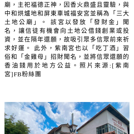
廟，主祀福德正神，因香火鼎盛且靈驗，與
中和烘爐地和屏東車城福安宮並稱為「三大
土地公廟」。 該宮以發放「發財金」聞
名，讓信徒有機會向土地公借錢創業或投
資，並在隔年還願，故吸引眾多信眾前來祈
求好運。 此外，紫南宮也以「吃丁酒」習
俗和「金雞母」招財聞名，並將信眾還願的
香油錢用於地方公益。照片來源:[紫南
宮]FB粉絲團