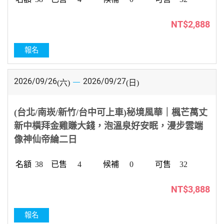
NT$2,888
報名
2026/09/26
2026/09/27
(六)
(日)
(台北/南崁/新竹/台中可上車)秘境風華｜楓芒萬丈
新中橫拜金雞賺大錢，泡溫泉好安眠，漫步雲端
像神仙帝綸二日
38
4
0
32
NT$3,888
報名