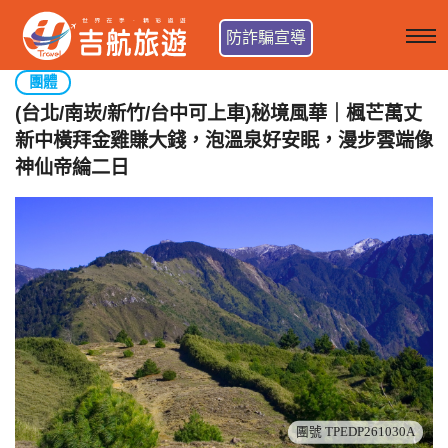
防詐騙宣導
團體
(台北/南崁/新竹/台中可上車)秘境風華｜楓芒萬丈
新中橫拜金雞賺大錢，泡溫泉好安眠，漫步雲端像
神仙帝綸二日
團號 TPEDP261030A