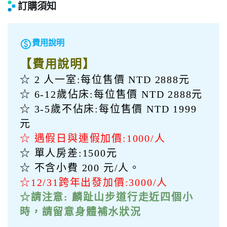
訂購須知
paid
費用說明
【費用說明】
☆ 2 人一室:每位售價 NTD 2888元
☆ 6-12歲佔床:每位售價 NTD 2888元
☆ 3-5歲不佔床:每位售價 NTD 1999
元
☆ 遇假日與連假加價:1000/人
☆ 單人房差:1500元
☆ 不含小費 200 元/人。
☆12/31跨年出發加價:3000/人
☆請注意: 麟趾山步道行走近四個小
時，請留意身體補水狀況