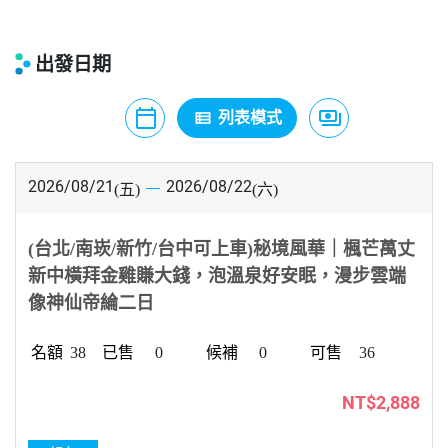
出發日期
calendar_today
payments
view_list
月曆模式
列表模式
價格模式
2026/08/21
2026/08/22
(五)
(六)
(台北/南崁/新竹/台中可上車)秘境風華｜楓芒萬丈
新中橫拜金雞賺大錢，泡溫泉好安眠，漫步雲端
像神仙帝綸二日
38
0
0
36
NT$2,888