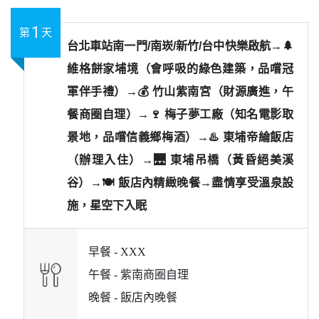
1
第
天
台北車站南一門/南崁/新竹/台中快樂啟航→🌲
維格餅家埔境（會呼吸的綠色建築，品嚐冠
軍伴手禮）→💰 竹山紫南宮（財源廣進，午
餐商圈自理）→🍷 梅子夢工廠（知名電影取
景地，品嚐信義鄉梅酒）→♨️ 東埔帝綸飯店
（辦理入住）→🌉 東埔吊橋（黃昏絕美溪
谷）→🍽️ 飯店內精緻晚餐→盡情享受溫泉設
施，星空下入眠
早餐 -
XXX
午餐 -
紫南商圈自理
晚餐 -
飯店內晚餐