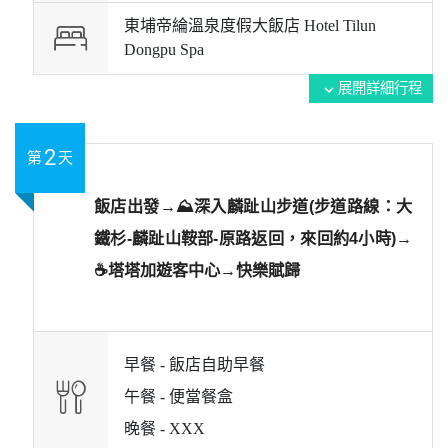
東埔帝綸溫泉度假大飯店 Hotel Tilun
Dongpu Spa
展開詳細行程
expand_more
2
第
天
飯店出發→⛰️深入麟趾山步道(步道路線：大
鐵杉-麟趾山鞍部-原路返回，來回約4小時)→
☕塔塔加遊客中心→快樂賦歸
早餐 -
飯店自助早餐
午餐 -
便當餐盒
晚餐 -
XXX