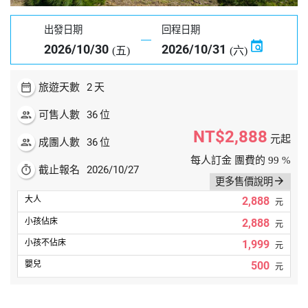
出發日期
回程日期
2026/10/30
2026/10/31
(五)
(六)
date_range
2
旅遊天數
天
people
36
可售人數
位
NT$2,888
元起
people
36
成團人數
位
每人訂金 團費的 99 %
timer
2026/10/27
截止報名
arrow_forward
更多售價說明
2,888
元
2,888
元
1,999
元
500
元