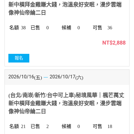
新中橫拜金雞賺大錢，泡溫泉好安眠，漫步雲端
像神仙帝綸二日
38
0
0
36
NT$2,888
報名
2026/10/16
2026/10/17
(五)
(六)
(台北/南崁/新竹/台中可上車)秘境風華｜楓芒萬丈
新中橫拜金雞賺大錢，泡溫泉好安眠，漫步雲端
像神仙帝綸二日
21
2
0
18