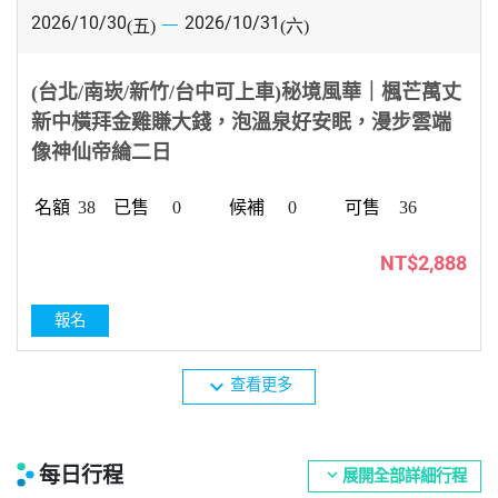
2026/10/30
2026/10/31
(五)
(六)
(台北/南崁/新竹/台中可上車)秘境風華｜楓芒萬丈
新中橫拜金雞賺大錢，泡溫泉好安眠，漫步雲端
像神仙帝綸二日
38
0
0
36
NT$2,888
報名
expand_more
查看更多
每日行程
expand_more
展開全部詳細行程