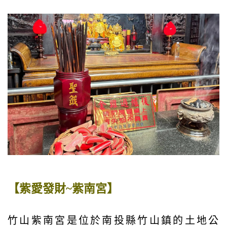
【紫愛發財~紫南宮】
竹山紫南宮是位於南投縣竹山鎮的土地公