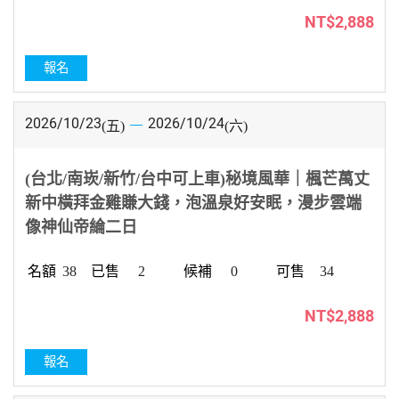
NT$2,888
報名
2026/10/23
2026/10/24
(五)
(六)
(台北/南崁/新竹/台中可上車)秘境風華｜楓芒萬丈
新中橫拜金雞賺大錢，泡溫泉好安眠，漫步雲端
像神仙帝綸二日
38
2
0
34
NT$2,888
報名