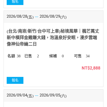
報名
2026/08/28
2026/08/29
(五)
(六)
(台北/南崁/新竹/台中可上車)秘境風華｜楓芒萬丈
新中橫拜金雞賺大錢，泡溫泉好安眠，漫步雲端
像神仙帝綸二日
38
2
0
34
NT$2,888
報名
2026/09/04
2026/09/05
(五)
(六)