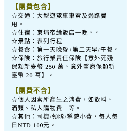
【團費包含】
☆交通：大型遊覽車車資及過路費
用。
☆住宿：東埔帝綸飯店一晚。。
☆景點：表列行程
☆餐食：第一天晚餐+第二天早/午餐。
☆保險：旅行業責任保險【意外死殘
保額新臺幣 250 萬、意外醫療保額新
臺幣 20 萬】。
【團費不含】
☆個人因素所產生之消費，如飲料、
酒類、私人購物費…等。
☆其他：司機/領隊/導遊小費，每人每
日NTD 100元。