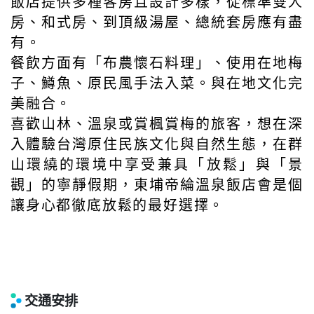
飯店提供多種客房且設計多樣，從標準雙人
房、和式房、到頂級湯屋、總統套房應有盡
有。
餐飲方面有「布農懷石料理」、使用在地梅
子、鱒魚、原民風手法入菜。與在地文化完
美融合。
喜歡山林、溫泉或賞楓賞梅的旅客，想在深
入體驗台灣原住民族文化與自然生態，在群
山環繞的環境中享受兼具「放鬆」與「景
觀」的寧靜假期，東埔帝綸溫泉飯店會是個
讓身心都徹底放鬆的最好選擇。
交通安排