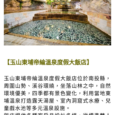
【玉山東埔帝綸溫泉度假大飯店】
玉山東埔帝綸溫泉度假大飯店位於南投縣，
周圍山勢、溪谷環繞，坐落山林之中，自然
環境優美，四季都有景色變化，利用當地東
埔溫泉打造露天湯屋、室內洞窟式水療、兒
童戲水池等多元溫泉設施。