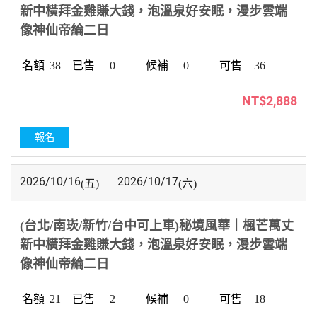
新中橫拜金雞賺大錢，泡溫泉好安眠，漫步雲端
像神仙帝綸二日
38
0
0
36
NT$2,888
報名
2026/10/16
2026/10/17
(五)
(六)
(台北/南崁/新竹/台中可上車)秘境風華｜楓芒萬丈
新中橫拜金雞賺大錢，泡溫泉好安眠，漫步雲端
像神仙帝綸二日
21
2
0
18