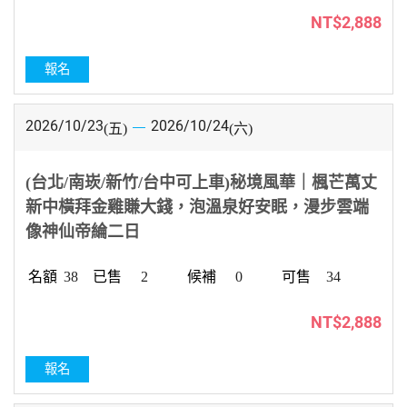
NT$2,888
報名
2026/10/23
2026/10/24
(五)
(六)
(台北/南崁/新竹/台中可上車)秘境風華｜楓芒萬丈
新中橫拜金雞賺大錢，泡溫泉好安眠，漫步雲端
像神仙帝綸二日
38
2
0
34
NT$2,888
報名