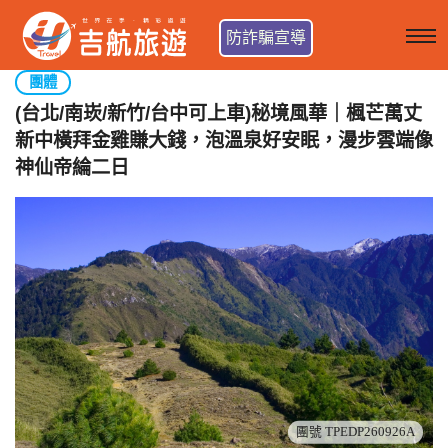
防詐騙宣導
團體
(台北/南崁/新竹/台中可上車)秘境風華｜楓芒萬丈
新中橫拜金雞賺大錢，泡溫泉好安眠，漫步雲端像
神仙帝綸二日
團號 TPEDP260926A