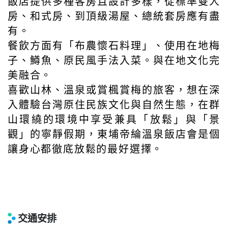
飯店提供多種客房且設計多樣，從標準雙人
房、和式房、到頂級湯屋、總統套房應有盡
有。
餐飲方面有「布農懷石料理」、使用在地梅
子、鱒魚、原民風手法入菜。與在地文化完
美融合。
喜歡山林、溫泉或賞楓賞梅的旅客，想在深
入體驗台灣原住民族文化與自然生態，在群
山環繞的環境中享受兼具「放鬆」與「景
觀」的寧靜假期，東埔帝綸溫泉飯店會是個
讓身心都徹底放鬆的最好選擇。
交通安排