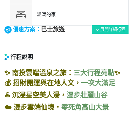
溫暖的家
巴士旅遊
優惠方案：
展開詳細行程
expand_more
行程說明
✨ 南投雲端溫泉之旅：
三大行程亮點
✨
💰 招財開運與在地人文，
一次大滿足
♨️ 沉浸星空美人湯，
漫步壯麗山谷
☁️ 漫步雲端仙境，
零死角高山大景