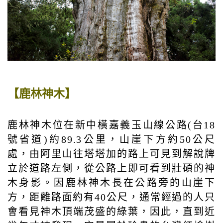
【鹿林神木】
鹿林神木位在新中橫嘉義玉山線公路(台18
號省道)約89.3公里，山崖下方約50公尺
處，由阿里山往塔塔加的路上可見到解說牌
立於道路左側，從公路上即可看到壯碩的神
木身影。因鹿林神木長在公路旁的山崖下
方，距離路面約有40公尺，通常經過的人只
會看見神木頂端茂盛的綠葉，因此，直到近