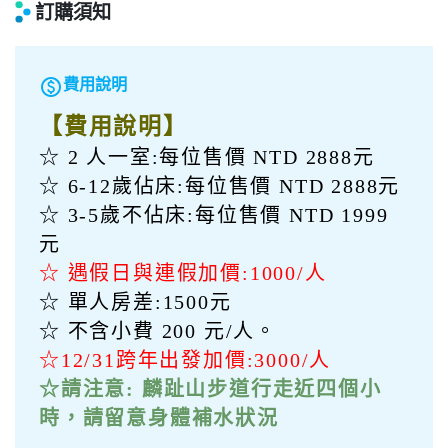
訂購須知
paid
費用說明
【費用說明】
☆ 2 人一室:每位售價 NTD 2888元
☆ 6-12歲佔床:每位售價 NTD 2888元
☆ 3-5歲不佔床:每位售價 NTD 1999
元
☆ 遇假日與連假加價:1000/人
☆ 單人房差:1500元
☆ 不含小費 200 元/人。
☆12/31跨年出發加價:3000/人
☆請注意: 麟趾山步道行走近四個小
時，請留意身體補水狀況