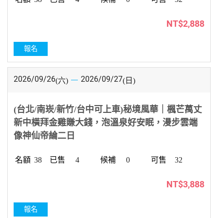
NT$2,888
報名
2026/09/26
2026/09/27
(六)
(日)
(台北/南崁/新竹/台中可上車)秘境風華｜楓芒萬丈
新中橫拜金雞賺大錢，泡溫泉好安眠，漫步雲端
像神仙帝綸二日
38
4
0
32
NT$3,888
報名