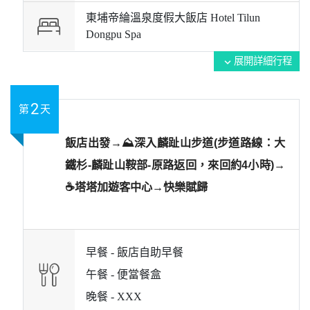
東埔帝綸溫泉度假大飯店 Hotel Tilun
Dongpu Spa
展開詳細行程
expand_more
2
第
天
飯店出發→⛰️深入麟趾山步道(步道路線：大
鐵杉-麟趾山鞍部-原路返回，來回約4小時)→
☕塔塔加遊客中心→快樂賦歸
早餐 -
飯店自助早餐
午餐 -
便當餐盒
晚餐 -
XXX