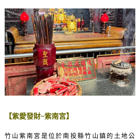
【紫愛發財~紫南宮】
竹山紫南宮是位於南投縣竹山鎮的土地公