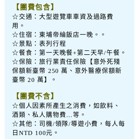
【團費包含】
☆交通：大型遊覽車車資及過路費
用。
☆住宿：東埔帝綸飯店一晚。。
☆景點：表列行程
☆餐食：第一天晚餐+第二天早/午餐。
☆保險：旅行業責任保險【意外死殘
保額新臺幣 250 萬、意外醫療保額新
臺幣 20 萬】。
【團費不含】
☆個人因素所產生之消費，如飲料、
酒類、私人購物費…等。
☆其他：司機/領隊/導遊小費，每人每
日NTD 100元。