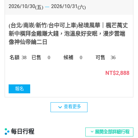
2026/10/30
2026/10/31
(五)
(六)
(台北/南崁/新竹/台中可上車)秘境風華｜楓芒萬丈
新中橫拜金雞賺大錢，泡溫泉好安眠，漫步雲端
像神仙帝綸二日
38
0
0
36
NT$2,888
報名
expand_more
查看更多
每日行程
expand_more
展開全部詳細行程