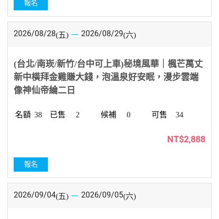
報名
2026/08/28
2026/08/29
(五)
(六)
(台北/南崁/新竹/台中可上車)秘境風華｜楓芒萬丈
新中橫拜金雞賺大錢，泡溫泉好安眠，漫步雲端
像神仙帝綸二日
38
2
0
34
NT$2,888
報名
2026/09/04
2026/09/05
(五)
(六)