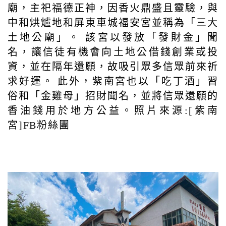
廟，主祀福德正神，因香火鼎盛且靈驗，與
中和烘爐地和屏東車城福安宮並稱為「三大
土地公廟」。 該宮以發放「發財金」聞
名，讓信徒有機會向土地公借錢創業或投
資，並在隔年還願，故吸引眾多信眾前來祈
求好運。 此外，紫南宮也以「吃丁酒」習
俗和「金雞母」招財聞名，並將信眾還願的
香油錢用於地方公益。照片來源:[紫南
宮]FB粉絲團