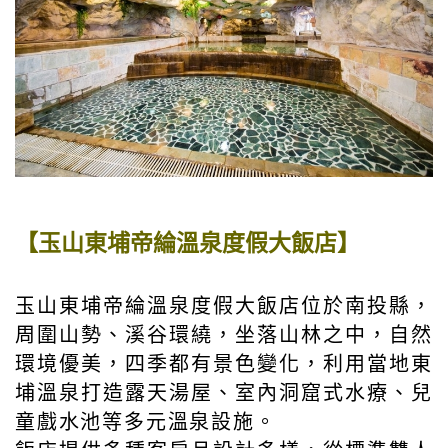
【玉山東埔帝綸溫泉度假大飯店】
玉山東埔帝綸溫泉度假大飯店位於南投縣，
周圍山勢、溪谷環繞，坐落山林之中，自然
環境優美，四季都有景色變化，利用當地東
埔溫泉打造露天湯屋、室內洞窟式水療、兒
童戲水池等多元溫泉設施。