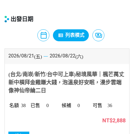
出發日期
calendar_today
payments
view_list
月曆模式
列表模式
價格模式
2026/08/21
2026/08/22
(五)
(六)
(台北/南崁/新竹/台中可上車)秘境風華｜楓芒萬丈
新中橫拜金雞賺大錢，泡溫泉好安眠，漫步雲端
像神仙帝綸二日
38
0
0
36
NT$2,888