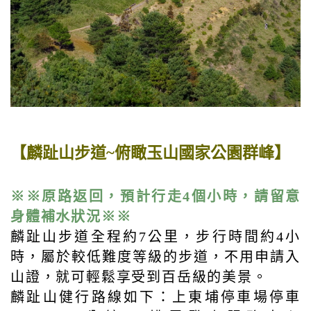
【麟趾山步道~俯瞰玉山國家公園群峰】
※※原路返回，預計行走4個小時，請留意
身體補水狀況※※
麟趾山步道全程約7公里，步行時間約4小
時，屬於較低難度等級的步道，不用申請入
山證，就可輕鬆享受到百岳級的美景。
麟趾山健行路線如下：上東埔停車場停車