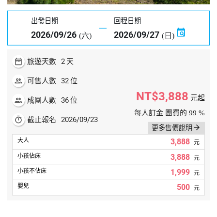
出發日期
回程日期
2026/09/26
2026/09/27
(六)
(日)
date_range
2
旅遊天數
天
people
32
可售人數
位
NT$3,888
元起
people
36
成團人數
位
每人訂金 團費的 99 %
timer
2026/09/23
截止報名
arrow_forward
更多售價說明
3,888
元
3,888
元
1,999
元
500
元