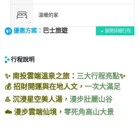
溫暖的家
巴士旅遊
優惠方案：
展開詳細行程
expand_more
行程說明
✨ 南投雲端溫泉之旅：
三大行程亮點
✨
💰 招財開運與在地人文，
一次大滿足
♨️ 沉浸星空美人湯，
漫步壯麗山谷
☁️ 漫步雲端仙境，
零死角高山大景