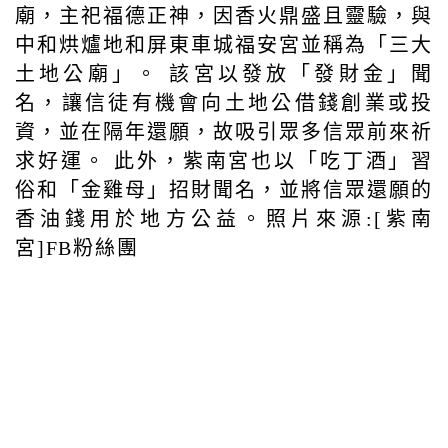
廟，主祀福德正神，因香火鼎盛且靈驗，與
中和烘爐地和屏東車城福安宮並稱為「三大
土地公廟」。 該宮以發放「發財金」聞
名，讓信徒有機會向土地公借錢創業或投
資，並在隔年還願，故吸引眾多信眾前來祈
求好運。 此外，紫南宮也以「吃丁酒」習
俗和「金雞母」招財聞名，並將信眾還願的
香油錢用於地方公益。照片來源:[紫南
宮]FB粉絲團