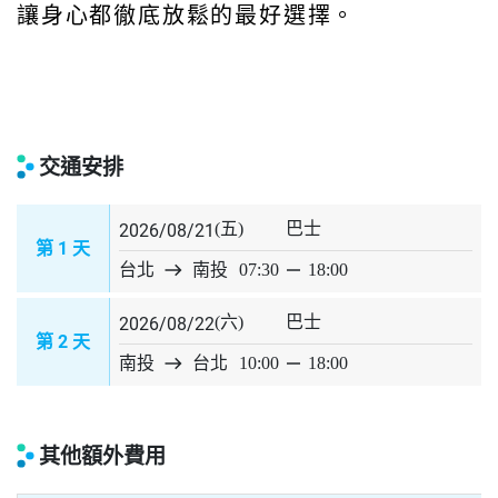
飯店提供多種客房且設計多樣，從標準雙人
房、和式房、到頂級湯屋、總統套房應有盡
有。
餐飲方面有「布農懷石料理」、使用在地梅
子、鱒魚、原民風手法入菜。與在地文化完
美融合。
喜歡山林、溫泉或賞楓賞梅的旅客，想在深
入體驗台灣原住民族文化與自然生態，在群
山環繞的環境中享受兼具「放鬆」與「景
觀」的寧靜假期，東埔帝綸溫泉飯店會是個
讓身心都徹底放鬆的最好選擇。
交通安排