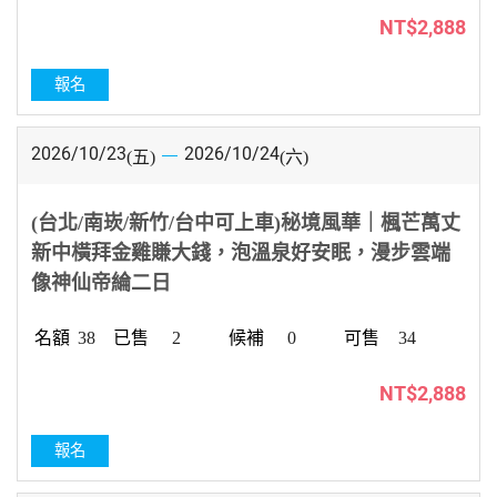
NT$2,888
報名
2026/10/23
2026/10/24
(五)
(六)
(台北/南崁/新竹/台中可上車)秘境風華｜楓芒萬丈
新中橫拜金雞賺大錢，泡溫泉好安眠，漫步雲端
像神仙帝綸二日
38
2
0
34
NT$2,888
報名