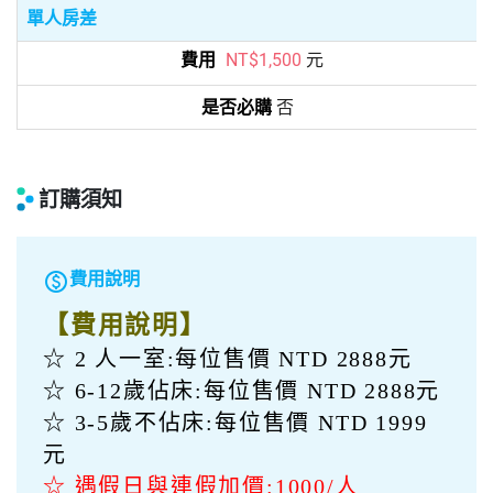
(五)
巴士
2026/08/21
1
第
天
台北
east
南投
07:30
horizontal_rule
18:00
(六)
巴士
2026/08/22
2
第
天
南投
east
台北
10:00
horizontal_rule
18:00
其他額外費用
單人房差
NT$1,500
元
否