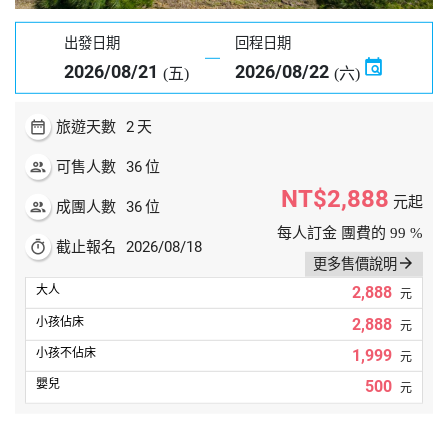
出發日期
回程日期
2026/08/21
2026/08/22
(五)
(六)
date_range
2
旅遊天數
天
people
36
可售人數
位
NT$2,888
元起
people
36
成團人數
位
每人訂金 團費的 99 %
timer
2026/08/18
截止報名
arrow_forward
更多售價說明
2,888
元
2,888
元
1,999
元
500
元