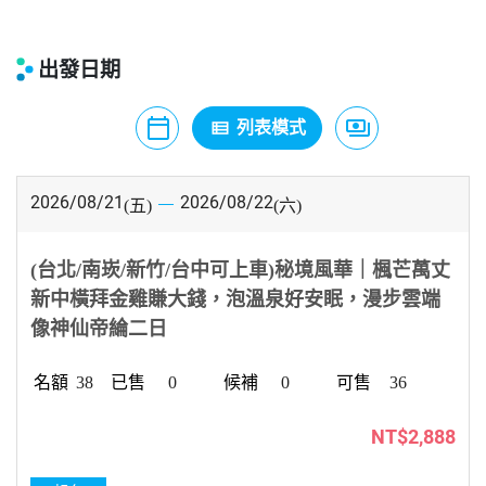
出發日期
calendar_today
payments
view_list
月曆模式
列表模式
價格模式
2026/08/21
2026/08/22
(五)
(六)
(台北/南崁/新竹/台中可上車)秘境風華｜楓芒萬丈
新中橫拜金雞賺大錢，泡溫泉好安眠，漫步雲端
像神仙帝綸二日
38
0
0
36
NT$2,888