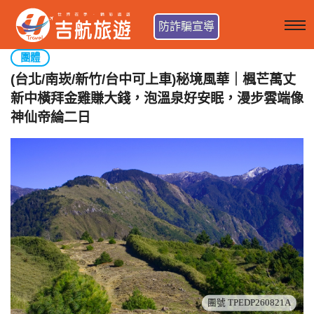
防詐騙宣導
團體
(台北/南崁/新竹/台中可上車)秘境風華｜楓芒萬丈
新中橫拜金雞賺大錢，泡溫泉好安眠，漫步雲端像
神仙帝綸二日
團號 TPEDP260821A