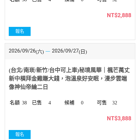
NT$2,888
報名
2026/09/26
2026/09/27
(六)
(日)
(台北/南崁/新竹/台中可上車)秘境風華｜楓芒萬丈
新中橫拜金雞賺大錢，泡溫泉好安眠，漫步雲端
像神仙帝綸二日
38
4
0
32
NT$3,888
報名