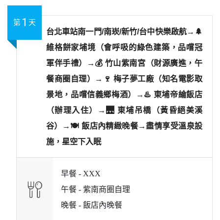
1
第
天
台北車站南一門/南崁/新竹/台中快樂啟航→🌲
維格餅家埔境（會呼吸的綠色建築，品嚐冠
軍伴手禮）→💰 竹山紫南宮（財源廣進，午
餐商圈自理）→🍷 梅子夢工廠（知名電影取
景地，品嚐信義鄉梅酒）→♨️ 東埔帝綸飯店
（辦理入住）→🌉 東埔吊橋（黃昏絕美溪
谷）→🍽️ 飯店內精緻晚餐→盡情享受溫泉設
施，星空下入眠
早餐 -
XXX
午餐 -
紫南商圈自理
晚餐 -
飯店內晚餐