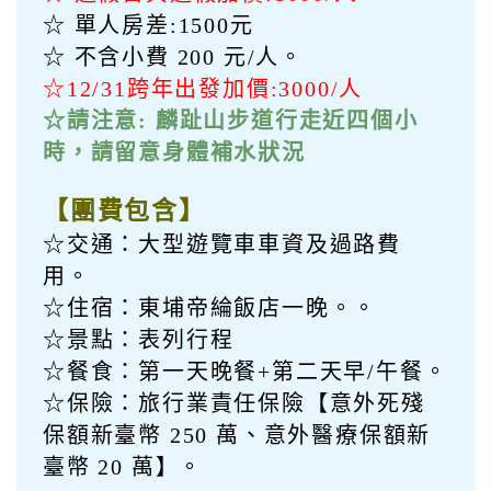
訂購須知
paid
費用說明
【費用說明】
☆ 2 人一室:每位售價 NTD 2888元
☆ 6-12歲佔床:每位售價 NTD 2888元
☆ 3-5歲不佔床:每位售價 NTD 1999
元
☆ 遇假日與連假加價:1000/人
☆ 單人房差:1500元
☆ 不含小費 200 元/人。
☆12/31跨年出發加價:3000/人
☆請注意: 麟趾山步道行走近四個小
時，請留意身體補水狀況