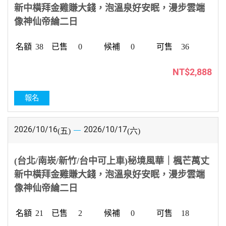
新中橫拜金雞賺大錢，泡溫泉好安眠，漫步雲端
像神仙帝綸二日
38
0
0
36
NT$2,888
報名
2026/10/16
2026/10/17
(五)
(六)
(台北/南崁/新竹/台中可上車)秘境風華｜楓芒萬丈
新中橫拜金雞賺大錢，泡溫泉好安眠，漫步雲端
像神仙帝綸二日
21
2
0
18