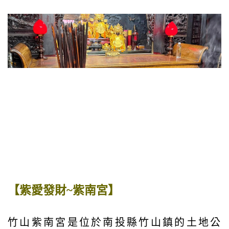
【紫愛發財~紫南宮】
竹山紫南宮是位於南投縣竹山鎮的土地公