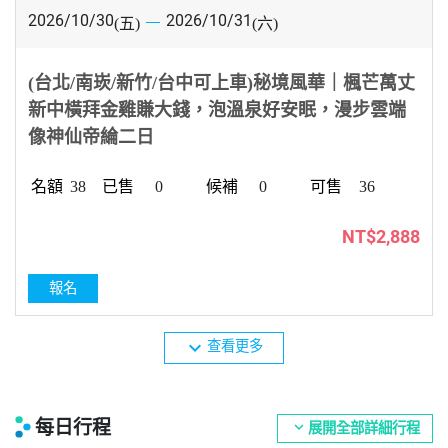
2026/10/30
2026/10/31
(五)
(六)
(台北/南崁/新竹/台中可上車)秘境風華｜楓芒萬丈
新中橫拜金雞賺大錢，泡溫泉好安眠，漫步雲端
像神仙帝綸二日
38
0
0
36
NT$2,888
報名
expand_more
查看更多
每日行程
expand_more
展開全部詳細行程