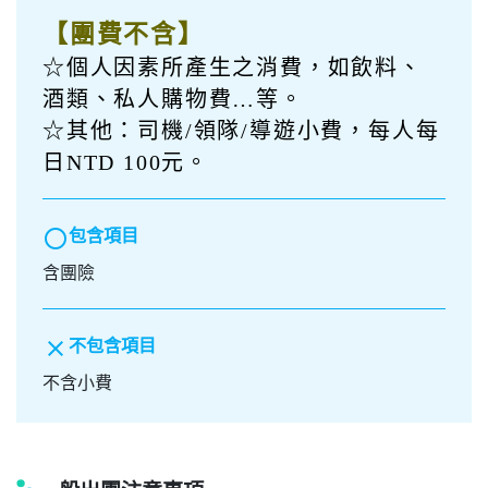
【團費包含】
☆交通：大型遊覽車車資及過路費
用。
☆住宿：東埔帝綸飯店一晚。。
☆景點：表列行程
☆餐食：第一天晚餐+第二天早/午餐。
☆保險：旅行業責任保險【意外死殘
保額新臺幣 250 萬、意外醫療保額新
臺幣 20 萬】。
【團費不含】
☆個人因素所產生之消費，如飲料、
酒類、私人購物費…等。
☆其他：司機/領隊/導遊小費，每人每
日NTD 100元。