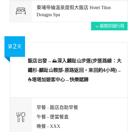
東埔帝綸溫泉度假大飯店 Hotel Tilun
Dongpu Spa
展開詳細行程
expand_more
2
第
天
飯店出發→⛰️深入麟趾山步道(步道路線：大
鐵杉-麟趾山鞍部-原路返回，來回約4小時)→
☕塔塔加遊客中心→快樂賦歸
早餐 -
飯店自助早餐
午餐 -
便當餐盒
晚餐 -
XXX