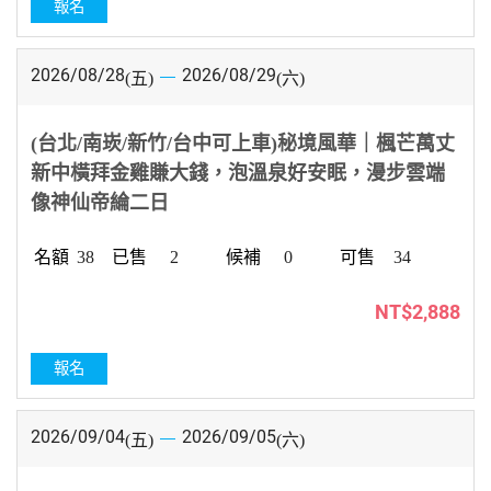
報名
2026/08/28
2026/08/29
(五)
(六)
(台北/南崁/新竹/台中可上車)秘境風華｜楓芒萬丈
新中橫拜金雞賺大錢，泡溫泉好安眠，漫步雲端
像神仙帝綸二日
38
2
0
34
NT$2,888
報名
2026/09/04
2026/09/05
(五)
(六)