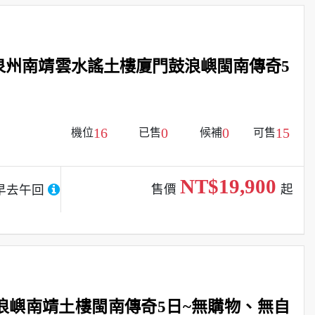
泉州南靖雲水謠土樓廈門鼓浪嶼閩南傳奇5
16
0
0
15
機位
已售
候補
可售
NT$19,900
售價
起
早去午回
浪嶼南靖土樓閩南傳奇5日~無購物、無自