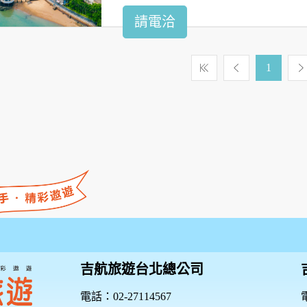
請電洽
1
吉航旅遊台北總公司
電話：02-27114567
電