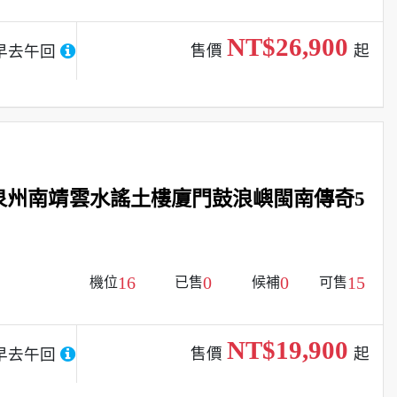
NT$26,900
售價
起
早去午回
泉州南靖雲水謠土樓廈門鼓浪嶼閩南傳奇5
16
0
0
15
機位
已售
候補
可售
NT$19,900
售價
起
早去午回