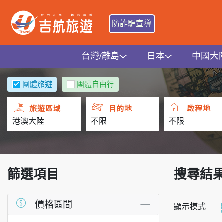
防詐騙宣導
台灣/離島
日本
中國大
團體旅遊
團體自由行
旅遊區域
目的地
啟程地
篩選項目
搜尋結
價格區間
顯示模式