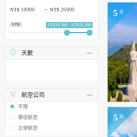
NT$
~
NT$
5
天
NT$0
NT$18,900 - NT$26,900
天數
航空公司
不限
5
天
華信航空
立榮航空