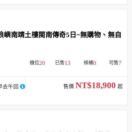
浪嶼南靖土樓閩南傳奇5日~無購物、無自
20
13
0
7
機位
已售
候補
可售
NT$18,900
售價
起
早去午回