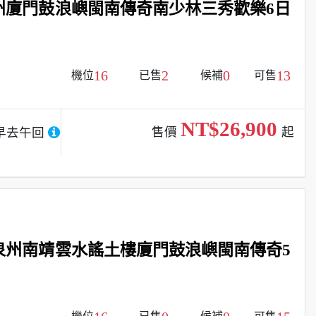
州廈門鼓浪嶼閩南傳奇南少林三秀歡樂6日
16
2
0
13
機位
已售
候補
可售
NT$26,900
售價
起
早去午回
泉州南靖雲水謠土樓廈門鼓浪嶼閩南傳奇5