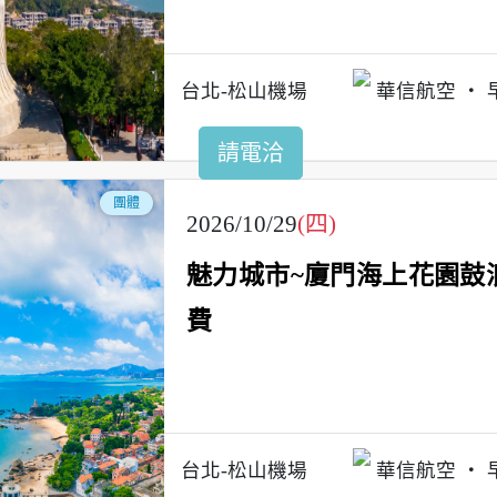
台北-松山機場
華信航空
請電洽
團體
2026/10/29
(四)
魅力城市~廈門海上花園鼓
費
台北-松山機場
華信航空