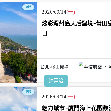
團體
2026/09/14
(一)
炫彩湄州島天后聖境~莆田
日
台北-松山機場
華信航空
請電洽
團體
2026/09/14
(一)
魅力城市~廈門海上花園鼓