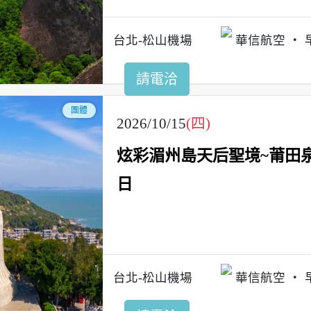
台北-松山機場
華信航空
請電洽
團體
2026/10/15
(四)
炫彩湄州島天后聖境~莆田
日
台北-松山機場
華信航空