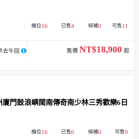
16
4
0
11
機位
已售
候補
可售
NT$18,900
售價
起
早去午回
州廈門鼓浪嶼閩南傳奇南少林三秀歡樂6日
16
6
0
9
機位
已售
候補
可售