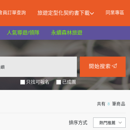
會員訂單查詢
旅遊定型化契約書下載
同業專區
人氣導遊/領隊
永續森林旅遊
開始搜索
只找可報名
共有
8
筆商品
排序方式