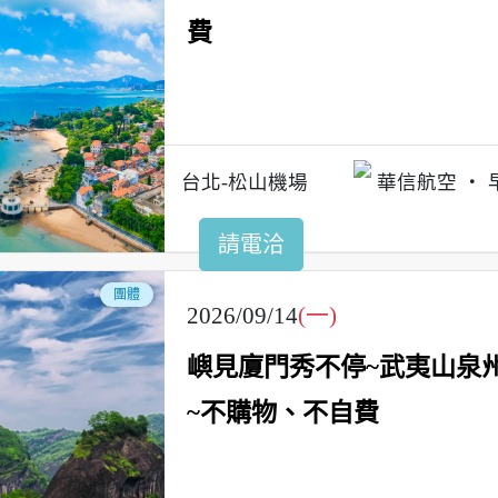
費
台北-松山機場
華信航空
請電洽
團體
2026/09/14
(一)
嶼見廈門秀不停~武夷山泉
~不購物、不自費