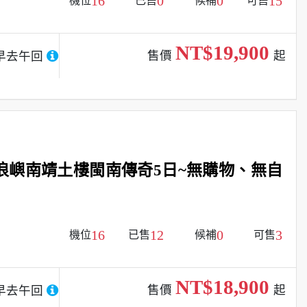
16
0
0
15
機位
已售
候補
可售
NT$19,900
售價
起
早去午回
浪嶼南靖土樓閩南傳奇5日~無購物、無自
16
12
0
3
機位
已售
候補
可售
NT$18,900
售價
起
早去午回