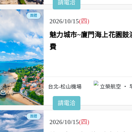
請電洽
團體
2026/10/15
(四)
魅力城市~廈門海上花園鼓
費
台北-松山機場
立榮航空
請電洽
團體
2026/10/15
(四)