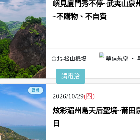
嶼見廈門秀不停~武夷山泉
~不購物、不自費
台北-松山機場
華信航空
請電洽
團體
2026/10/29
(四)
炫彩湄州島天后聖境~莆田
日