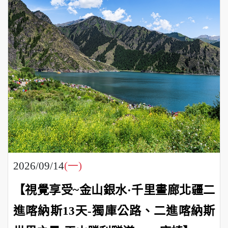
2026/09/14
(一)
【視覺享受~金山銀水·千里畫廊北疆二
進喀納斯13天-獨庫公路、二進喀納斯