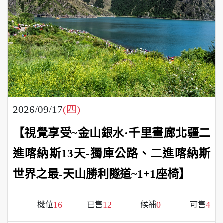
2026/09/17
(四)
【視覺享受~金山銀水·千里畫廊北疆二
進喀納斯13天-獨庫公路、二進喀納斯
世界之最-天山勝利隧道~1+1座椅】
16
12
0
4
機位
已售
候補
可售