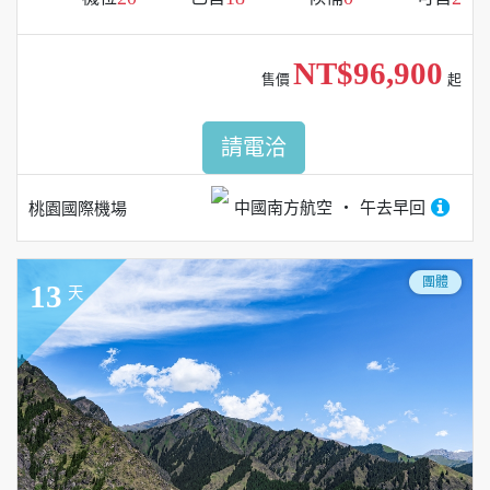
NT$96,900
售價
起
請電洽
中國南方航空
午去早回
桃園國際機場
團體
13
天