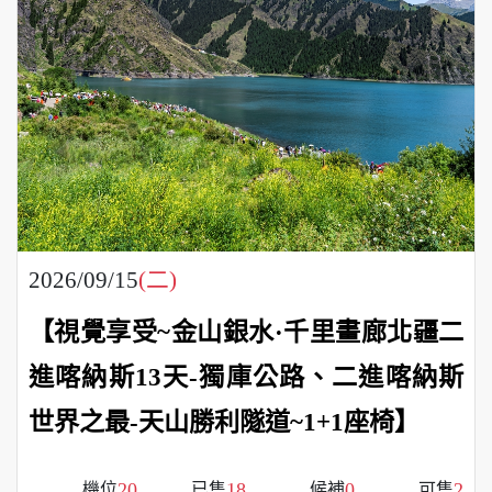
2026/09/15
(二)
【視覺享受~金山銀水·千里畫廊北疆二
進喀納斯13天-獨庫公路、二進喀納斯
世界之最-天山勝利隧道~1+1座椅】
20
18
0
2
機位
已售
候補
可售