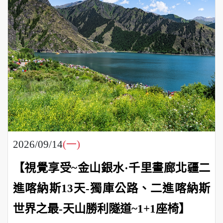
2026/09/14
(一)
【視覺享受~金山銀水·千里畫廊北疆二
進喀納斯13天-獨庫公路、二進喀納斯
世界之最-天山勝利隧道~1+1座椅】