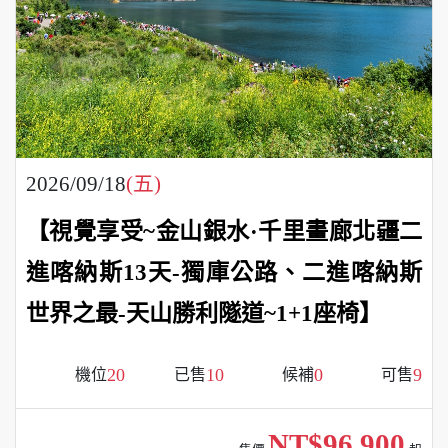
2026/09/18
(五)
【視覺享受~金山銀水·千里畫廊北疆二
進喀納斯13天-獨庫公路、二進喀納斯
世界之最-天山勝利隧道~1+1座椅】
20
10
0
9
機位
已售
候補
可售
NT$96,900