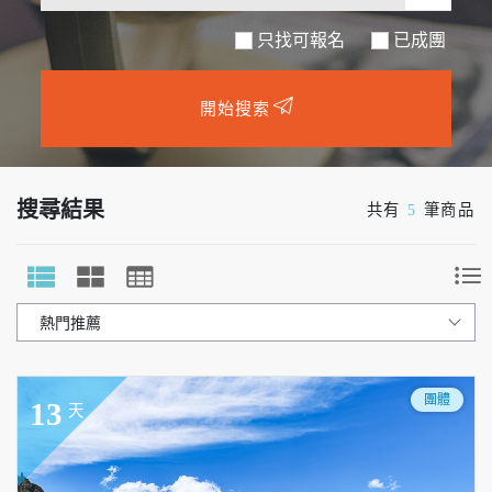
只找可報名
開始搜索
搜尋結果
共有
5
筆商品
團體
13
天