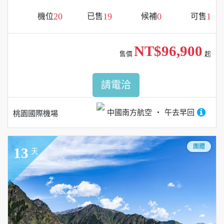
20
19
0
1
機位
已售
候補
可售
NT$96,900
售價
起
請電洽
中國南方航空
午去早回
桃園國際機場
團體
13
天