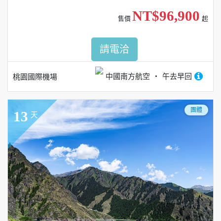
NT$96,900
售價
起
請電洽
中國南方航空
午去早回
桃園國際機場
團體
13
天