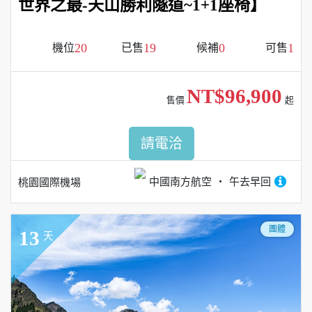
世界之最-天山勝利隧道~1+1座椅】
20
19
0
1
機位
已售
候補
可售
NT$96,900
售價
起
請電洽
中國南方航空
午去早回
桃園國際機場
團體
13
天