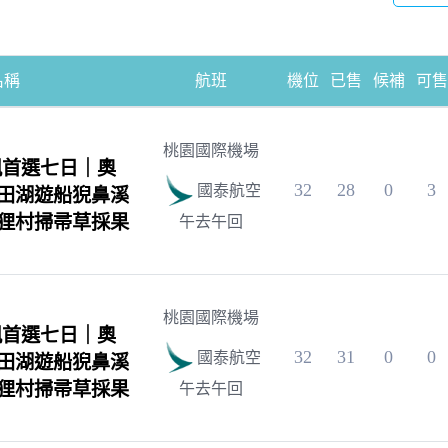
名稱
航班
機位
已售
候補
可售
桃園國際機場
楓首選七日｜奧
32
28
0
3
國泰航空
田湖遊船猊鼻溪
狸村掃帚草採果
午去午回
桃園國際機場
楓首選七日｜奧
32
31
0
0
國泰航空
田湖遊船猊鼻溪
狸村掃帚草採果
午去午回