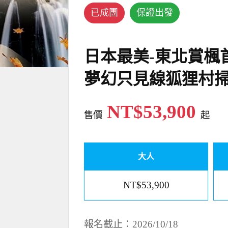
已成團
保證出發
日本最美-東北賞楓
夢幻只見線狐狸村
NT$53,900
售價
起
大人
NT$53,900
報名截止：2026/10/18