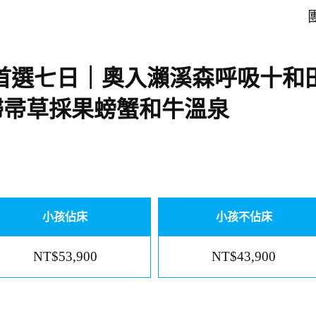
團
首選七日｜奧入瀨溪森呼吸十和
掃帚草採果螃蟹和牛溫泉
小孩佔床
小孩不佔床
NT$53,900
NT$43,900