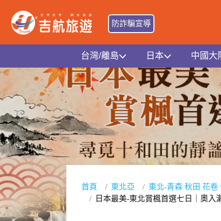
防詐騙宣導
台灣/離島
日本
中國大
首頁
東北亞
東北-青森 秋田 花卷
日本最美-東北賞楓首選七日｜奧入