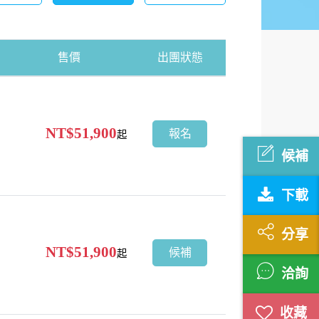
售價
出團狀態
NT$51,900
報名
起
候補
下載
分享
NT$51,900
候補
起
洽詢