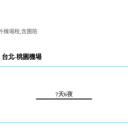
外機場稅,含團險
台北-桃園機場
7天6夜