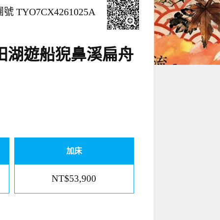
號 TYO7CX4261025A
田湖遊船猊鼻溪扁舟
加床
NT$53,900