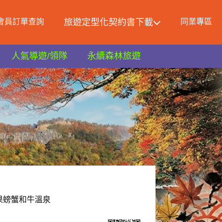
會員訂單查詢
旅遊定型化契約書下載
同業專區
人氣導遊/領隊
永續森林旅遊
果螃蟹和牛溫泉