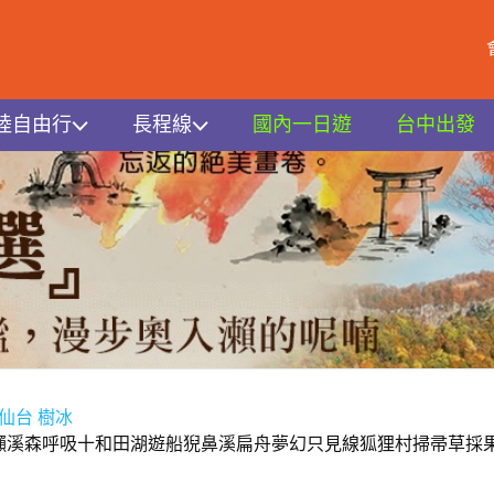
陸自由行
長程線
國內一日遊
台中出發
 仙台 樹冰
瀨溪森呼吸十和田湖遊船猊鼻溪扁舟夢幻只見線狐狸村掃帚草採