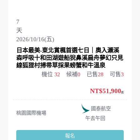
7
天
2026/10/16(五)
日本最美-東北賞楓首選七日｜奧入瀨溪
森呼吸十和田湖遊船猊鼻溪扁舟夢幻只見
線狐狸村掃帚草採果螃蟹和牛溫泉
機位
32
候補
0
已售
28
可售
3
NT$51,900
起
國泰航空
桃園國際機場
午去午回
報名