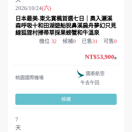
2026/10/24
(六)
日本最美-東北賞楓首選七日｜奧入瀨溪
森呼吸十和田湖遊船猊鼻溪扁舟夢幻只見
線狐狸村掃帚草採果螃蟹和牛溫泉
機位
32
候補
0
已售
31
可售
0
NT$53,900
起
國泰航空
桃園國際機場
午去午回
候補
7
天