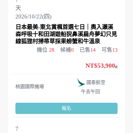
天
2026/10/22(四)
日本最美-東北賞楓首選七日｜奧入瀨溪
森呼吸十和田湖遊船猊鼻溪扁舟夢幻只見
線狐狸村掃帚草採果螃蟹和牛溫泉
機位
28
候補
0
已售
14
可售
13
NT$53,900
起
國泰航空
桃園國際機場
午去午回
報名
7