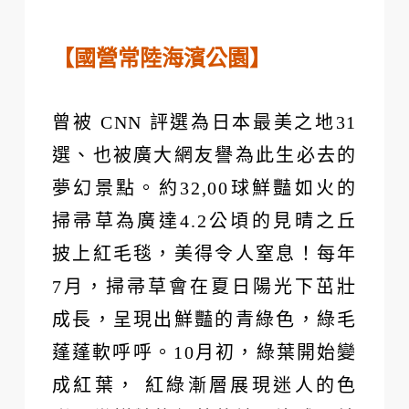
【國營常陸海濱公園】
曾被 CNN 評選為日本最美之地31
選、也被廣大網友譽為此生必去的
夢幻景點。約32,00球鮮豔如火的
掃帚草為廣達4.2公頃的見晴之丘
披上紅毛毯，美得令人窒息！每年
7月，掃帚草會在夏日陽光下茁壯
成長，呈現出鮮豔的青綠色，綠毛
蓬蓬軟呼呼。10月初，綠葉開始變
成紅葉， 紅綠漸層展現迷人的色