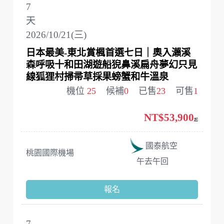
7
天
2026/10/21(三)
日本最美-東北賞楓首選七日｜奧入瀨溪
森呼吸十和田湖遊船猊鼻溪扁舟夢幻只見
線狐狸村掃帚草採果螃蟹和牛溫泉
機位
25
候補
0
已售
23
可售
1
NT$53,900
起
國泰航空
桃園國際機場
午去午回
報名
7