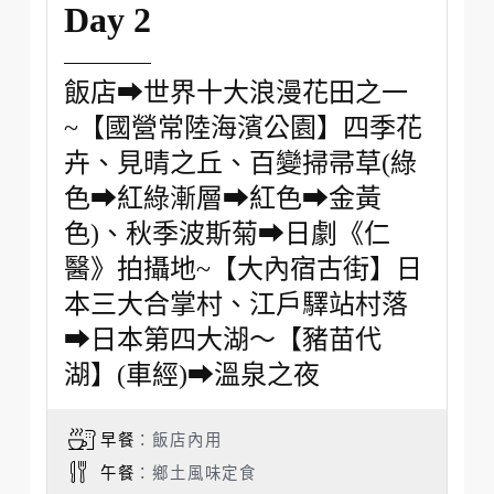
Day 2
飯店➡世界十大浪漫花田之一
~【國營常陸海濱公園】四季花
卉、見晴之丘、百變掃帚草(綠
色➡紅綠漸層➡紅色➡金黃
色)、秋季波斯菊➡日劇《仁
醫》拍攝地~【大內宿古街】日
本三大合掌村、江戶驛站村落
➡日本第四大湖～【豬苗代
湖】(車經)➡溫泉之夜
早餐
：飯店內用
午餐
：鄉土風味定食