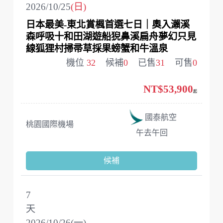
2026/10/25
(日)
日本最美-東北賞楓首選七日｜奧入瀨溪
森呼吸十和田湖遊船猊鼻溪扁舟夢幻只見
線狐狸村掃帚草採果螃蟹和牛溫泉
機位
32
候補
0
已售
31
可售
0
NT$53,900
起
國泰航空
桃園國際機場
午去午回
候補
7
天
2026/10/26(一)