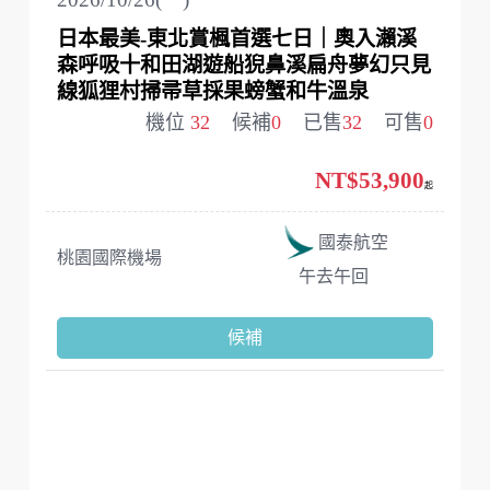
日本最美-東北賞楓首選七日｜奧入瀨溪
森呼吸十和田湖遊船猊鼻溪扁舟夢幻只見
線狐狸村掃帚草採果螃蟹和牛溫泉
機位
32
候補
0
已售
32
可售
0
NT$53,900
起
國泰航空
桃園國際機場
午去午回
候補