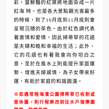
彩，當鮮豔的紅葉將地面染成一片
紅海 時，也是各大景點觀光客最多
的時候，到了10月底到11月底則會
呈現沉穩的茶色。由於紅色調代表
著激情和愛情，因此掃帚草的花語
是夫婦和睦和幸福的生活；此外，
它的花語也有著我會向你坦白之
意，至於在風水上則能提升家庭運
勢、增進夫婦感情、為子女帶來好
運，有助於家庭的和諧圓滿。
※
如遇常陸海濱公園掃帚草已收割或
是休園，則行程將改前往水戶偕樂園