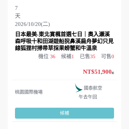
7
天
2026/10/20(二)
日本最美-東北賞楓首選七日｜奧入瀨溪
森呼吸十和田湖遊船猊鼻溪扁舟夢幻只見
線狐狸村掃帚草採果螃蟹和牛溫泉
機位
36
候補
1
已售
35
可售
0
NT$51,900
起
國泰航空
桃園國際機場
午去午回
候補