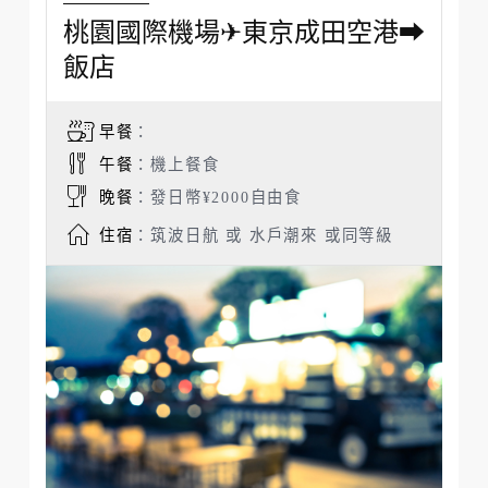
桃園國際機場✈東京成田空港➡
飯店
早餐
：
午餐
：機上餐食
晚餐
：發日幣¥2000自由食
住宿
：筑波日航 或 水戶潮來 或同等級