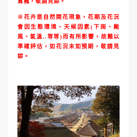
賞楓，敬請見諒。
※
花卉是自然開花現象，花期及花況
會因生態環境、天候因素(下雨、颱
風、氣溫..等等)而有所影響，故難以
準確評估，如花況未如預期，敬請見
諒。