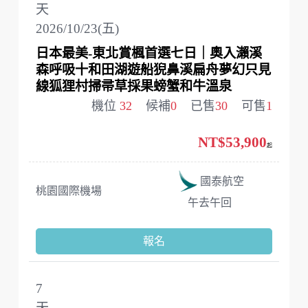
天
2026/10/23(五)
日本最美-東北賞楓首選七日｜奧入瀨溪
森呼吸十和田湖遊船猊鼻溪扁舟夢幻只見
線狐狸村掃帚草採果螃蟹和牛溫泉
機位
32
候補
0
已售
30
可售
1
NT$53,900
起
國泰航空
桃園國際機場
午去午回
報名
7
天