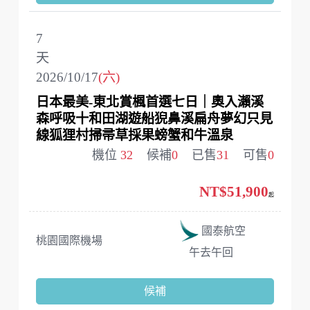
7
天
2026/10/17
(六)
日本最美-東北賞楓首選七日｜奧入瀨溪
森呼吸十和田湖遊船猊鼻溪扁舟夢幻只見
線狐狸村掃帚草採果螃蟹和牛溫泉
機位
32
候補
0
已售
31
可售
0
NT$51,900
起
國泰航空
桃園國際機場
午去午回
候補