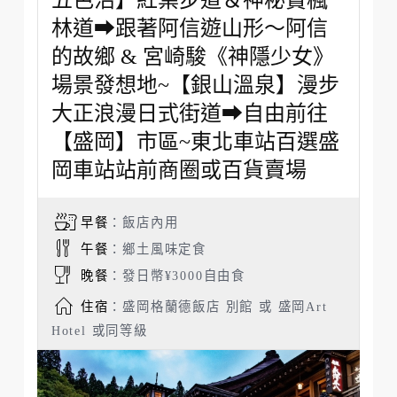
五色沼】紅葉步道＆神秘賞楓
林道➡跟著阿信遊山形～阿信
的故鄉 & 宮崎駿《神隱少女》
場景發想地~【銀山溫泉】漫步
大正浪漫日式街道➡自由前往
【盛岡】市區~東北車站百選盛
岡車站站前商圈或百貨賣場
早餐
：飯店內用
午餐
：鄉土風味定食
晚餐
：發日幣¥3000自由食
住宿
：盛岡格蘭德飯店 別館 或 盛岡Art
Hotel 或同等級