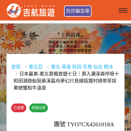
防詐騙宣導
首頁
東北亞
東北-青森 秋田 花卷 仙台 樹冰
日本最美-東北賞楓首選七日｜奧入瀨溪森呼吸十
和田湖遊船猊鼻溪扁舟夢幻只見線狐狸村掃帚草採
果螃蟹和牛溫泉
已成團
保證出發
團號 TYO7CX4261018A