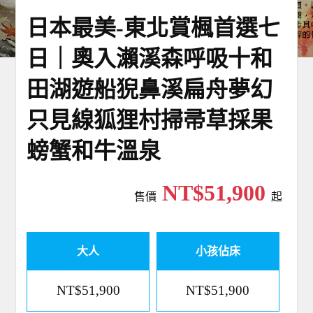
日本最美-東北賞楓首選七
日｜奧入瀨溪森呼吸十和
田湖遊船猊鼻溪扁舟夢幻
只見線狐狸村掃帚草採果
螃蟹和牛溫泉
NT$51,900
售價
起
大人
小孩佔床
NT$51,900
NT$51,900