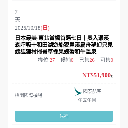
7
天
2026/10/18
(日)
日本最美-東北賞楓首選七日｜奧入瀨溪
森呼吸十和田湖遊船猊鼻溪扁舟夢幻只見
線狐狸村掃帚草採果螃蟹和牛溫泉
機位
27
候補
0
已售
26
可售
0
NT$51,900
起
國泰航空
桃園國際機場
午去午回
候補