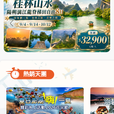
尋
bar
使
用
熱銷天團