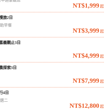
台中通豪飯店
NT$1,999
起
慢旅2日
自助早餐
NT$3,999
起
嘉義觀止3日
境
NT$4,999
起
農探索3日
場
NT$7,999
起
行4日
六選二
NT$12,800
起