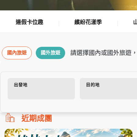
連假卡位趣
繽紛花漾季
請選擇國內或國外旅遊，
國內旅遊
國外旅遊
出發地
目的地
勿
近期成團
刪!!
搜