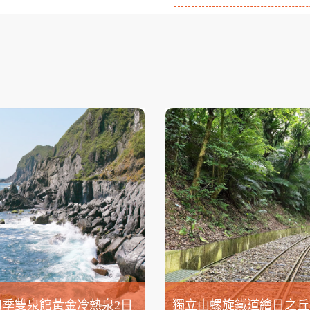
四季雙泉館黃金冷熱泉2日
獨立山螺旋鐵道繪日之丘