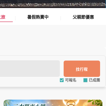
之旅
暑假熱賣中
父親節優惠
找行程
可報名