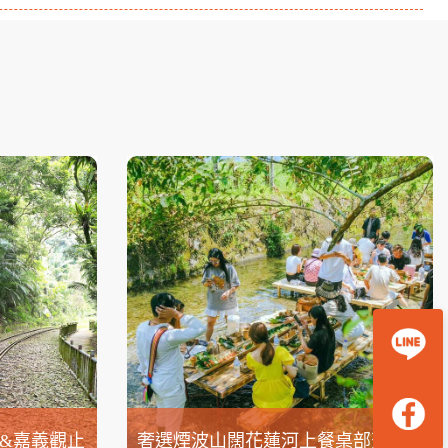
&嘉義觀止
奢選煙波山闊花蓮河上餐桌部落生