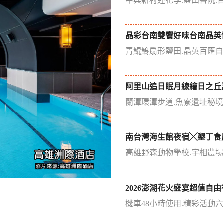
中興新村蓮花季.藍田書院.
晶彩台南雙饗好味台南晶英
青鯤鯓扇形鹽田.晶英百匯
阿里山追日眠月線繪日之丘
蘭潭環潭步道.魚寮遺址秘
南台灣海生館夜宿╳墾丁食
高雄野森動物學校.宇相農
2026澎湖花火盛宴超值自由
機車48小時使用.精彩活動