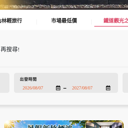
山林輕旅行
市場最低價
鐵道觀光
再搜尋!
出發時間