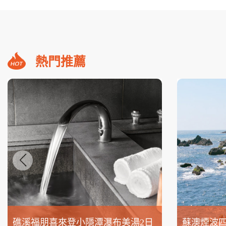
熱門推薦
礁溪福朋喜來登小隱潭瀑布美湯2日
蘇澳煙波