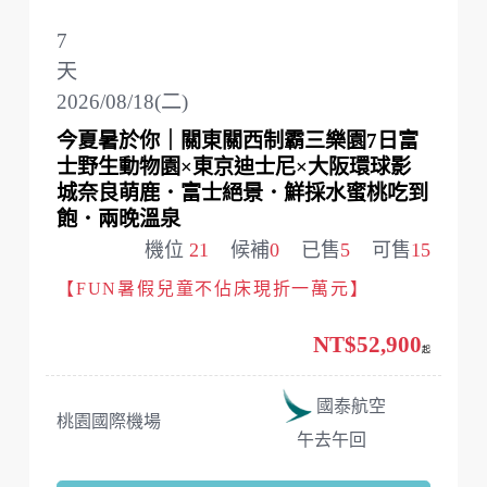
7
天
2026/08/18(二)
今夏暑於你｜關東關西制霸三樂園7日富
士野生動物園×東京迪士尼×大阪環球影
城奈良萌鹿．富士絕景．鮮採水蜜桃吃到
飽．兩晚溫泉
機位
21
候補
0
已售
5
可售
15
【FUN暑假兒童不佔床現折一萬元】
NT$52,900
起
國泰航空
桃園國際機場
午去午回