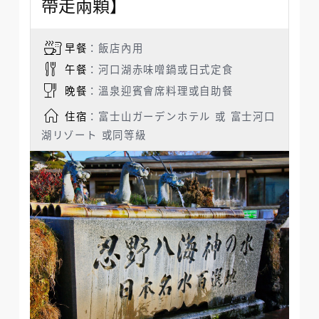
帶走兩顆】
早餐
：飯店內用
午餐
：河口湖赤味噌鍋或日式定食
晚餐
：溫泉迎賓會席料理或自助餐
住宿
：富士山ガーデンホテル 或 富士河口
湖リゾート 或同等級