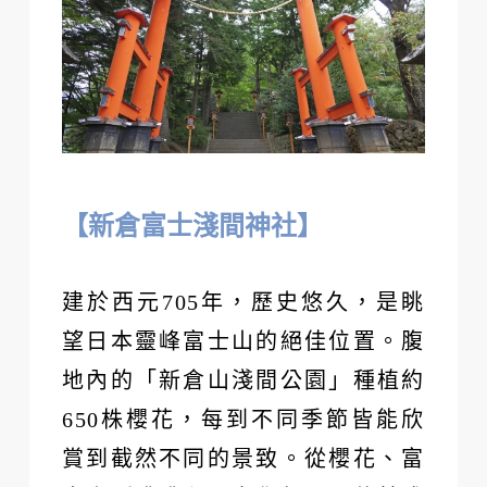
【新倉富士淺間神社】
建於西元705年，歷史悠久，是眺
望日本靈峰富士山的絕佳位置。腹
地內的「新倉山淺間公園」種植約
650株櫻花，每到不同季節皆能欣
賞到截然不同的景致。從櫻花、富