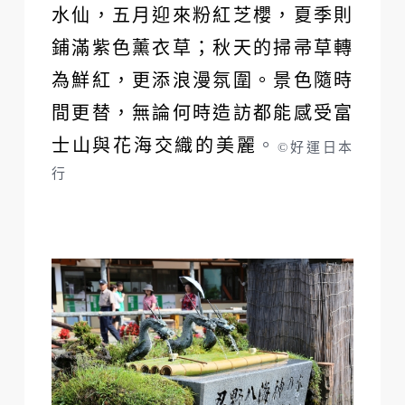
水仙，五月迎來粉紅芝櫻，夏季則
鋪滿紫色薰衣草；秋天的掃帚草轉
為鮮紅，更添浪漫氛圍。景色隨時
間更替，無論何時造訪都能感受富
士山與花海交織的美麗
。
©好運日本
行