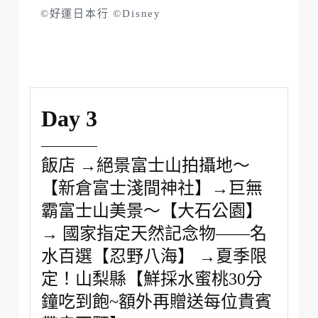
©好運日本行 ©Disney
Day 3
飯店 →絕景富士山拍攝地～
【新倉富士淺間神社】→巨無
霸富士山美景～【大石公園】
→ 國家指定天然記念物——名
水百選【忍野八海】 →夏季限
定！山梨縣【鮮採水蜜桃30分
鐘吃到飽~額外再贈送每位貴賓