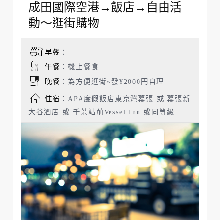
成田國際空港→飯店→自由活
動～逛街購物
早餐
：
午餐
：機上餐食
晚餐
：為方便逛街~發¥2000円自理
住宿
：APA度假飯店東京灣幕張 或 幕張新
大谷酒店 或 千葉站前Vessel Inn 或同等級