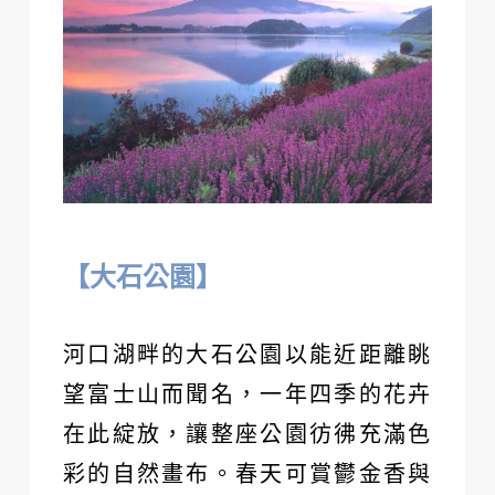
【大石公園】
河口湖畔的大石公園以能近距離眺
望富士山而聞名，一年四季的花卉
在此綻放，讓整座公園彷彿充滿色
彩的自然畫布。春天可賞鬱金香與