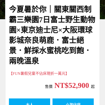
今夏暑於你｜關東關西制
霸三樂園7日富士野生動物
園×東京迪士尼×大阪環球
影城奈良萌鹿．富士絕
景．鮮採水蜜桃吃到飽．
兩晚溫泉
【FUN暑假兒童不佔床現折一萬元】
NT$52,900
售價
起
大人
小孩佔床