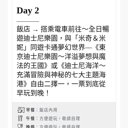
Day 2
飯店 → 搭乘電車前往～全日暢
遊迪士尼樂園，與「米奇＆米
妮」同遊卡通夢幻世界—《東
京迪士尼樂園～洋溢夢想與魔
法的王國》或《迪士尼海洋～
充滿冒險與神秘的七大主題海
港》自由二擇一，一票到底從
早玩到晚！
早餐
：飯店內用
午餐
：方便遊玩，敬請自理
晚餐
：方便遊玩，敬請自理