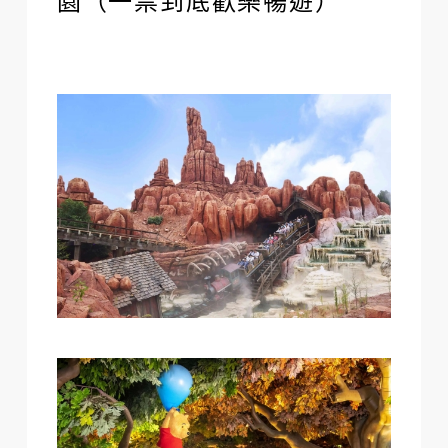
園（一票到底歡樂暢遊）