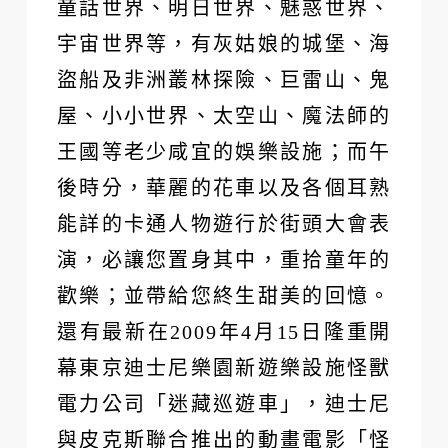
童話世界、明日世界、魅惑世界、
宇宙世界等，有灰姑娘的城堡、海
盜船及非洲叢林探險、巨雷山、鬼
屋、小小世界、太空山、魔法師的
王國等老少咸宜的娛樂設施；而午
後時分，華麗的花車以及各個耳熟
能詳的卡通人物遊行於街頭大會表
演，必讓您置身其中，重拾童年的
歡樂；並帶給您終生甜美的回憶。
還有最新在2009年4月15日隆重開
幕東京迪士尼樂園新遊樂設施怪獸
電力公司「迷藏巡遊車」，迪士尼
與皮克斯聯合推出的動畫電影「怪