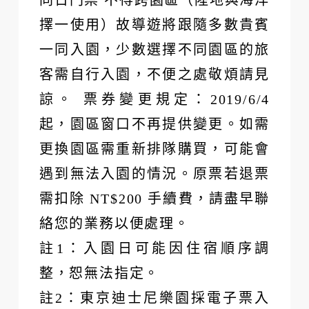
同日門票 不得跨園區（陸地與海洋
擇一使用）故導遊將跟隨多數貴賓
一同入園，少數選擇不同園區的旅
客需自行入園，不便之處敬煩請見
諒。 票券變更規定：2019/6/4
起，園區窗口不再提供變更。如需
更換園區需重新排隊購買，可能會
遇到無法入園的情況。原票若退票
需扣除 NT$200 手續費，請盡早聯
絡您的業務以便處理。
註1：入園日可能因住宿順序調
整，恕無法指定。
註2：東京迪士尼樂園採電子票入