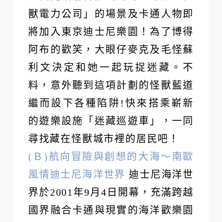
獸電力公司」的場景及卡通人物即
將加入東京迪士尼樂園！為了博得
阿布的歡笑，大眼仔麥克及毛怪蘇
利文決定和她一起玩捉迷藏。不
料，意外聽到這項計劃的怪獸藍道
繼而設下各種陷阱!快來搭乘嶄新
的遊樂設施「迷藏巡遊車」，一同
尋找藏在怪獸城市裡的居民吧！
(Ｂ)航向冒險與創想的大海～南歐
風情迪士尼海洋世界
迪士尼海洋世
界於2001年9月4日開幕，充滿跨越
國界融合卡通與現實的海洋歡樂園