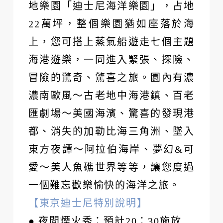
地樂園「迪士尼海洋樂園」，占地
22萬坪，整個樂園猶如座落於海
上，您可搭上蒸氣船遊走七個主題
海港遊樂，一同進入緊張、探險、
冒險的驚奇、驚喜之旅。園內有濃
濃南歐風～古老地中海港鎮、百老
匯劇場～美國海濱、驚喜的發現港
都、消失的加勒比海三角洲、墜入
東方夜譚～阿拉伯海岸、夢幻&可
愛～美人魚礁世界等等，讓您度過
一個難忘歡樂愉快的海洋之旅。
【東京迪士尼特別說明】
● 夜間煙火秀：預計20：30施放