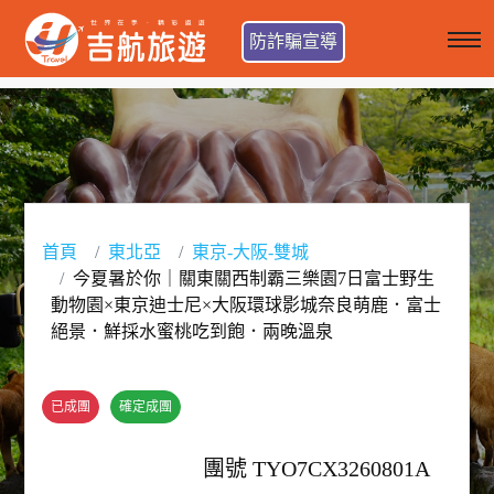
防詐騙宣導
首頁
東北亞
東京-大阪-雙城
今夏暑於你｜關東關西制霸三樂園7日富士野生
動物園×東京迪士尼×大阪環球影城奈良萌鹿．富士
絕景．鮮採水蜜桃吃到飽．兩晚溫泉
已成團
確定成團
團號 TYO7CX3260801A