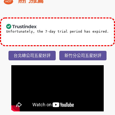
機車48小時使用.精彩活動六選二
NT$12,800
起
礁
熱門推薦
溪
福
朋
3,588
NT$
喜
起
來
Unfortunately, the 7-day trial period has expired.
登
Check our subscription plans! >>
小
隱
台北總公司五星好評
新竹分公司五星好評
潭
瀑
布