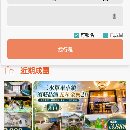
可報名
找行程
勿
近期成團
刪!!
搜
尋
bar
使
用