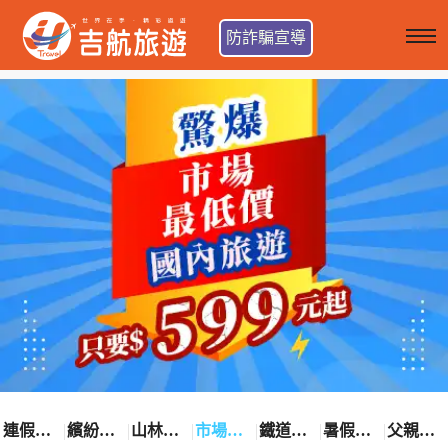
防詐騙宣導
連假卡位趣
繽紛花漾季
山林輕旅行
市場最低價
鐵道觀光之旅
暑假熱賣中
父親節優惠