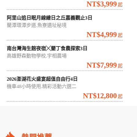
夏日雙花季｜荷你相遇花田綠廊中台灣賞花漫遊2日
中興新村蓮花季.藍田書院.台中通豪飯店
NT$1,999
起
晶彩台南雙饗好味台南晶英慢旅2日
青鯤鯓扇形鹽田.晶英百匯自助早餐
NT$3,999
起
阿里山追日眠月線繪日之丘嘉義觀止3日
蘭潭環潭步道.魚寮遺址秘境
NT$4,999
起
南台灣海生館夜宿╳墾丁食農探索3日
高雄野森動物學校.宇相農場
NT$7,999
起
2026澎湖花火盛宴超值自由行4日