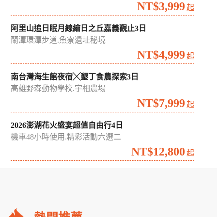
夏日雙花季｜荷你相遇花田綠廊中台灣賞花漫遊2日
中興新村蓮花季.藍田書院.台中通豪飯店
NT$1,999
起
晶彩台南雙饗好味台南晶英慢旅2日
青鯤鯓扇形鹽田.晶英百匯自助早餐
NT$3,999
起
阿里山追日眠月線繪日之丘嘉義觀止3日
蘭潭環潭步道.魚寮遺址秘境
NT$4,999
起
南台灣海生館夜宿╳墾丁食農探索3日
高雄野森動物學校.宇相農場
NT$7,999
起
2026澎湖花火盛宴超值自由行4日
機車48小時使用.精彩活動六選二