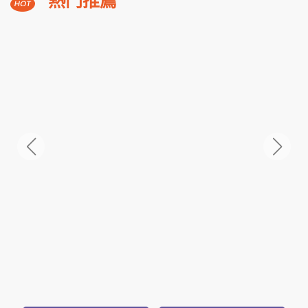
NT$12,800
起
礁
熱門推薦
溪
福
朋
3,588
NT$
喜
起
來
登
小
隱
潭
瀑
布
美