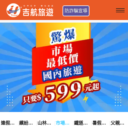
防詐騙宣導
連假卡位趣
繽紛花漾季
山林輕旅行
市場最低價
鐵道觀光之旅
暑假熱賣中
父親節優惠