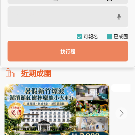
可報名
找行程
勿
近期成團
刪!!
搜
尋
bar
使
用