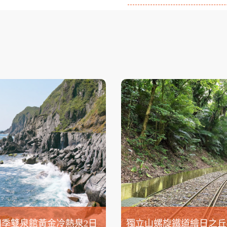
四季雙泉館黃金冷熱泉2日
獨立山螺旋鐵道繪日之丘