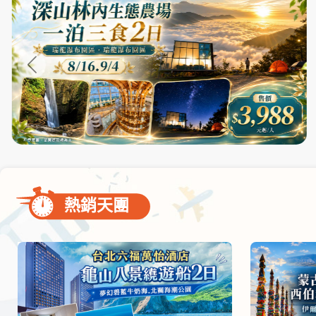
尋
bar
使
用
熱銷天團