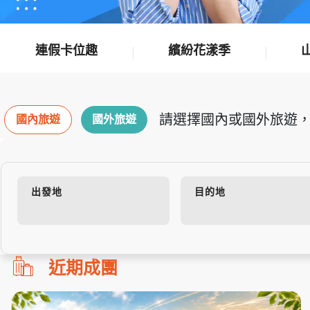
連假卡位趣
繽紛花漾季
請選擇國內或國外旅遊，
國內旅遊
國外旅遊
出發地
目的地
勿
近期成團
刪!!
搜