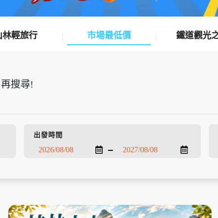
山林輕旅行
市場最低價
鐵道觀光
再搜尋!
出發時間