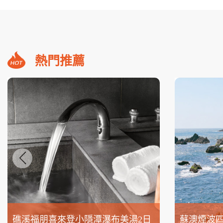
熱門推薦
礁溪福朋喜來登小隱潭瀑布美湯2日
蘇澳煙波