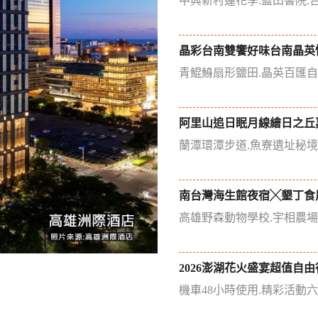
中興新村蓮花季.藍田書院.
晶彩台南雙饗好味台南晶英
青鯤鯓扇形鹽田.晶英百匯
阿里山追日眠月線繪日之丘
蘭潭環潭步道.魚寮遺址秘
南台灣海生館夜宿╳墾丁食
高雄野森動物學校.宇相農
2026澎湖花火盛宴超值自由
機車48小時使用.精彩活動