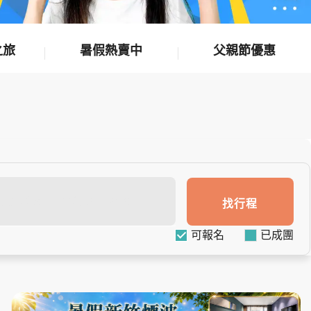
之旅
暑假熱賣中
父親節優惠
找行程
可報名