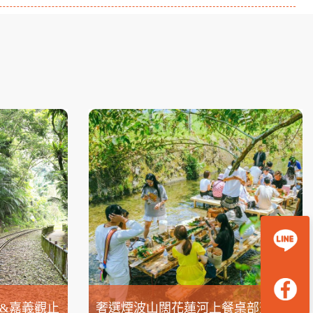
&嘉義觀止
奢選煙波山闊花蓮河上餐桌部落生