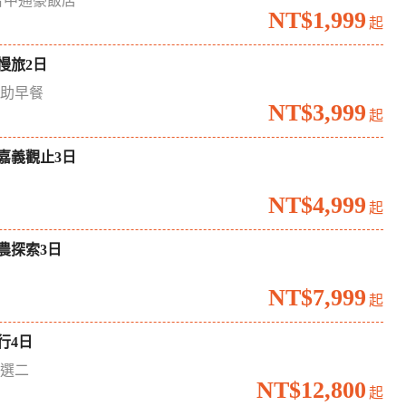
台中通豪飯店
NT$1,999
起
慢旅2日
自助早餐
NT$3,999
起
嘉義觀止3日
境
NT$4,999
起
農探索3日
場
NT$7,999
起
行4日
六選二
NT$12,800
起