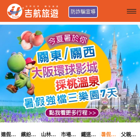
防詐騙宣導
連假卡位趣
繽紛花漾季
山林輕旅行
市場最低價
鐵道觀光之旅
暑假熱賣中
父親節優惠