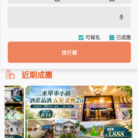
可報名
找行程
勿
近期成團
刪!!
搜
尋
bar
使
用