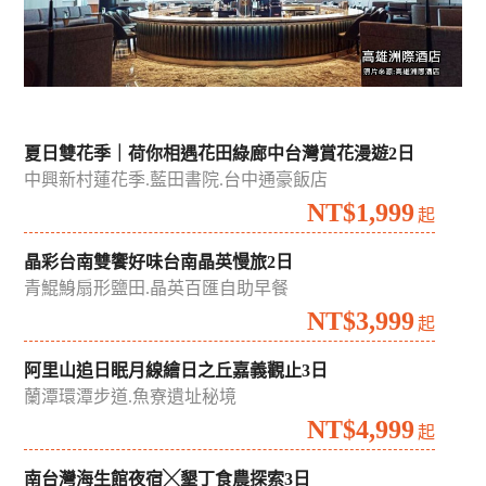
夏日雙花季｜荷你相遇花田綠廊中台灣賞花漫遊2日
中興新村蓮花季.藍田書院.台中通豪飯店
NT$1,999
起
晶彩台南雙饗好味台南晶英慢旅2日
青鯤鯓扇形鹽田.晶英百匯自助早餐
NT$3,999
起
阿里山追日眠月線繪日之丘嘉義觀止3日
蘭潭環潭步道.魚寮遺址秘境
NT$4,999
起
南台灣海生館夜宿╳墾丁食農探索3日