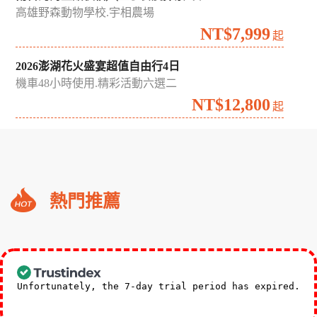
高雄野森動物學校.宇相農場
NT$7,999
起
2026澎湖花火盛宴超值自由行4日
機車48小時使用.精彩活動六選二
NT$12,800
起
礁
熱門推薦
溪
福
朋
3,588
NT$
喜
起
來
Unfortunately, the 7-day trial period has expired.
登
Check our subscription plans! >>
小