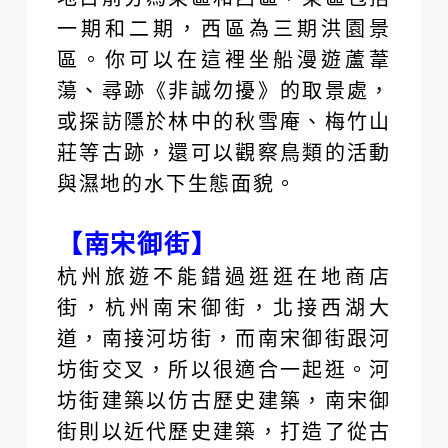
一期和二期，西區為三期洪園景
區。你可以在這裡坐船漫遊蘆葦
蕩、尋跡《非誠勿擾》的取景處，
或探訪隱於林中的秋雪庵、梅竹山
莊等古跡，還可以觀察鳥類的活動
與濕地的水下生態面貌。
【南宋御街】
杭州旅遊不能錯過逛逛在地商店
街，杭州南宋御街，北接西湖大
道，南接河坊街，而南宋御街跟河
坊街交叉，所以很適合一起逛。河
坊街建築以仿古歷史建築，南宋御
街則以近代歷史建築，打造了從古