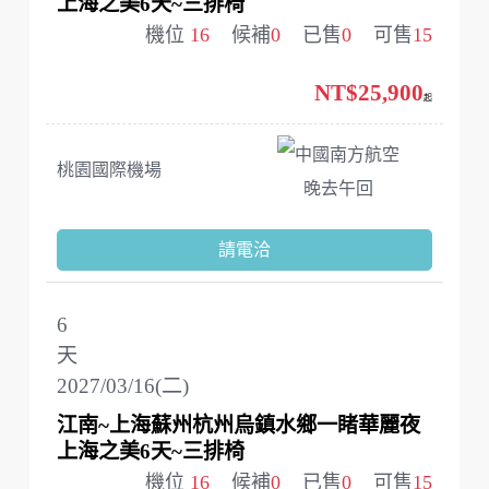
上海之美6天~三排椅
機位
16
候補
0
已售
0
可售
15
NT$25,900
起
中國南方航空
桃園國際機場
晚去午回
請電洽
6
天
2027/03/16(二)
江南~上海蘇州杭州烏鎮水鄉一睹華麗夜
上海之美6天~三排椅
機位
16
候補
0
已售
0
可售
15