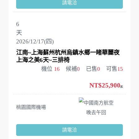
請電洽
6
天
2026/12/17(四)
江南~上海蘇州杭州烏鎮水鄉一睹華麗夜
上海之美6天~三排椅
機位
16
候補
0
已售
0
可售
15
NT$25,900
起
中國南方航空
桃園國際機場
晚去午回
請電洽