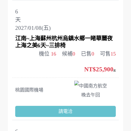
6
天
2027/01/08(五)
江南~上海蘇州杭州烏鎮水鄉一睹華麗夜
上海之美6天~三排椅
機位
16
候補
0
已售
0
可售
15
NT$25,900
起
中國南方航空
桃園國際機場
晚去午回
請電洽