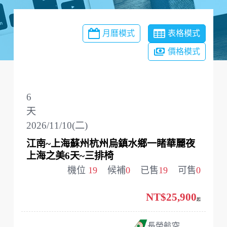
月曆模式
表格模式
價格模式
6
天
2026/11/10(二)
江南~上海蘇州杭州烏鎮水鄉一睹華麗夜
上海之美6天~三排椅
機位
19
候補
0
已售
19
可售
0
NT$25,900
起
長榮航空