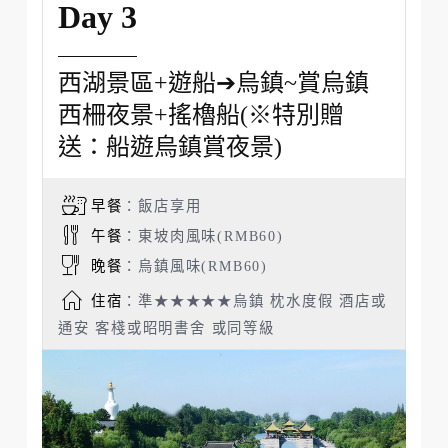
Day 3
西湖景區+遊船➔烏鎮~賞烏鎮
西柵夜景+搖櫓船(※特別贈
送：船遊烏鎮賞夜景)
早餐
：飯店享用
午餐
：東坡肉風味(RMB60)
晚餐
：烏鎮風味(RMB60)
住宿
：準★★★★★烏鎮 枕水度假 酒店或
通安 客棧或昭明書舍 或同等級