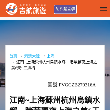
防詐騙宣導
首頁
港澳大陸
上海
江南~上海蘇州杭州烏鎮水鄉一睹華麗夜上海之
美6天~三排椅
團號 PVGCZB270316A
江南~上海蘇州杭州烏鎮水