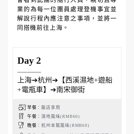
業的為每一位團員處理登機事宜並
解說行程內應注意之事項，並將一
同搭機前往上海。
Day 2
上海➔杭州➔【西溪濕地+遊船
+電瓶車】➔南宋御街
早餐
：飯店享用
午餐
：濕地風味(RMB60)
晚餐
：杭州本幫風味(RMB60)