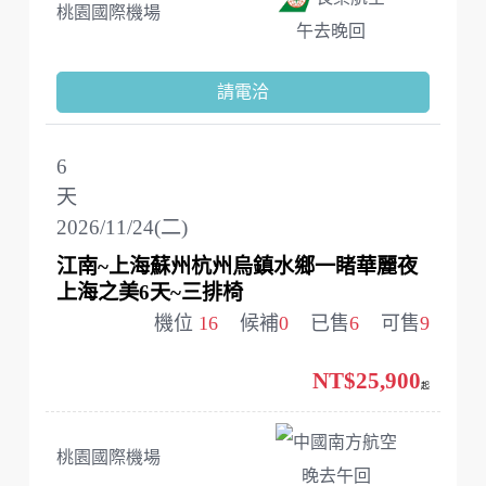
桃園國際機場
午去晚回
請電洽
6
天
2026/11/24(二)
江南~上海蘇州杭州烏鎮水鄉一睹華麗夜
上海之美6天~三排椅
機位
16
候補
0
已售
6
可售
9
NT$25,900
起
中國南方航空
桃園國際機場
晚去午回