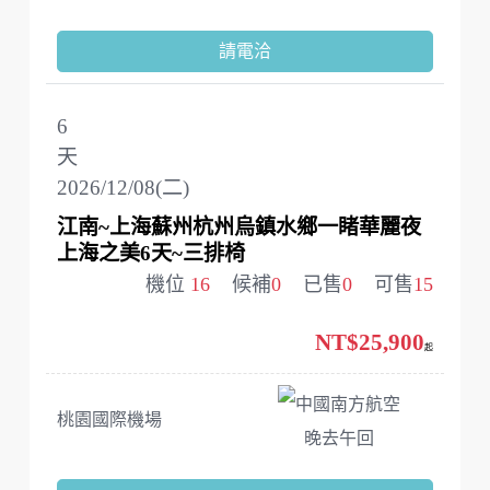
請電洽
6
天
2026/12/08(二)
江南~上海蘇州杭州烏鎮水鄉一睹華麗夜
上海之美6天~三排椅
機位
16
候補
0
已售
0
可售
15
NT$25,900
起
中國南方航空
桃園國際機場
晚去午回