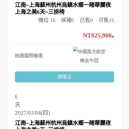
江南~上海蘇州杭州烏鎮水鄉一睹華麗夜
上海之美6天~三排椅
機位
16
候補
0
已售
0
可售
15
NT$25,900
起
中國南方航空
桃園國際機場
晚去午回
請電洽
6
天
2027/03/04(四)
江南~上海蘇州杭州烏鎮水鄉一睹華麗夜