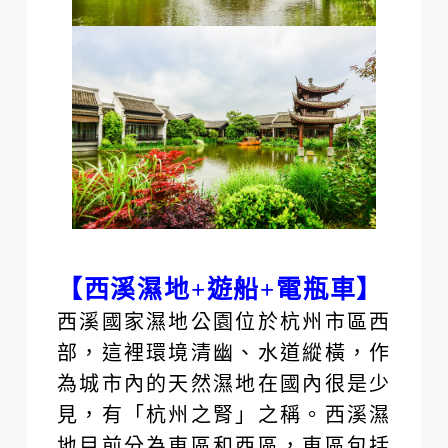
【西溪濕地+遊船+電瓶車】
西溪國家濕地公園位於杭州市區西
部，這裡環境清幽、水道縱橫，作
為城市內的天然濕地在國內很是少
見，有「杭州之腎」之稱。西溪濕
地目前分為東區和西區，東區包括