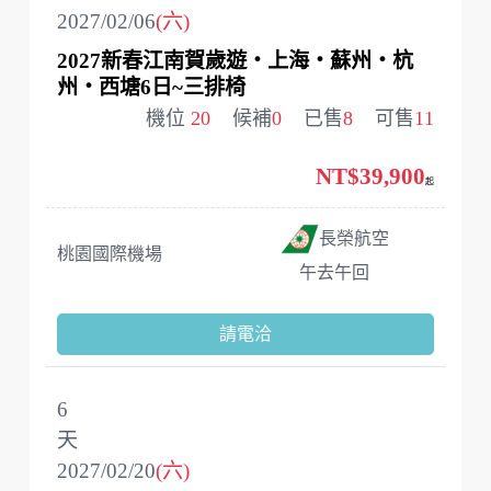
2027/02/06
(六)
2027新春江南賀歲遊‧上海‧蘇州‧杭
州‧西塘6日~三排椅
機位
20
候補
0
已售
8
可售
11
NT$39,900
起
長榮航空
桃園國際機場
午去午回
請電洽
6
天
2027/02/20
(六)