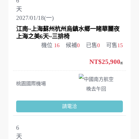
6
天
2027/01/18(一)
江南~上海蘇州杭州烏鎮水鄉一睹華麗夜
上海之美6天~三排椅
機位
16
候補
0
已售
0
可售
15
NT$25,900
起
中國南方航空
桃園國際機場
晚去午回
請電洽
6
天