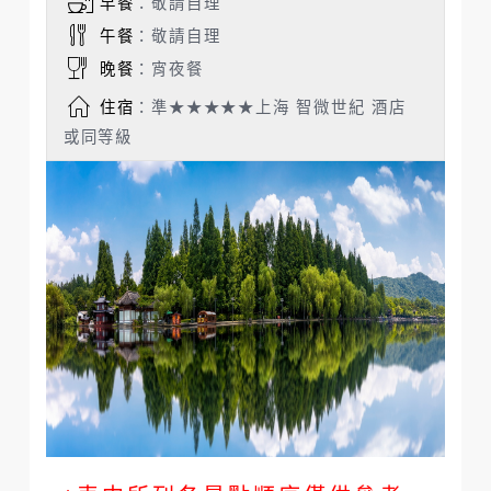
早餐
：敬請自理
午餐
：敬請自理
晚餐
：宵夜餐
住宿
：準★★★★★上海 智微世紀 酒店
或同等級