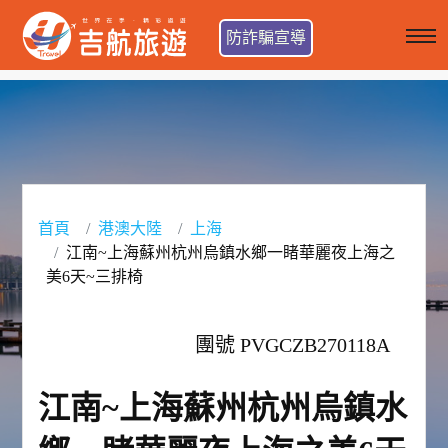
防詐騙宣導
首頁
港澳大陸
上海
江南~上海蘇州杭州烏鎮水鄉一睹華麗夜上海之
美6天~三排椅
團號 PVGCZB270118A
江南~上海蘇州杭州烏鎮水