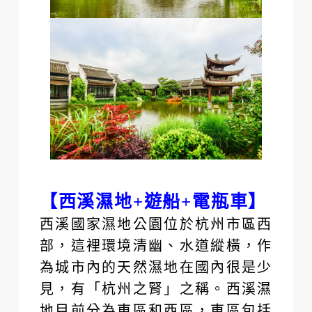
【西溪濕地+遊船+電瓶車】
西溪國家濕地公園位於杭州市區西
部，這裡環境清幽、水道縱橫，作
為城市內的天然濕地在國內很是少
見，有「杭州之腎」之稱。西溪濕
地目前分為東區和西區，東區包括