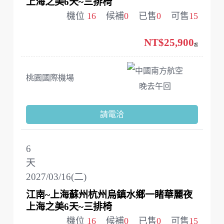
上海之美6天~三排椅
機位
16
候補
0
已售
0
可售
15
NT$25,900
起
中國南方航空
桃園國際機場
晚去午回
請電洽
6
天
2027/03/16(二)
江南~上海蘇州杭州烏鎮水鄉一睹華麗夜
上海之美6天~三排椅
機位
16
候補
0
已售
0
可售
15