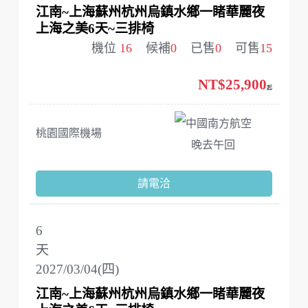
江南~上海蘇州杭州烏鎮水鄉一睹華麗夜
上海之美6天~三排椅
機位
16
候補
0
已售
0
可售
15
NT$25,900
起
中國南方航空
桃園國際機場
晚去午回
請電洽
6
天
2027/03/04(四)
江南~上海蘇州杭州烏鎮水鄉一睹華麗夜