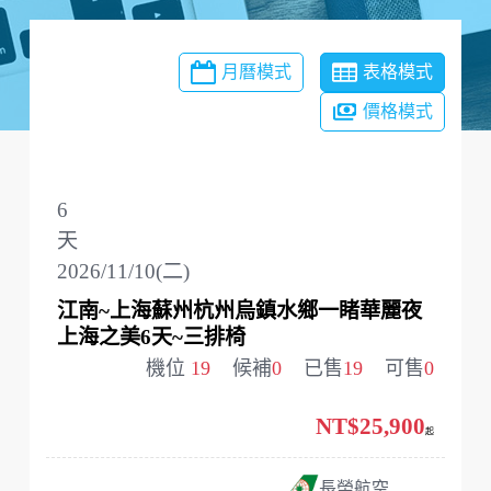
月曆模式
表格模式
價格模式
6
天
2026/11/10(二)
江南~上海蘇州杭州烏鎮水鄉一睹華麗夜
上海之美6天~三排椅
機位
19
候補
0
已售
19
可售
0
NT$25,900
起
長榮航空