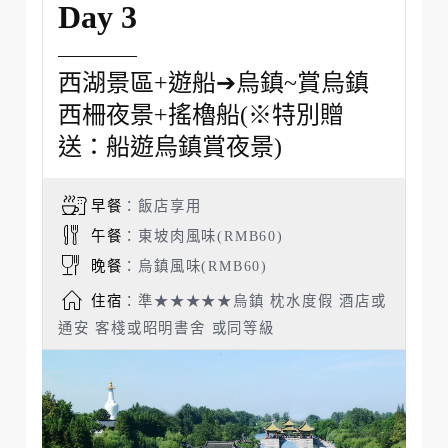
Day 3
西湖景區+遊船➔烏鎮~賞烏鎮
西柵夜景+搖櫓船(※特別贈
送：船遊烏鎮賞夜景)
早餐
：飯店享用
午餐
：東坡肉風味(RMB60)
晚餐
：烏鎮風味(RMB60)
住宿
：準★★★★★烏鎮 枕水度假 酒店或
通安 客棧或昭明書舍 或同等級