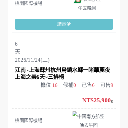
桃園國際機場
午去晚回
請電洽
6
天
2026/11/24(二)
江南~上海蘇州杭州烏鎮水鄉一睹華麗夜
上海之美6天~三排椅
機位
16
候補
0
已售
6
可售
9
NT$25,900
起
中國南方航空
桃園國際機場
晚去午回