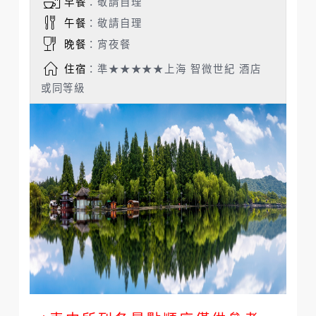
早餐
：敬請自理
午餐
：敬請自理
晚餐
：宵夜餐
住宿
：準★★★★★上海 智微世紀 酒店
或同等級