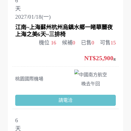
6
天
2027/01/18(一)
江南~上海蘇州杭州烏鎮水鄉一睹華麗夜
上海之美6天~三排椅
機位
16
候補
0
已售
0
可售
15
NT$25,900
起
中國南方航空
桃園國際機場
晚去午回
請電洽
6
天