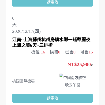
請電洽
6
天
2026/12/17(四)
江南~上海蘇州杭州烏鎮水鄉一睹華麗夜
上海之美6天~三排椅
機位
16
候補
0
已售
0
可售
15
NT$25,900
起
中國南方航空
桃園國際機場
晚去午回
請電洽