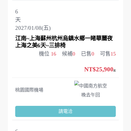
6
天
2027/01/08(五)
江南~上海蘇州杭州烏鎮水鄉一睹華麗夜
上海之美6天~三排椅
機位
16
候補
0
已售
0
可售
15
NT$25,900
起
中國南方航空
桃園國際機場
晚去午回
請電洽