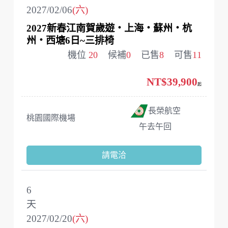
2027/02/06
(六)
2027新春江南賀歲遊‧上海‧蘇州‧杭
州‧西塘6日~三排椅
機位
20
候補
0
已售
8
可售
11
NT$39,900
起
長榮航空
桃園國際機場
午去午回
請電洽
6
天
2027/02/20
(六)