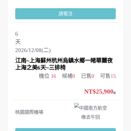
請電洽
6
天
2026/12/08(二)
江南~上海蘇州杭州烏鎮水鄉一睹華麗夜
上海之美6天~三排椅
機位
16
候補
0
已售
0
可售
15
NT$25,900
起
中國南方航空
桃園國際機場
晚去午回