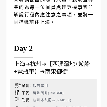
業的為每一位團員處理登機事宜並
解說行程內應注意之事項，並將一
同搭機前往上海。
Day 2
上海➔杭州➔【西溪濕地+遊船
+電瓶車】➔南宋御街
早餐
：飯店享用
午餐
：濕地風味(RMB60)
晚餐
：杭州本幫風味(RMB60)