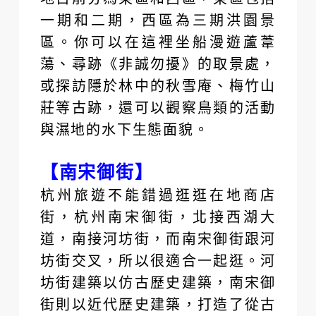
一期和二期，西區為三期洪園景
區。你可以在這裡坐船漫遊蘆葦
蕩、尋跡《非誠勿擾》的取景處，
或探訪隱於林中的秋雪庵、梅竹山
莊等古跡，還可以觀察鳥類的活動
與濕地的水下生態面貌。
【南宋御街】
杭州旅遊不能錯過逛逛在地商店
街，杭州南宋御街，北接西湖大
道，南接河坊街，而南宋御街跟河
坊街交叉，所以很適合一起逛。河
坊街建築以仿古歷史建築，南宋御
街則以近代歷史建築，打造了從古