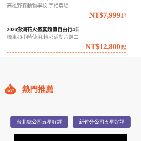
NT$3,999
起
阿里山追日眠月線繪日之丘嘉義觀止3日
蘭潭環潭步道.魚寮遺址秘境
NT$4,999
起
南台灣海生館夜宿╳墾丁食農探索3日
高雄野森動物學校.宇相農場
NT$7,999
起
2026澎湖花火盛宴超值自由行4日
機車48小時使用.精彩活動六選二
NT$12,800
起
礁