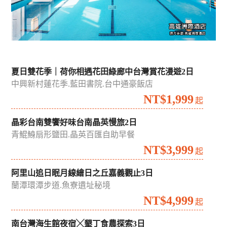
夏日雙花季｜荷你相遇花田綠廊中台灣賞花漫遊2日
中興新村蓮花季.藍田書院.台中通豪飯店
NT$1,999
起
晶彩台南雙饗好味台南晶英慢旅2日
青鯤鯓扇形鹽田.晶英百匯自助早餐