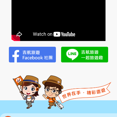
熱門推薦
溪
福
朋
3,588
NT$
喜
起
台北總公司五星好評
新竹分公司五星好評
來
登
小
隱
潭
瀑
布
美
湯
2
日