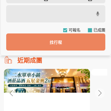
可報名
找行程
勿
近期成團
刪!!
搜
尋
bar
使
用