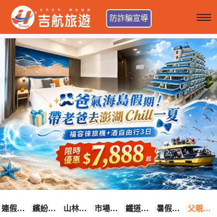
防詐騙宣導
連假卡位趣
繽紛花漾季
山林輕旅行
市場最低價
鐵道觀光之旅
暑假熱賣中
父親節優惠