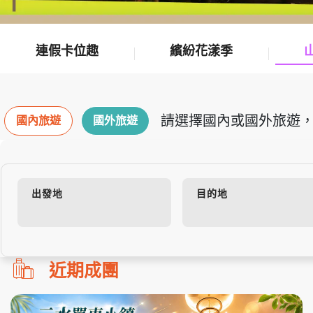
連假卡位趣
繽紛花漾季
請選擇國內或國外旅遊，
國內旅遊
國外旅遊
出發地
目的地
勿
近期成團
刪!!
搜