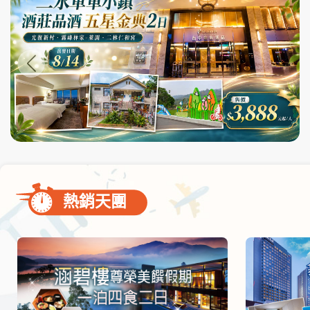
尋
bar
使
用
熱銷天團