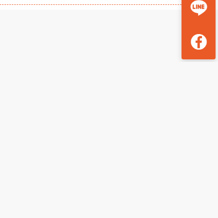
&嘉義觀止
奢選煙波山闊花蓮河上餐桌部落生