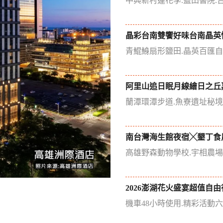
中興新村蓮花季.藍田書院.
晶彩台南雙饗好味台南晶英
青鯤鯓扇形鹽田.晶英百匯
阿里山追日眠月線繪日之丘
蘭潭環潭步道.魚寮遺址秘
南台灣海生館夜宿╳墾丁食
高雄野森動物學校.宇相農
2026澎湖花火盛宴超值自由
機車48小時使用.精彩活動