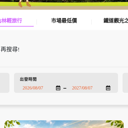
山林輕旅行
市場最低價
鐵道觀光
再搜尋!
出發時間