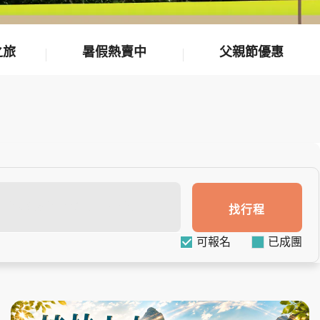
之旅
暑假熱賣中
父親節優惠
找行程
可報名