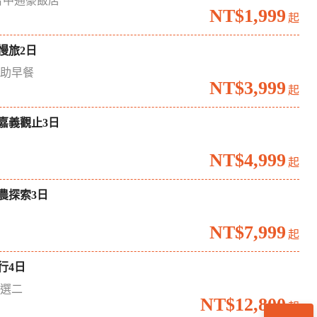
台中通豪飯店
NT$1,999
起
慢旅2日
自助早餐
NT$3,999
起
嘉義觀止3日
境
NT$4,999
起
農探索3日
場
NT$7,999
起
行4日
六選二
NT$12,800
起