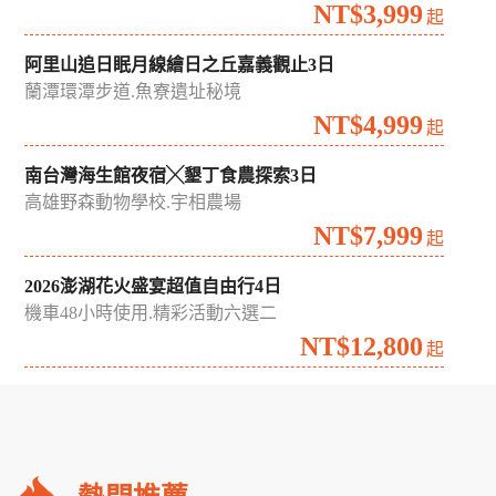
夏日雙花季｜荷你相遇花田綠廊中台灣賞花漫遊2日
中興新村蓮花季.藍田書院.台中通豪飯店
NT$1,999
起
晶彩台南雙饗好味台南晶英慢旅2日
青鯤鯓扇形鹽田.晶英百匯自助早餐
NT$3,999
起
阿里山追日眠月線繪日之丘嘉義觀止3日
蘭潭環潭步道.魚寮遺址秘境
NT$4,999
起
南台灣海生館夜宿╳墾丁食農探索3日
高雄野森動物學校.宇相農場
NT$7,999
起
2026澎湖花火盛宴超值自由行4日