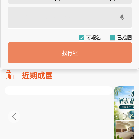
可報名
找行程
勿
近期成團
刪!!
搜
尋
bar
使
用