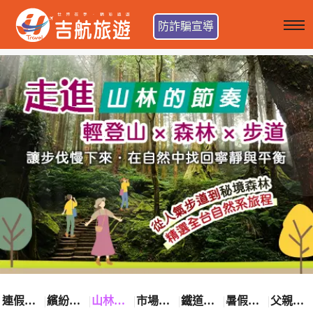
防詐騙宣導
連假卡位趣
繽紛花漾季
山林輕旅行
市場最低價
鐵道觀光之旅
暑假熱賣中
父親節優惠