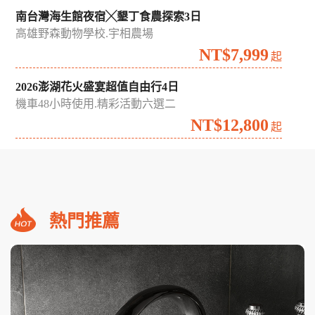
南台灣海生館夜宿╳墾丁食農探索3日
高雄野森動物學校.宇相農場
NT$7,999
起
2026澎湖花火盛宴超值自由行4日
機車48小時使用.精彩活動六選二
NT$12,800
起
熱門推薦