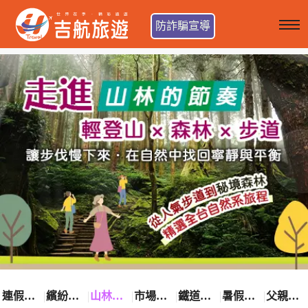
防詐騙宣導
連假卡位趣
繽紛花漾季
山林輕旅行
市場最低價
鐵道觀光之旅
暑假熱賣中
父親節優惠