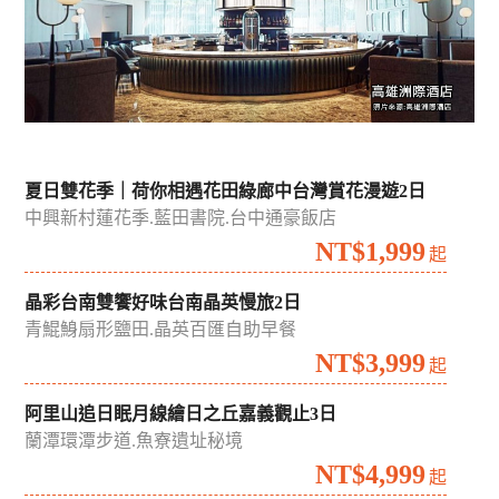
夏日雙花季｜荷你相遇花田綠廊中台灣賞花漫遊2日
中興新村蓮花季.藍田書院.台中通豪飯店
NT$1,999
起
晶彩台南雙饗好味台南晶英慢旅2日
青鯤鯓扇形鹽田.晶英百匯自助早餐
NT$3,999
起
阿里山追日眠月線繪日之丘嘉義觀止3日
蘭潭環潭步道.魚寮遺址秘境
NT$4,999
起