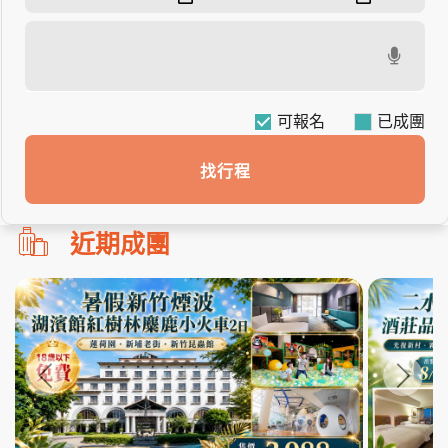
可報名
找行程
勿
近期成團
刪!!
搜
尋
bar
使
用