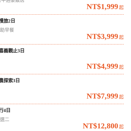
台中通豪飯店
NT$1,999
起
慢旅2日
自助早餐
NT$3,999
起
嘉義觀止3日
境
NT$4,999
起
農探索3日
場
NT$7,999
起
行4日
六選二
NT$12,800
起