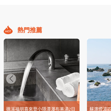
熱門推薦
礁溪福朋喜來登小隱潭瀑布美湯2日
蘇澳煙波