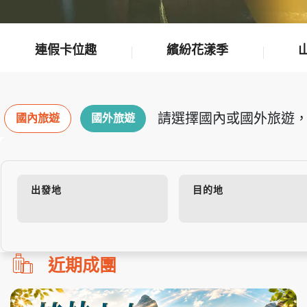
連假卡位趣
繽紛花漾季
請選擇國內或國外旅遊，
國內旅遊
國外旅遊
出發地
目的地
勿
近期成團
刪!!
搜