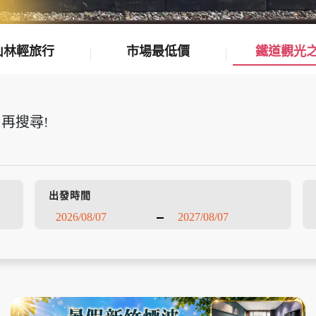
山林輕旅行
市場最低價
鐵道觀光
再搜尋!
出發時間