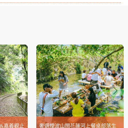
&嘉義觀止
奢選煙波山闊花蓮河上餐桌部落生