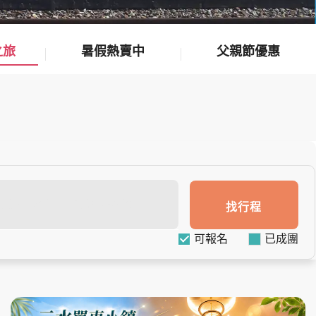
之旅
暑假熱賣中
父親節優惠
找行程
可報名