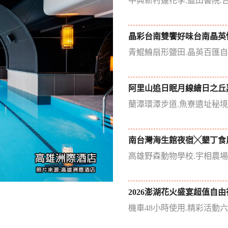
中興新村蓮花季.藍田書院.
晶彩台南雙饗好味台南晶英
青鯤鯓扇形鹽田.晶英百匯
阿里山追日眠月線繪日之丘
蘭潭環潭步道.魚寮遺址秘
南台灣海生館夜宿╳墾丁食
高雄野森動物學校.宇相農
2026澎湖花火盛宴超值自由
機車48小時使用.精彩活動