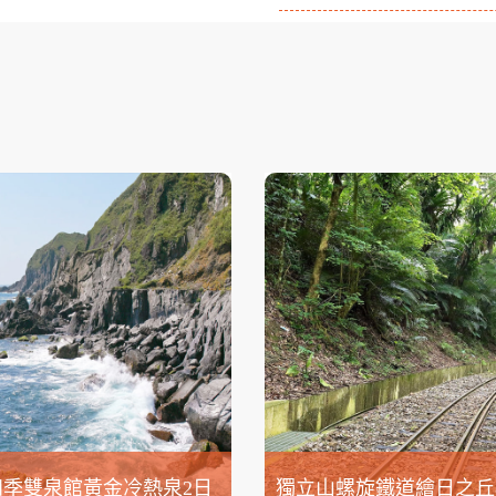
四季雙泉館黃金冷熱泉2日
獨立山螺旋鐵道繪日之丘