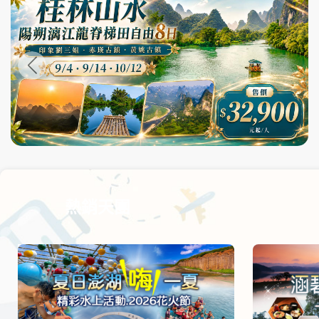
尋
bar
使
用
熱銷天團