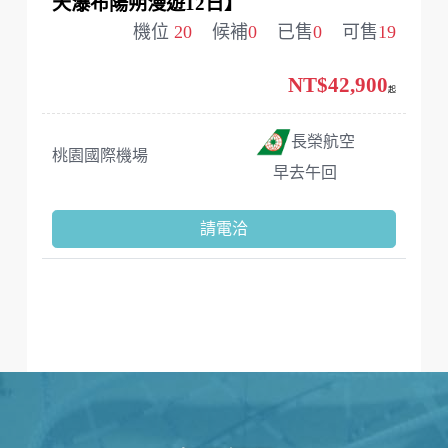
天瀑布陽朔漫遊12日】
機位
20
候補
0
已售
0
可售
19
NT$42,900
起
長榮航空
桃園國際機場
早去午回
請電洽