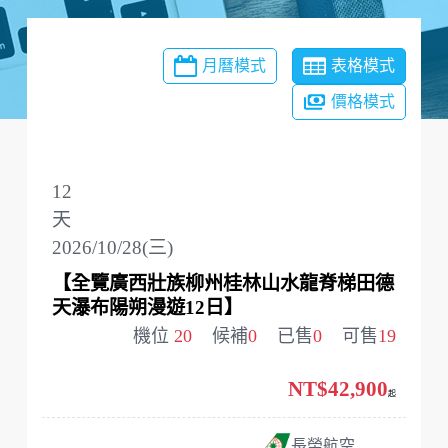
月曆模式
表格模式
價格模式
12
天
2026/10/28(三)
【全覽廣西壯族柳州桂林山水龍脊梯田德
天瀑布陽朔漫遊12日】
機位
20
候補
0
已售
0
可售
19
NT$42,900
起
長榮航空