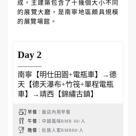
成，主建築包含了十幾個大小不同
的展覽大廳，是南寧地區頗具規模
的展覽場館。
Day 2
南寧【明仕田園+電瓶車】→德
天【德天瀑布+竹筏+單程電瓶
車】→靖西【錦繡古鎮】
早餐
：飯店內用早餐
午餐
：中越風味RMB 60/人
晚餐
：壯族人家RMB80/人