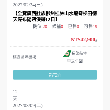
2027/02/24(三)
【全覽廣西壯族柳州桂林山水龍脊梯田德
天瀑布陽朔漫遊12日】
機位
20
候補
0
已售
0
可售
19
NT$42,900
起
長榮航空
桃園國際機場
早去午回
請電洽
12
天
2027/03/09(二)