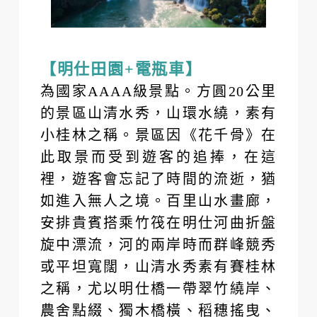
【明仕田園+電瓶車】
為國家AAAA級景點。方圓20公里
的景區山清水秀，山環水繞，素有
小桂林之稱。景區因《花千骨》在
此取景而受到遊客的追捧，在這
裡，遊客會忘記了時間的流逝，猶
如進入無人之境。百里山水畫廊，
安排貴賓搭乘竹筏在明仕河曲折盤
旋中漂流，河的兩岸時而群峰競秀
或平坦寬闊，山清水秀素有賽桂林
之稱，尤以明仕橋一帶翠竹繞岸、
農舍點綴、獨木橋橫、稻穗搖曳、