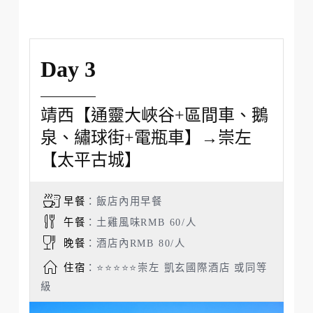
Day 3
靖西【通靈大峽谷+區間車、鵝
泉、繡球街+電瓶車】→崇左
【太平古城】
早餐
：飯店內用早餐
午餐
：土雞風味RMB 60/人
晚餐
：酒店內RMB 80/人
住宿
：⭐⭐⭐⭐⭐崇左 凱玄國際酒店 或同等
級