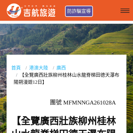
防詐騙宣導
首頁
港澳大陸
廣西
【全覽廣西壯族柳州桂林山水龍脊梯田德天瀑布
陽朔漫遊12日】
團號 MFMNNGA261028A
【全覽廣西壯族柳州桂林