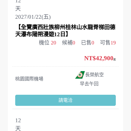
12
天
2027/01/22(五)
【全覽廣西壯族柳州桂林山水龍脊梯田德
天瀑布陽朔漫遊12日】
機位
20
候補
0
已售
0
可售
19
NT$42,900
起
長榮航空
桃園國際機場
早去午回
請電洽
12
天