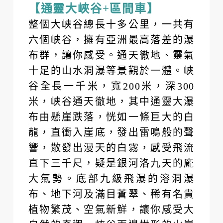
【通靈大峽谷+區間車】
整個大峽谷總長十多公里，一共有
六個峽谷，擁有亞洲最高落差的瀑
布群，讓你感受。通天徹地、靈氣
十足的山水洞瀑等景觀於一體。峽
谷全長一千米，寬200米，深300
米，峽谷通天徹地，其中通靈大瀑
布由懸崖跌落，恍如一條巨大的白
龍，直衝入崖底，發出雷鳴般的聲
響，散發出漫天的白霧，感受飛流
直下三千尺，疑是銀河洛九天的龐
大氣勢。底部九級飛瀑的溶洞瀑
布、地下河及滿目蒼翠、稀有名貴
植物繁茂、空氣新鮮，讓你感受大