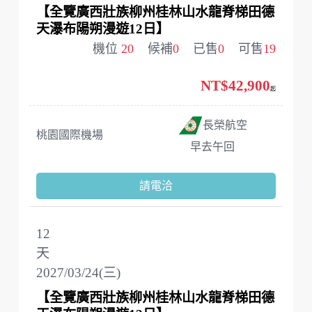
【全覽廣西壯族柳州桂林山水龍脊梯田德
天瀑布陽朔漫遊12日】
機位
20
候補
0
已售
0
可售
19
NT$42,900
起
長榮航空
桃園國際機場
早去午回
請電洽
12
天
2027/03/24(三)
【全覽廣西壯族柳州桂林山水龍脊梯田德