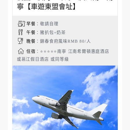
寧【車遊東盟會址】
早餐
：敬請自理
午餐
：豬扒包+奶茶
晚餐
：錦春食府風味RMB 80/人
住宿
：⭐⭐⭐⭐⭐南寧 江南希爾頓惠庭酒店
或邕江假日酒店 或同等級