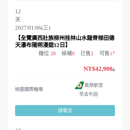
12
天
2027/01/06(三)
【全覽廣西壯族柳州桂林山水龍脊梯田德
天瀑布陽朔漫遊12日】
機位
20
候補
0
已售
2
可售
17
NT$42,900
起
長榮航空
桃園國際機場
早去午回
請電洽