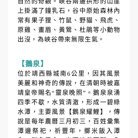
自然的奇觀。峽谷兩邊拱形的山崖
上掛滿了鐘乳石，谷中原始森林內
常有果子狸、竹鼠、野貓、飛虎、
原雞、畫眉、黃鶯、杜鵑等小動物
出沒，為峽谷帶來無限生氣。
【鵝泉】
位於靖西縣城南6公里，因其風景
美麗和神奇的傳說，在清朝時被嘉
靖皇帝賜名“靈泉晚照”。鵝泉泉湧
四季不歇，水質清澈，形成一碧綠
水潭，主要風景【鵝泉耀鯉】，傳
說是每年農曆三月初三，百姓彙集
潭邊祭祀，祈豐年，擲米飯入潭