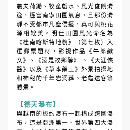
農夫荷鋤、牧童戲水、風光俊朗清
逸，極富南寧田園氣息，且那份清
靜不受都市凡塵侵擾，真可與桃花
源相媲美。明仕田園風光命名為
《桂南喀斯特地貌》（第七枚）入
選郵票題材，影視作品《牛郎織
女》、《酒是故鄉醇》 、《天涯俠
醫》以及《草本藥王》外景拍攝地
和神秘的千年岩洞葬、老龜送客等
勝景。
【德天瀑布】
與越南的板約瀑布一起構成跨國瀑
布，這是亞洲第一、世界第四大瀑