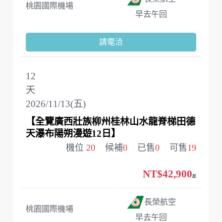
桃園國際機場
早去午回
請電洽
12
天
2026/11/13(五)
【全覽廣西壯族柳州桂林山水龍脊梯田德
天瀑布陽朔漫遊12日】
機位
20
候補
0
已售
0
可售
19
NT$42,900
起
長榮航空
桃園國際機場
早去午回