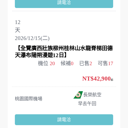
請電洽
12
天
2026/12/15(二)
【全覽廣西壯族柳州桂林山水龍脊梯田德
天瀑布陽朔漫遊12日】
機位
20
候補
0
已售
2
可售
17
NT$42,900
起
長榮航空
桃園國際機場
早去午回
請電洽