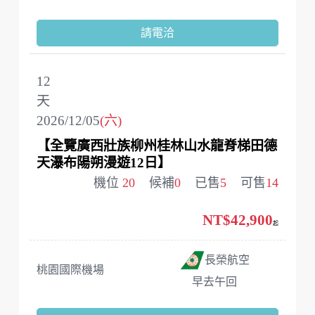
請電洽
12
天
2026/12/05
(六)
【全覽廣西壯族柳州桂林山水龍脊梯田德
天瀑布陽朔漫遊12日】
機位
20
候補
0
已售
5
可售
14
NT$42,900
起
長榮航空
桃園國際機場
早去午回