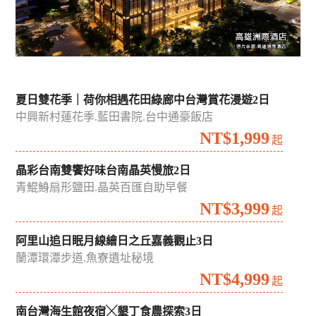
夏日雙花季｜荷你相遇花田綠廊中台灣賞花漫遊2日
中興新村蓮花季.藍田書院.台中通豪飯店
NT$1,999
起
晶彩台南雙饗好味台南晶英慢旅2日
青鯤鯓扇形鹽田.晶英百匯自助早餐
NT$3,999
起
阿里山追日眠月線繪日之丘嘉義觀止3日
蘭潭環潭步道.魚寮遺址秘境
NT$4,999
起
南台灣海生館夜宿╳墾丁食農探索3日