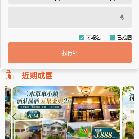
可報名
找行程
勿
近期成團
刪!!
搜
尋
bar
使
用