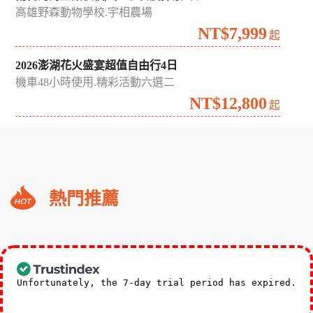
高雄野森動物學校.宇相農場
NT$7,999
起
2026澎湖花火盛宴超值自由行4日
機車48小時使用.精彩活動六選二
NT$12,800
起
礁
熱門推薦
溪
福
朋
3,588
NT$
喜
起
來
Unfortunately, the 7-day trial period has expired.
登
Check our subscription plans! >>
小