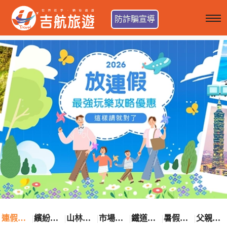
防詐騙宣導
連假卡位趣
繽紛花漾季
山林輕旅行
市場最低價
鐵道觀光之旅
暑假熱賣中
父親節優惠