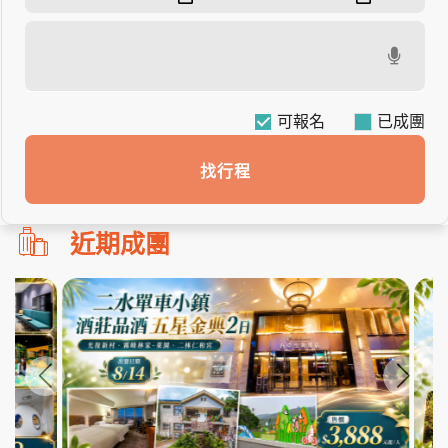
可報名
找行程
勿
近期成團
刪!!
搜
尋
bar
使
用