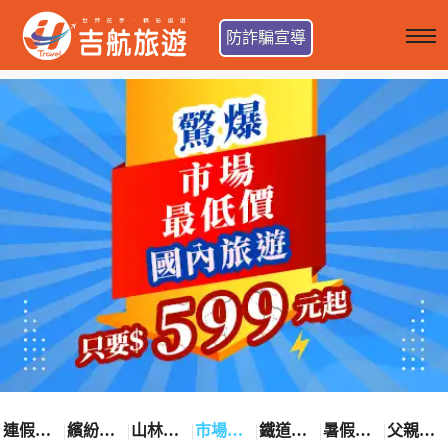
防詐騙宣導
連假卡位趣
繽紛花漾季
山林輕旅行
市場最低價
鐵道觀光之旅
暑假熱賣中
父親節優惠