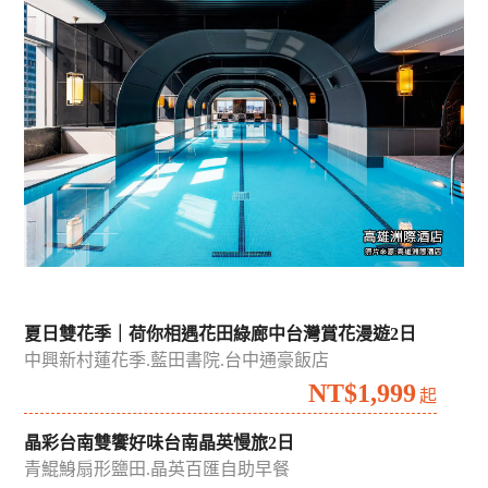
夏日雙花季｜荷你相遇花田綠廊中台灣賞花漫遊2日
中興新村蓮花季.藍田書院.台中通豪飯店
NT$1,999
起
晶彩台南雙饗好味台南晶英慢旅2日
青鯤鯓扇形鹽田.晶英百匯自助早餐