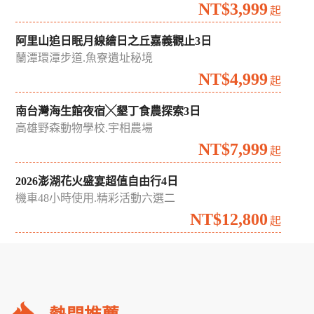
NT$3,999
起
阿里山追日眠月線繪日之丘嘉義觀止3日
蘭潭環潭步道.魚寮遺址秘境
NT$4,999
起
南台灣海生館夜宿╳墾丁食農探索3日
高雄野森動物學校.宇相農場
NT$7,999
起
2026澎湖花火盛宴超值自由行4日
機車48小時使用.精彩活動六選二
NT$12,800
起
礁