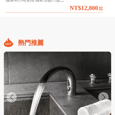
南台灣海生館夜宿╳墾丁食農探索3日
高雄野森動物學校.宇相農場
NT$7,999
起
2026澎湖花火盛宴超值自由行4日
機車48小時使用.精彩活動六選二
NT$12,800
起
熱門推薦