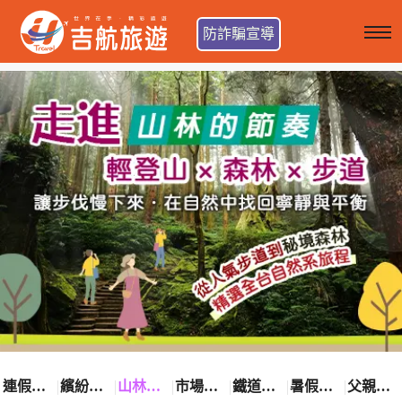
防詐騙宣導
連假卡位趣
繽紛花漾季
山林輕旅行
市場最低價
鐵道觀光之旅
暑假熱賣中
父親節優惠