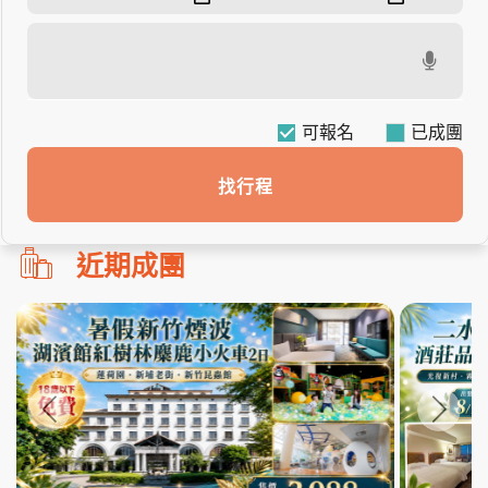
可報名
找行程
勿
近期成團
刪!!
搜
尋
bar
使
用