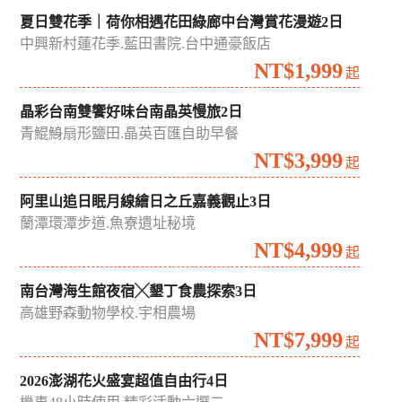
夏日雙花季｜荷你相遇花田綠廊中台灣賞花漫遊2日
中興新村蓮花季.藍田書院.台中通豪飯店
NT$1,999
起
晶彩台南雙饗好味台南晶英慢旅2日
青鯤鯓扇形鹽田.晶英百匯自助早餐
NT$3,999
起
阿里山追日眠月線繪日之丘嘉義觀止3日
蘭潭環潭步道.魚寮遺址秘境
NT$4,999
起