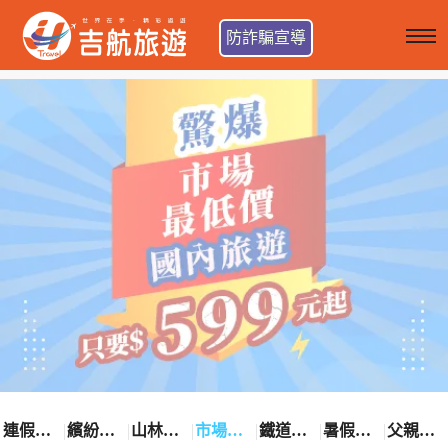
防詐騙宣導
連假卡位趣
繽紛花漾季
山林輕旅行
市場最低價
鐵道觀光之旅
暑假熱賣中
父親節優惠