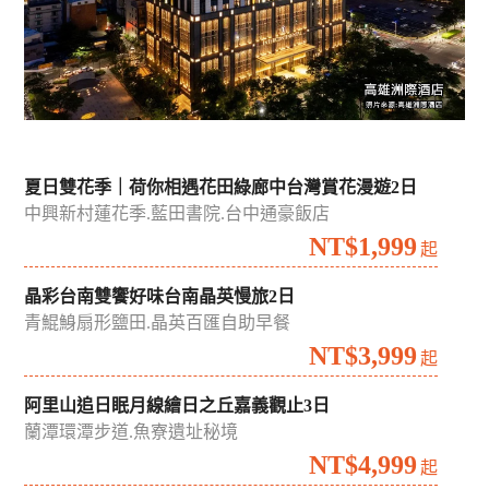
夏日雙花季｜荷你相遇花田綠廊中台灣賞花漫遊2日
中興新村蓮花季.藍田書院.台中通豪飯店
NT$1,999
起
晶彩台南雙饗好味台南晶英慢旅2日
青鯤鯓扇形鹽田.晶英百匯自助早餐
NT$3,999
起
阿里山追日眠月線繪日之丘嘉義觀止3日
蘭潭環潭步道.魚寮遺址秘境
NT$4,999
起