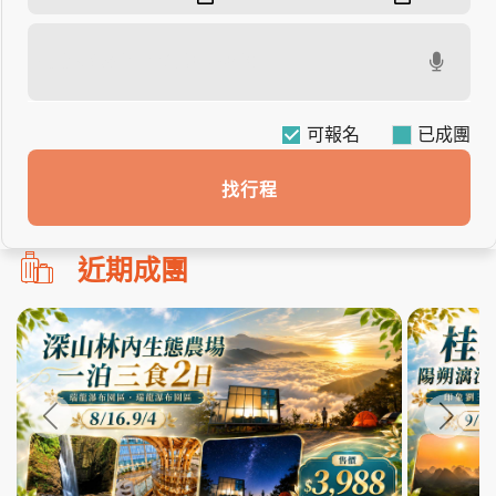
可報名
找行程
勿
近期成團
刪!!
搜
尋
bar
使
用