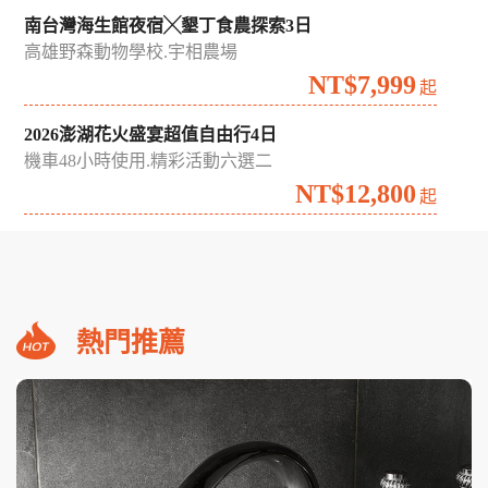
南台灣海生館夜宿╳墾丁食農探索3日
高雄野森動物學校.宇相農場
NT$7,999
起
2026澎湖花火盛宴超值自由行4日
機車48小時使用.精彩活動六選二
NT$12,800
起
熱門推薦