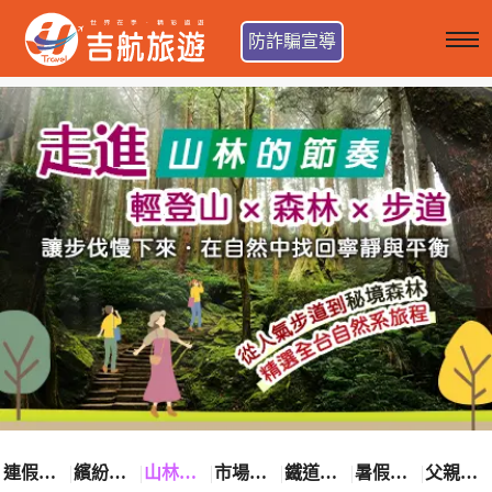
防詐騙宣導
連假卡位趣
繽紛花漾季
山林輕旅行
市場最低價
鐵道觀光之旅
暑假熱賣中
父親節優惠