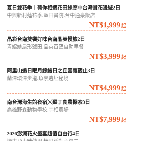
夏日雙花季｜荷你相遇花田綠廊中台灣賞花漫遊2日
中興新村蓮花季.藍田書院.台中通豪飯店
NT$1,999
起
晶彩台南雙饗好味台南晶英慢旅2日
青鯤鯓扇形鹽田.晶英百匯自助早餐
NT$3,999
起
阿里山追日眠月線繪日之丘嘉義觀止3日
蘭潭環潭步道.魚寮遺址秘境
NT$4,999
起
南台灣海生館夜宿╳墾丁食農探索3日
高雄野森動物學校.宇相農場
NT$7,999
起
2026澎湖花火盛宴超值自由行4日