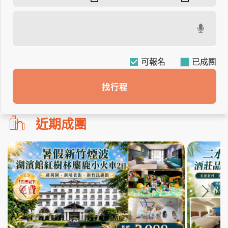
可報名
找行程
勿
近期成團
刪!!
搜
尋
bar
使
用