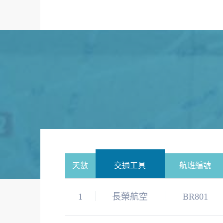
天數
交通工具
航班編號
1
長榮航空
BR801