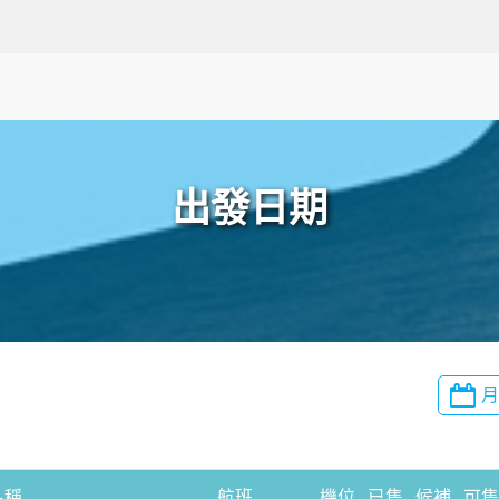
出發日期
名稱
航班
機位
已售
候補
可售