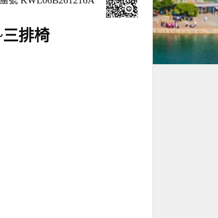
團號 KWL06B261216A
~三排椅