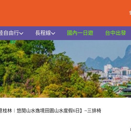
陸自由行
長程線
國內一日遊
台中出發
意桂林︱悠閒山水逸境田園山水度假6日】~三排椅