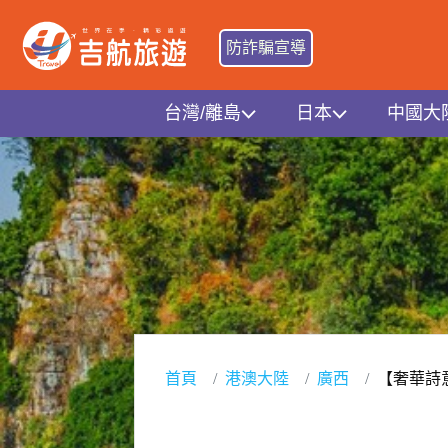
防詐騙宣導
台灣/離島
日本
中國大
首頁
港澳大陸
廣西
【奢華詩