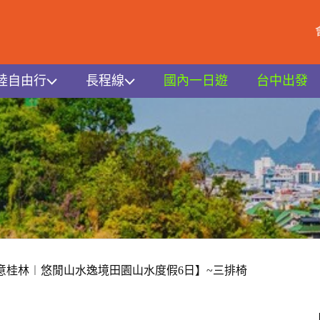
陸自由行
長程線
國內一日遊
台中出發
意桂林︱悠閒山水逸境田園山水度假6日】~三排椅