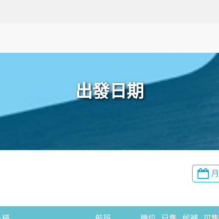
出發日期
名稱
航班
機位
已售
候補
可售