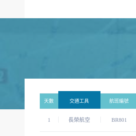
天數
交通工具
航班編號
1
長榮航空
BR801