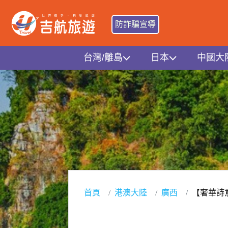
防詐騙宣導
台灣/離島
日本
中國大
首頁
港澳大陸
廣西
【奢華詩