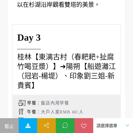
以在杉湖沿岸觀看雙塔的美景。
Day 3
桂林【東漓古村（春耙耙+扯腐
竹喝豆漿）】➜陽朔【船遊灕江
（冠岩-楊堤）、印象劉三姐-新
貴賓】
早餐
：飯店內用早餐
午餐
：大戶人家RMB 60/人
晚餐
：大師傅啤酒魚RMB 80/人
住宿
：廣悅華陽朔河畔度假酒店 或同等級