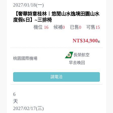
2027/01/18(一)
【奢華詩意桂林︱悠閒山水逸境田園山水
度假6日】~三排椅
機位
16
候補
0
已售
0
可售
15
NT$34,900
起
長榮航空
桃園國際機場
早去晚回
請電洽
6
天
2027/02/17(三)