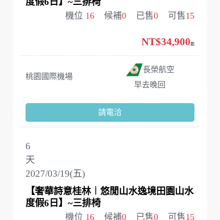
度假6日】~三排椅
機位
16
候補
0
已售
0
可售
15
NT$34,900
起
長榮航空
桃園國際機場
早去晚回
請電洽
6
天
2027/03/19(五)
【奢華詩意桂林︱悠閒山水逸境田園山水
度假6日】~三排椅
機位
16
候補
0
已售
0
可售
15