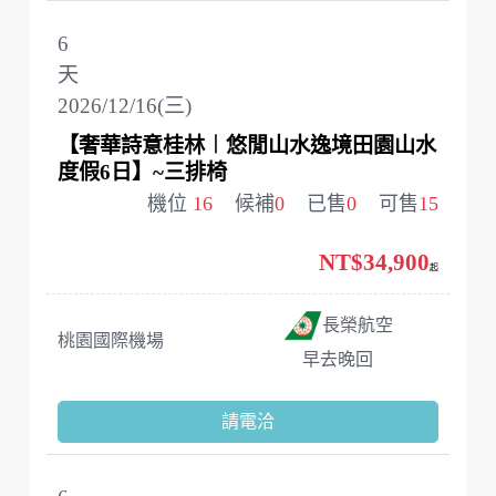
6
天
2026/12/16(三)
【奢華詩意桂林︱悠閒山水逸境田園山水
度假6日】~三排椅
機位
16
候補
0
已售
0
可售
15
NT$34,900
起
長榮航空
桃園國際機場
早去晚回
請電洽