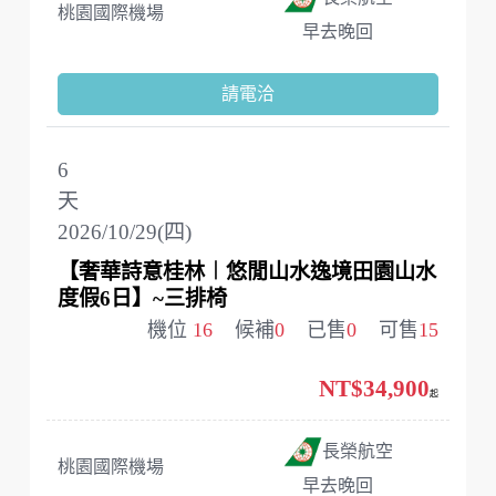
桃園國際機場
早去晚回
請電洽
6
天
2026/10/29(四)
【奢華詩意桂林︱悠閒山水逸境田園山水
度假6日】~三排椅
機位
16
候補
0
已售
0
可售
15
NT$34,900
起
長榮航空
桃園國際機場
早去晚回