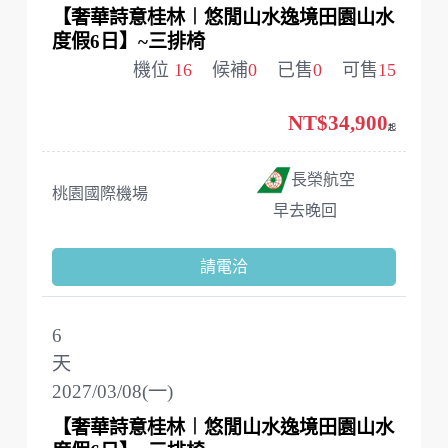
【奢華詩意桂林︱悠閒山水逸境田園山水
度假6日】~三排椅
機位
16
候補
0
已售
0
可售
15
NT$34,900
起
長榮航空
桃園國際機場
早去晚回
請電洽
6
天
2027/03/08(一)
【奢華詩意桂林︱悠閒山水逸境田園山水