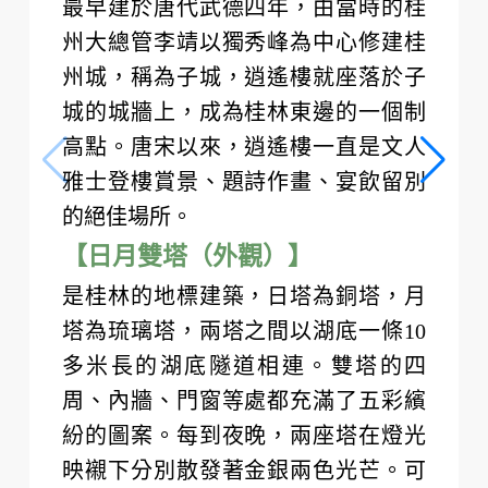
最早建於唐代武德四年，由當時的桂
州大總管李靖以獨秀峰為中心修建桂
州城，稱為子城，逍遙樓就座落於子
城的城牆上，成為桂林東邊的一個制
高點。唐宋以來，逍遙樓一直是文人
雅士登樓賞景、題詩作畫、宴飲留別
的絕佳場所。
【日月雙塔（外觀）】
是桂林的地標建築，日塔為銅塔，月
塔為琉璃塔，兩塔之間以湖底一條10
多米長的湖底隧道相連。雙塔的四
周、內牆、門窗等處都充滿了五彩繽
紛的圖案。每到夜晚，兩座塔在燈光
映襯下分別散發著金銀兩色光芒。可