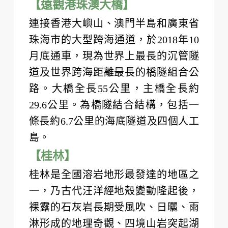
【遠觀港珠澳大橋】
連接香港大嶼山、澳門半島和廣東省
珠海市的大型跨海通道，於2018年10
月底通車，現為世界上最長的沉管隧
道及世界跨海距離最長的橋隧組合公
路。大橋全長55公里，主橋全長約
29.6公里。為橋隧結合結構，包括一
條長約6.7公里的海底隧道及四個人工
島。
【桂林】
桂林是全國溶岩地形最發達的地區之
一，乃古代汪洋經地殼變動隆起後，
裸露的石灰岩長期受風吹、日曬、雨
淋形成的地理奇觀、四境山岩突起湖