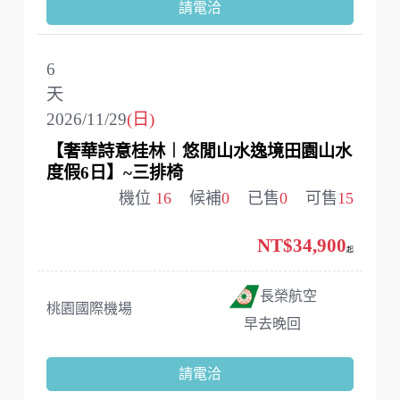
請電洽
6
天
2026/11/29
(日)
【奢華詩意桂林︱悠閒山水逸境田園山水
度假6日】~三排椅
機位
16
候補
0
已售
0
可售
15
NT$34,900
起
長榮航空
桃園國際機場
早去晚回
請電洽