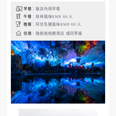
早餐
：飯店內用早餐
午餐
：桂林風味RMB 60/人
晚餐
：阿甘乳豬風味RMB 80/人
住宿
：融創施柏閣酒店 或同等級