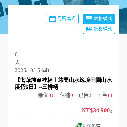
月曆模式
表格模式
價格模式
6
天
2026/10/15(四)
【奢華詩意桂林︱悠閒山水逸境田園山水
度假6日】~三排椅
機位
16
候補
0
已售
2
可售
13
NT$34,900
起
長榮航空