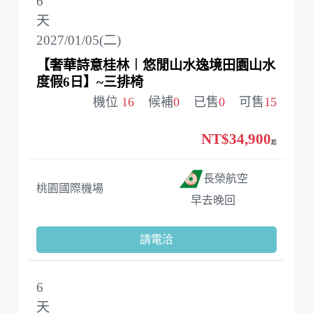
6
天
2027/01/05(二)
【奢華詩意桂林︱悠閒山水逸境田園山水
度假6日】~三排椅
機位
16
候補
0
已售
0
可售
15
NT$34,900
起
長榮航空
桃園國際機場
早去晚回
請電洽
6
天