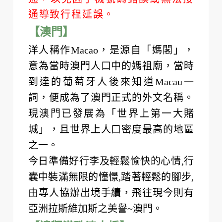
通導致行程延誤。
【澳門】
洋人稱作Macao，是源自「媽閣」，
意為當時澳門人口中的媽祖廟，當時
到達的葡萄牙人後來知道Macau一
詞，便成為了澳門正式的外文名稱。
現澳門已發展為「世界上第一大賭
城」，且世界上人口密度最高的地區
之一。
今日準備好行李及輕鬆愉快的心情,行
囊中裝滿無限的憧憬,踏著輕鬆的腳步,
由專人協辦出境手續，飛往現今則有
亞洲拉斯維加斯之美譽~澳門。