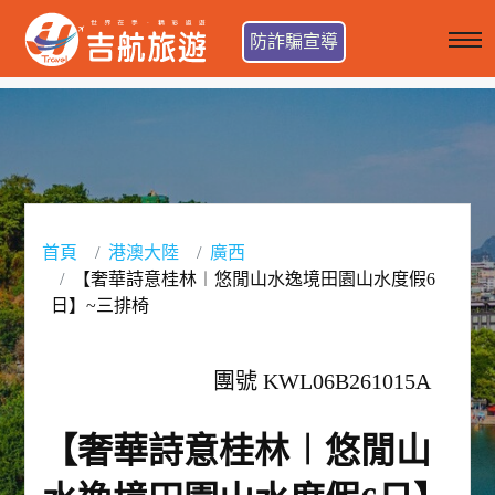
防詐騙宣導
首頁
港澳大陸
廣西
【奢華詩意桂林︱悠閒山水逸境田園山水度假6
日】~三排椅
團號 KWL06B261015A
【奢華詩意桂林︱悠閒山