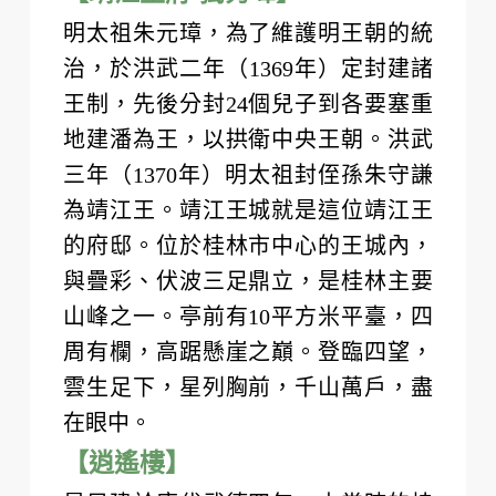
明太祖朱元璋，為了維護明王朝的統
治，於洪武二年（1369年）定封建諸
王制，先後分封24個兒子到各要塞重
地建潘為王，以拱衛中央王朝。洪武
三年（1370年）明太祖封侄孫朱守謙
為靖江王。靖江王城就是這位靖江王
的府邸。位於桂林市中心的王城內，
與疊彩、伏波三足鼎立，是桂林主要
山峰之一。亭前有10平方米平臺，四
周有欄，高踞懸崖之巔。登臨四望，
雲生足下，星列胸前，千山萬戶，盡
在眼中。
【逍遙樓】