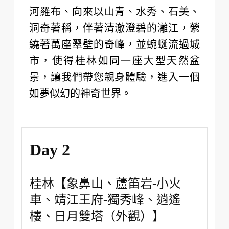
河羅布、向來以山青、水秀、石美、
洞奇著稱，伴著清澈澄碧的灕江，縈
繞著萬座翠壁的奇峰，並蜿蜒流過城
市，使得桂林如同一座大型天然盆
景，讓我們帶您親身體驗，進入一個
如夢似幻的神奇世界。
Day 2
桂林【象鼻山、蘆笛岩-小火
車、靖江王府-獨秀峰、逍遙
樓、日月雙塔（外觀）】