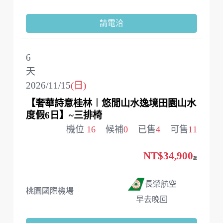
請電洽
6
天
2026/11/15
(日)
【奢華詩意桂林︱悠閒山水逸境田園山水
度假6日】~三排椅
機位
16
候補
0
已售
4
可售
11
NT$34,900
起
長榮航空
桃園國際機場
早去晚回