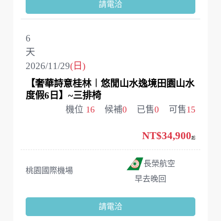
請電洽
6
天
2026/11/29
(日)
【奢華詩意桂林︱悠閒山水逸境田園山水
度假6日】~三排椅
機位
16
候補
0
已售
0
可售
15
NT$34,900
起
長榮航空
桃園國際機場
早去晚回
請電洽