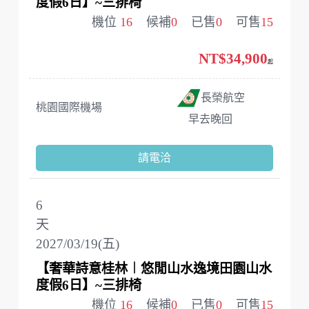
度假6日】~三排椅
機位
16
候補
0
已售
0
可售
15
NT$34,900
起
長榮航空
桃園國際機場
早去晚回
請電洽
6
天
2027/03/19(五)
【奢華詩意桂林︱悠閒山水逸境田園山水
度假6日】~三排椅
機位
16
候補
0
已售
0
可售
15