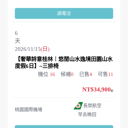
請電洽
6
天
2026/11/15
(日)
【奢華詩意桂林︱悠閒山水逸境田園山水
度假6日】~三排椅
機位
16
候補
0
已售
4
可售
11
NT$34,900
起
長榮航空
桃園國際機場
早去晚回