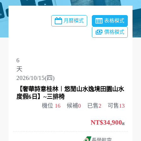
月曆模式
表格模式
價格模式
6
天
2026/10/15(四)
【奢華詩意桂林︱悠閒山水逸境田園山水
度假6日】~三排椅
機位
16
候補
0
已售
2
可售
13
NT$34,900
起
長榮航空