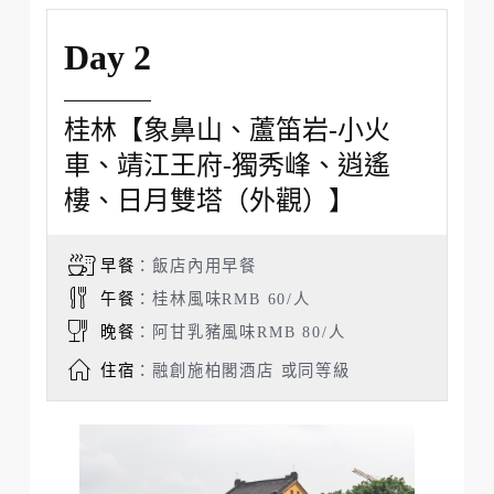
河羅布、向來以山青、水秀、石美、
洞奇著稱，伴著清澈澄碧的灕江，縈
繞著萬座翠壁的奇峰，並蜿蜒流過城
市，使得桂林如同一座大型天然盆
景，讓我們帶您親身體驗，進入一個
如夢似幻的神奇世界。
Day 2
桂林【象鼻山、蘆笛岩-小火
車、靖江王府-獨秀峰、逍遙
樓、日月雙塔（外觀）】