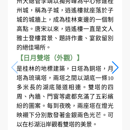
明太祖朱元璋，為了維護明王朝的統
治，於洪武二年（1369年）定封建諸
王制，先後分封24個兒子到各要塞重
地建潘為王，以拱衛中央王朝。洪武
三年（1370年）明太祖封侄孫朱守謙
為靖江王。靖江王城就是這位靖江王
的府邸。位於桂林市中心的王城內，
與疊彩、伏波三足鼎立，是桂林主要
山峰之一。亭前有10平方米平臺，四
周有欄，高踞懸崖之巔。登臨四望，
雲生足下，星列胸前，千山萬戶，盡
在眼中。
【逍遙樓】