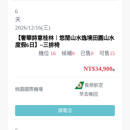
6
天
2026/12/16(三)
【奢華詩意桂林︱悠閒山水逸境田園山水
度假6日】~三排椅
機位
16
候補
0
已售
0
可售
15
NT$34,900
起
長榮航空
桃園國際機場
早去晚回
請電洽