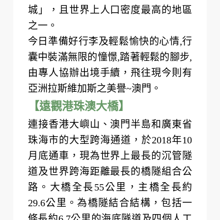
通導致行程延誤。
【澳門】
洋人稱作Macao，是源自「媽閣」，
意為當時澳門人口中的媽祖廟，當時
到達的葡萄牙人後來知道Macau一
詞，便成為了澳門正式的外文名稱。
現澳門已發展為「世界上第一大賭
城」，且世界上人口密度最高的地區
之一。
今日準備好行李及輕鬆愉快的心情,行
囊中裝滿無限的憧憬,踏著輕鬆的腳步,
由專人協辦出境手續，飛往現今則有
亞洲拉斯維加斯之美譽~澳門。