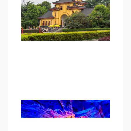
早餐
：飯店內用早餐
午餐
：桂林風味RMB 60/人
晚餐
：阿甘乳豬風味RMB 80/人
住宿
：融創施柏閣酒店 或同等級