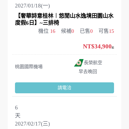
2027/01/18(一)
【奢華詩意桂林︱悠閒山水逸境田園山水
度假6日】~三排椅
機位
16
候補
0
已售
0
可售
15
NT$34,900
起
長榮航空
桃園國際機場
早去晚回
請電洽
6
天
2027/02/17(三)