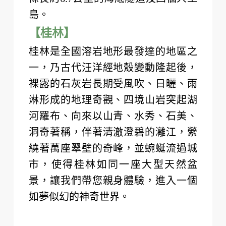
【遠觀港珠澳大橋】
連接香港大嶼山、澳門半島和廣東省
珠海市的大型跨海通道，於2018年10
月底通車，現為世界上最長的沉管隧
道及世界跨海距離最長的橋隧組合公
路。大橋全長55公里，主橋全長約
29.6公里。為橋隧結合結構，包括一
條長約6.7公里的海底隧道及四個人工
島。
【桂林】
桂林是全國溶岩地形最發達的地區之
一，乃古代汪洋經地殼變動隆起後，
裸露的石灰岩長期受風吹、日曬、雨
淋形成的地理奇觀、四境山岩突起湖