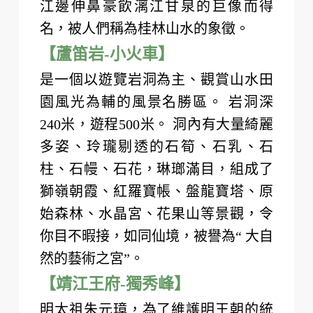
【象鼻山】
原名漓山，位於廣西區桂林市內桃花