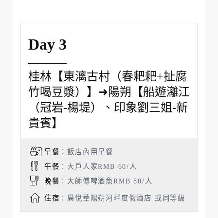
最早建於唐代武德四年，由當時的桂
州大總管李靖以獨秀峰為中心修建桂
州城，稱為子城，逍遙樓就座落於子
城的城牆上，成為桂林東邊的一個制
高點。唐宋以來，逍遙樓一直是文人
雅士登樓賞景、題詩作畫、宴飲留別
的絕佳場所。
【日月雙塔（外觀）】
是桂林的地標建築，日塔為銅塔，月
塔為琉璃塔，兩塔之間以湖底一條10
多米長的湖底隧道相連。雙塔的四
周、內牆、門窗等處都充滿了五彩繽
紛的圖案。每到夜晚，兩座塔在燈光
映襯下分別散發著金銀兩色光芒。可