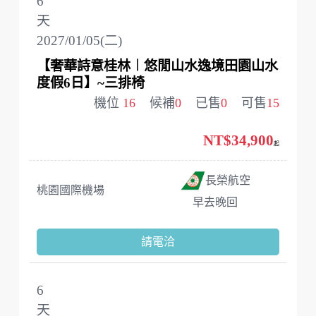
6
天
2027/01/05(二)
【奢華詩意桂林︱悠閒山水逸境田園山水
度假6日】~三排椅
機位
16
候補
0
已售
0
可售
15
NT$34,900
起
長榮航空
桃園國際機場
早去晚回
請電洽
6
天