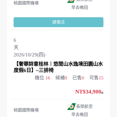
桃園國際機場
早去晚回
請電洽
6
天
2026/10/29(四)
【奢華詩意桂林︱悠閒山水逸境田園山水
度假6日】~三排椅
機位
16
候補
0
已售
0
可售
15
NT$34,900
起
長榮航空
桃園國際機場
早去晚回