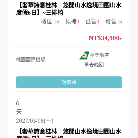
【奢華詩意桂林︱悠閒山水逸境田園山水
度假6日】~三排椅
機位
16
候補
0
已售
0
可售
15
NT$34,900
起
長榮航空
桃園國際機場
早去晚回
請電洽
6
天
2027/03/08(一)
【奢華詩意桂林︱悠閒山水逸境田園山水