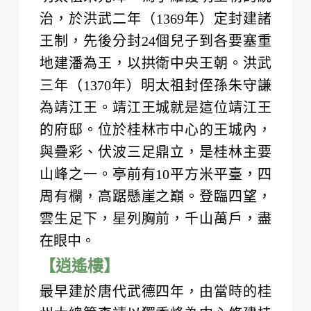
江與漓江匯流處，山因酷似一隻站在
江邊伸鼻豪飲漓江甘泉的巨像而得
名，被人們稱為桂林山水的象徵。
【蘆笛岩-小火車】
是一個以遊覽岩洞為主、觀賞山水田
園風光為輔的風景名勝區。 岩洞深
240米，遊程500米。 洞內有大量綺麗
多姿、玲瓏剔透的石筍、石乳、石
柱、石幔、石花，琳瑯滿目，組成了
獅嶺朝霞、紅羅寶帳、盤龍寶塔、原
始森林、水晶宮、花果山等景觀，令
你目不暇接，如同仙境，被譽為“ 大自
然的藝術之宮”。
【靖江王府-獨秀峰】