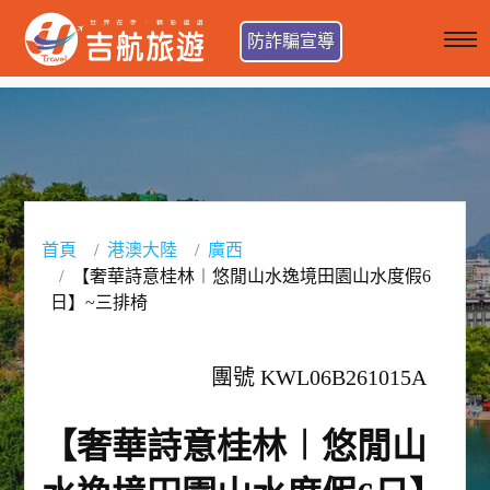
防詐騙宣導
首頁
港澳大陸
廣西
【奢華詩意桂林︱悠閒山水逸境田園山水度假6
日】~三排椅
團號 KWL06B261015A
【奢華詩意桂林︱悠閒山