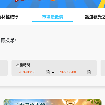
山林輕旅行
市場最低價
鐵道觀光
再搜尋!
出發時間