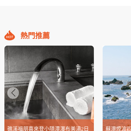
熱門推薦
礁溪福朋喜來登小隱潭瀑布美湯2日
蘇澳煙波