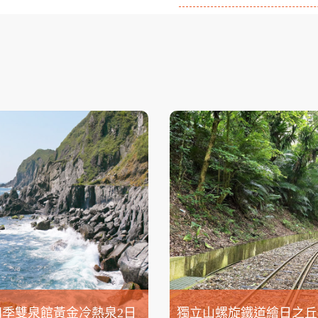
四季雙泉館黃金冷熱泉2日
獨立山螺旋鐵道繪日之丘