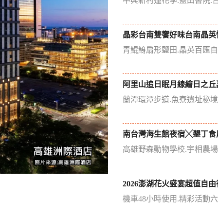
中興新村蓮花季.藍田書院.
晶彩台南雙饗好味台南晶英
青鯤鯓扇形鹽田.晶英百匯
阿里山追日眠月線繪日之丘
蘭潭環潭步道.魚寮遺址秘
南台灣海生館夜宿╳墾丁食
高雄野森動物學校.宇相農
2026澎湖花火盛宴超值自由
機車48小時使用.精彩活動