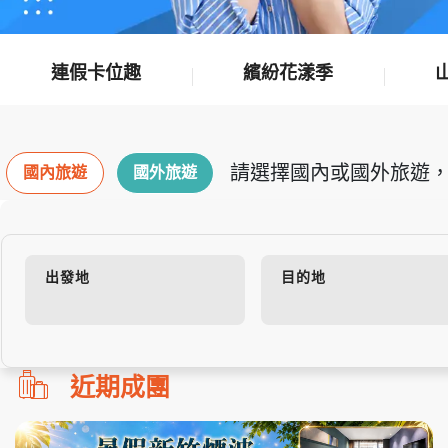
連假卡位趣
繽紛花漾季
請選擇國內或國外旅遊，
國內旅遊
國外旅遊
出發地
目的地
勿
近期成團
刪!!
搜