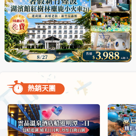
尋
bar
使
用
熱銷天團