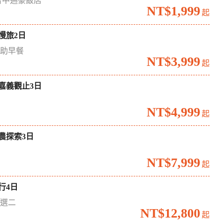
台中通豪飯店
NT$1,999
起
慢旅2日
自助早餐
NT$3,999
起
嘉義觀止3日
境
NT$4,999
起
農探索3日
場
NT$7,999
起
行4日
六選二
NT$12,800
起