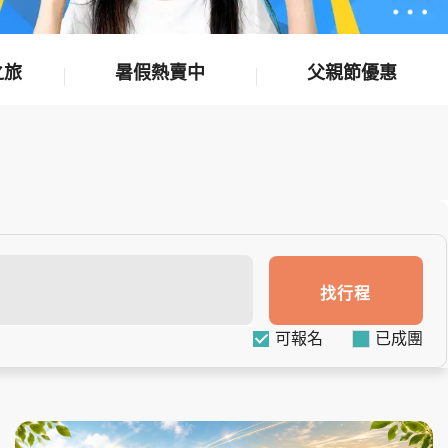
之旅
暑假熱賣中
父親節優惠
找行程
可報名