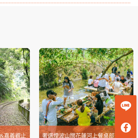
&嘉義觀止
奢選煙波山闊花蓮河上餐桌部落生