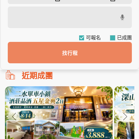
可報名
找行程
勿
近期成團
刪!!
搜
尋
bar
使
用