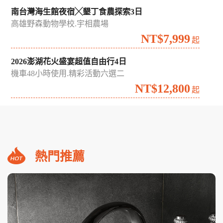
南台灣海生館夜宿╳墾丁食農探索3日
高雄野森動物學校.宇相農場
NT$7,999
起
2026澎湖花火盛宴超值自由行4日
機車48小時使用.精彩活動六選二
NT$12,800
起
熱門推薦