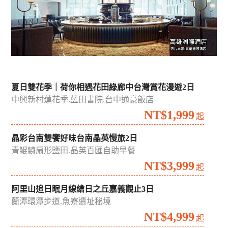
夏日雙花季｜荷你相遇花田綠廊中台灣賞花漫遊2日
中興新村蓮花季.藍田書院.台中通豪飯店
NT$1,999
起
晶彩台南雙饗好味台南晶英慢旅2日
青鯤鯓扇形鹽田.晶英百匯自助早餐
NT$3,999
起
阿里山追日眠月線繪日之丘嘉義觀止3日
蘭潭環潭步道.魚寮遺址秘境
NT$4,999
起