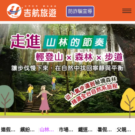
防詐騙宣導
連假卡位趣
繽紛花漾季
山林輕旅行
市場最低價
鐵道觀光之旅
暑假熱賣中
父親節優惠