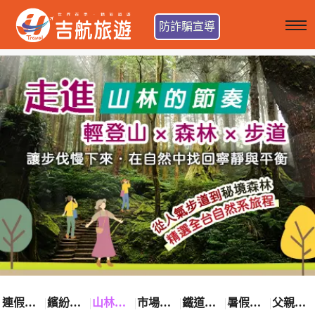
防詐騙宣導
連假卡位趣
繽紛花漾季
山林輕旅行
市場最低價
鐵道觀光之旅
暑假熱賣中
父親節優惠