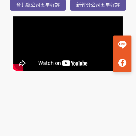
登
小
隱
潭
瀑
布
美
湯
2
日
台北總公司五星好評
新竹分公司五星好評