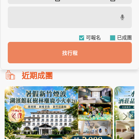
可報名
找行程
勿
近期成團
刪!!
搜
尋
bar
使
用