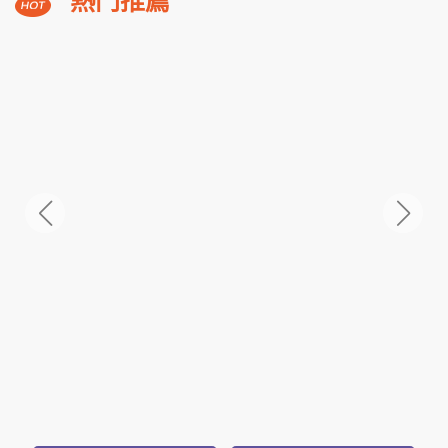
南台灣海生館夜宿╳墾丁食農探索3日
高雄野森動物學校.宇相農場
NT$7,999
起
2026澎湖花火盛宴超值自由行4日
機車48小時使用.精彩活動六選二
NT$12,800
起
礁
熱門推薦
溪
福
朋
3,588
NT$
喜
起
來