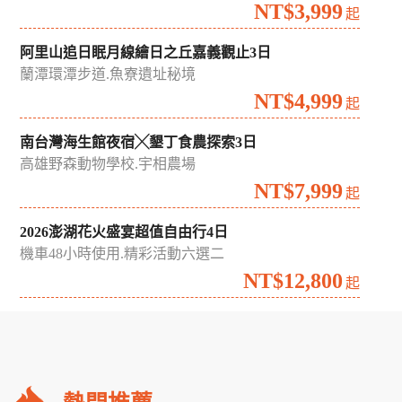
夏日雙花季｜荷你相遇花田綠廊中台灣賞花漫遊2日
中興新村蓮花季.藍田書院.台中通豪飯店
NT$1,999
起
晶彩台南雙饗好味台南晶英慢旅2日
青鯤鯓扇形鹽田.晶英百匯自助早餐
NT$3,999
起
阿里山追日眠月線繪日之丘嘉義觀止3日
蘭潭環潭步道.魚寮遺址秘境
NT$4,999
起