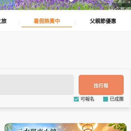
之旅
暑假熱賣中
父親節優惠
找行程
可報名