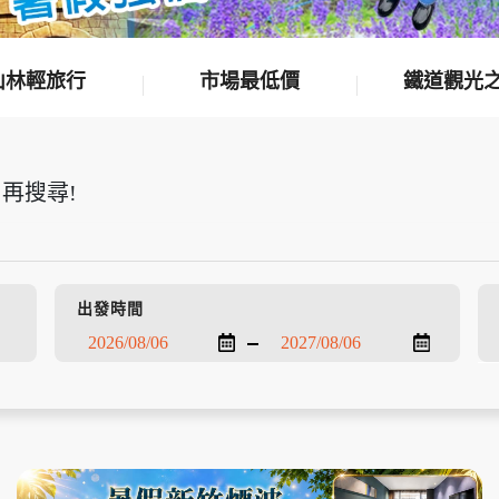
山林輕旅行
市場最低價
鐵道觀光
再搜尋!
出發時間