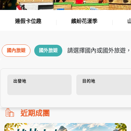
連假卡位趣
繽紛花漾季
請選擇國內或國外旅遊，
國內旅遊
國外旅遊
出發地
目的地
勿
近期成團
刪!!
搜