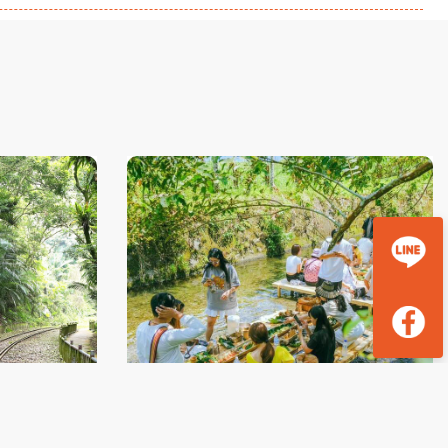
&嘉義觀止
奢選煙波山闊花蓮河上餐桌部落生