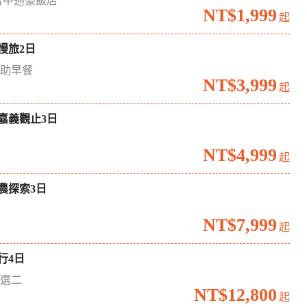
台中通豪飯店
NT$1,999
起
慢旅2日
自助早餐
NT$3,999
起
嘉義觀止3日
境
NT$4,999
起
農探索3日
場
NT$7,999
起
行4日
六選二
NT$12,800
起