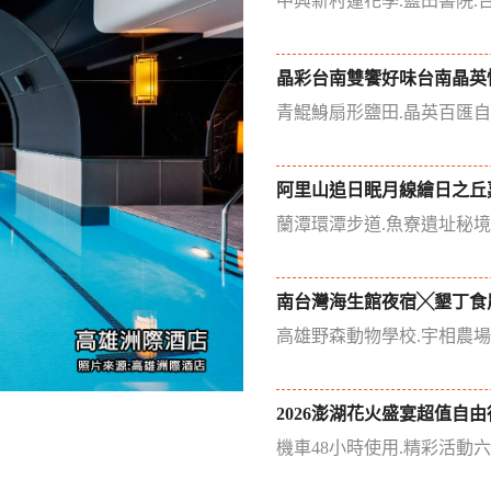
中興新村蓮花季.藍田書院.
晶彩台南雙饗好味台南晶英
青鯤鯓扇形鹽田.晶英百匯
阿里山追日眠月線繪日之丘
蘭潭環潭步道.魚寮遺址秘
南台灣海生館夜宿╳墾丁食
高雄野森動物學校.宇相農
2026澎湖花火盛宴超值自由
機車48小時使用.精彩活動