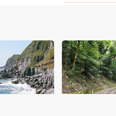
四季雙泉館黃金冷熱泉2日
獨立山螺旋鐵道繪日之丘