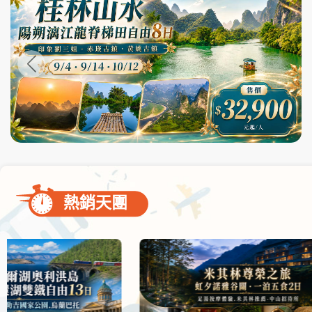
尋
bar
使
用
熱銷天團