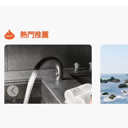
熱門推薦
礁溪福朋喜來登小隱潭瀑布美湯2日
蘇澳煙波