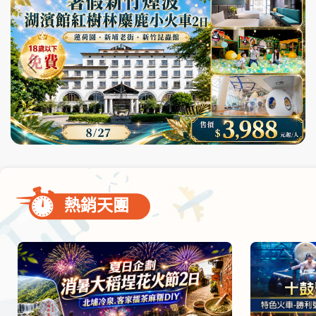
尋
bar
使
用
熱銷天團