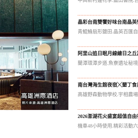
中興新村蓮花季.藍田書院.
晶彩台南雙饗好味台南晶英
青鯤鯓扇形鹽田.晶英百匯
阿里山追日眠月線繪日之丘
蘭潭環潭步道.魚寮遺址秘
南台灣海生館夜宿╳墾丁食
高雄野森動物學校.宇相農
2026澎湖花火盛宴超值自由
機車48小時使用.精彩活動