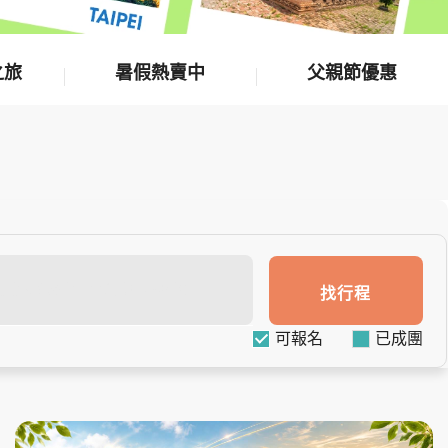
之旅
暑假熱賣中
父親節優惠
找行程
可報名