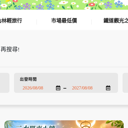
山林輕旅行
市場最低價
鐵道觀光
再搜尋!
出發時間