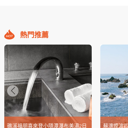
熱門推薦
礁溪福朋喜來登小隱潭瀑布美湯2日
蘇澳煙波