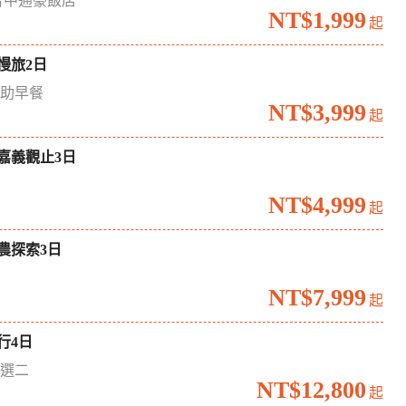
台中通豪飯店
NT$1,999
起
慢旅2日
自助早餐
NT$3,999
起
嘉義觀止3日
境
NT$4,999
起
農探索3日
場
NT$7,999
起
行4日
六選二
NT$12,800
起