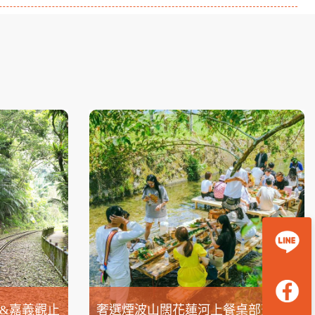
&嘉義觀止
奢選煙波山闊花蓮河上餐桌部落生