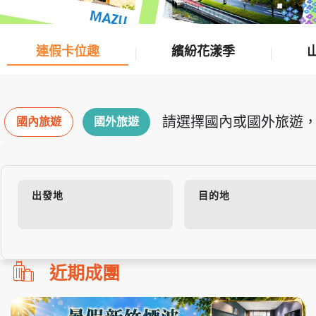
連假卡位趣
繽紛花漾季
請選擇國內或國外旅遊，
國內旅遊
國外旅遊
出發地
目的地
勿
近期成團
刪!!
搜