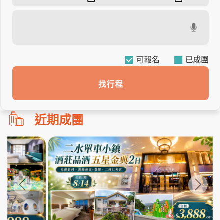
可報名
找行程
勿
近期成團
刪!!
搜
尋
bar
使
用