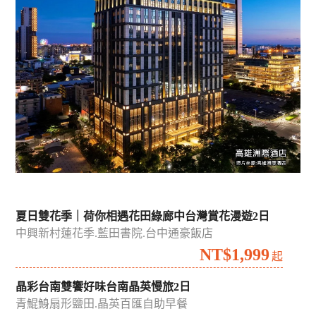
夏日雙花季｜荷你相遇花田綠廊中台灣賞花漫遊2日
中興新村蓮花季.藍田書院.台中通豪飯店
NT$1,999
起
晶彩台南雙饗好味台南晶英慢旅2日
青鯤鯓扇形鹽田.晶英百匯自助早餐