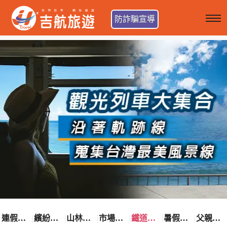
防詐騙宣導
連假卡位趣
繽紛花漾季
山林輕旅行
市場最低價
鐵道觀光之旅
暑假熱賣中
父親節優惠