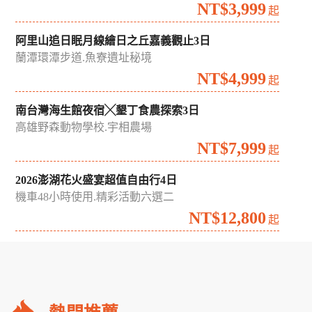
NT$3,999
起
阿里山追日眠月線繪日之丘嘉義觀止3日
蘭潭環潭步道.魚寮遺址秘境
NT$4,999
起
南台灣海生館夜宿╳墾丁食農探索3日
高雄野森動物學校.宇相農場
NT$7,999
起
2026澎湖花火盛宴超值自由行4日
機車48小時使用.精彩活動六選二
NT$12,800
起
礁