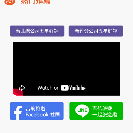
熱門推薦
溪
福
朋
3,588
NT$
喜
起
台北總公司五星好評
新竹分公司五星好評
來
登
小
隱
潭
瀑
布
美
湯
2
日