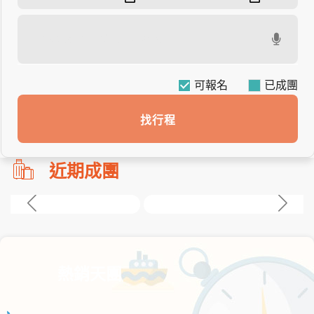
可報名
找行程
勿
近期成團
刪!!
搜
尋
bar
使
用
熱銷天團