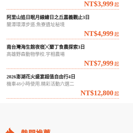
NT$3,999
起
阿里山追日眠月線繪日之丘嘉義觀止3日
蘭潭環潭步道.魚寮遺址秘境
NT$4,999
起
南台灣海生館夜宿╳墾丁食農探索3日
高雄野森動物學校.宇相農場
NT$7,999
起
2026澎湖花火盛宴超值自由行4日
機車48小時使用.精彩活動六選二
NT$12,800
起
礁