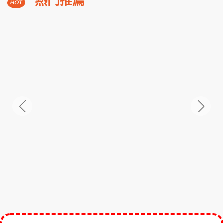
熱門推薦
溪
福
朋
3,588
NT$
喜
起
來
登
小
隱
潭
瀑
布
美
湯
2
日