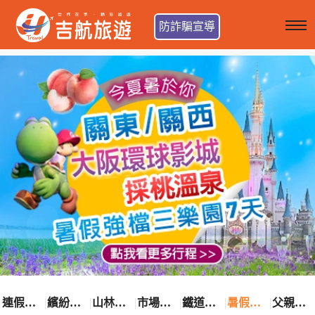
防詐騙宣導
連假卡位趣
繽紛花漾季
山林輕旅行
市場最低價
鐵道觀光之旅
暑假熱賣中
父親節優惠