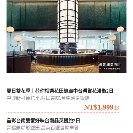
夏日雙花季｜荷你相遇花田綠廊中台灣賞花漫遊2日
中興新村蓮花季.藍田書院.台中通豪飯店
NT$1,999
起
晶彩台南雙饗好味台南晶英慢旅2日
青鯤鯓扇形鹽田.晶英百匯自助早餐