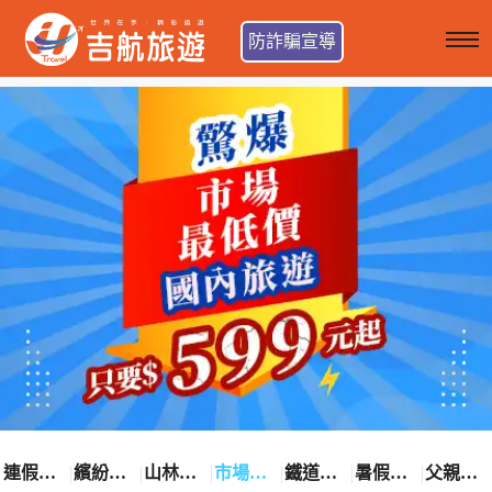
防詐騙宣導
連假卡位趣
繽紛花漾季
山林輕旅行
市場最低價
鐵道觀光之旅
暑假熱賣中
父親節優惠