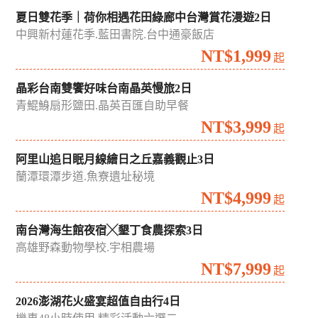
夏日雙花季｜荷你相遇花田綠廊中台灣賞花漫遊2日
中興新村蓮花季.藍田書院.台中通豪飯店
NT$1,999
起
晶彩台南雙饗好味台南晶英慢旅2日
青鯤鯓扇形鹽田.晶英百匯自助早餐
NT$3,999
起
阿里山追日眠月線繪日之丘嘉義觀止3日
蘭潭環潭步道.魚寮遺址秘境
NT$4,999
起
南台灣海生館夜宿╳墾丁食農探索3日
高雄野森動物學校.宇相農場
NT$7,999
起
2026澎湖花火盛宴超值自由行4日