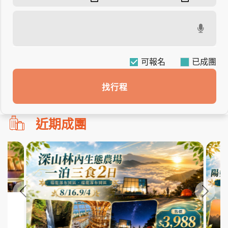
可報名
找行程
勿
近期成團
刪!!
搜
尋
bar
使
用