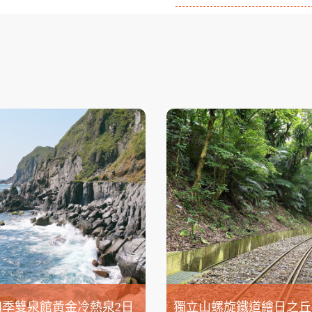
四季雙泉館黃金冷熱泉2日
獨立山螺旋鐵道繪日之丘