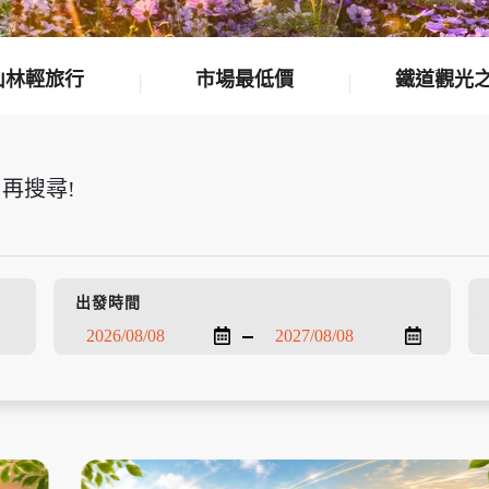
山林輕旅行
市場最低價
鐵道觀光
再搜尋!
出發時間