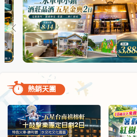
尋
bar
使
用
熱銷天團