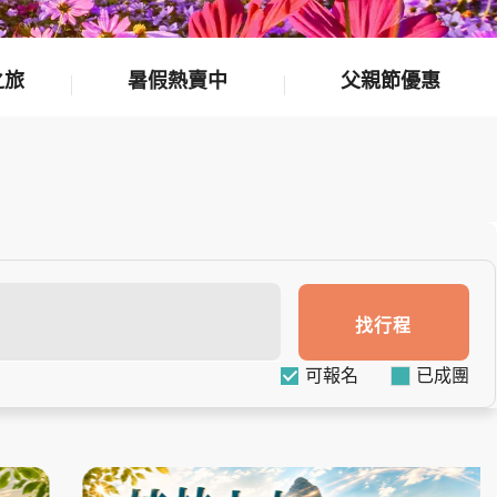
之旅
暑假熱賣中
父親節優惠
找行程
可報名