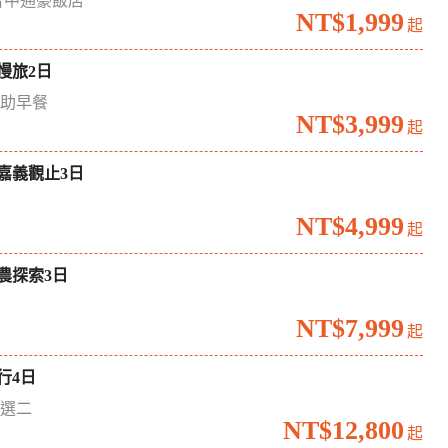
台中通豪飯店
NT$1,999
起
慢旅2日
自助早餐
NT$3,999
起
嘉義觀止3日
境
NT$4,999
起
農探索3日
場
NT$7,999
起
行4日
六選二
NT$12,800
起