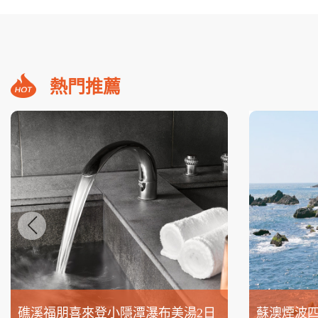
熱門推薦
礁溪福朋喜來登小隱潭瀑布美湯2日
蘇澳煙波