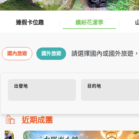
連假卡位趣
繽紛花漾季
請選擇國內或國外旅遊，
國內旅遊
國外旅遊
出發地
目的地
勿
近期成團
刪!!
搜