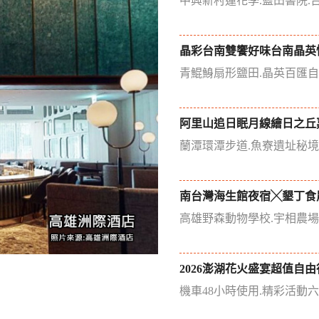
中興新村蓮花季.藍田書院.
晶彩台南雙饗好味台南晶英
青鯤鯓扇形鹽田.晶英百匯
阿里山追日眠月線繪日之丘
蘭潭環潭步道.魚寮遺址秘
南台灣海生館夜宿╳墾丁食
高雄野森動物學校.宇相農
2026澎湖花火盛宴超值自由
機車48小時使用.精彩活動