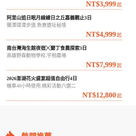
夏日雙花季｜荷你相遇花田綠廊中台灣賞花漫遊2日
中興新村蓮花季.藍田書院.台中通豪飯店
NT$1,999
起
晶彩台南雙饗好味台南晶英慢旅2日
青鯤鯓扇形鹽田.晶英百匯自助早餐
NT$3,999
起
阿里山追日眠月線繪日之丘嘉義觀止3日
蘭潭環潭步道.魚寮遺址秘境
NT$4,999
起
南台灣海生館夜宿╳墾丁食農探索3日
高雄野森動物學校.宇相農場
NT$7,999
起
2026澎湖花火盛宴超值自由行4日