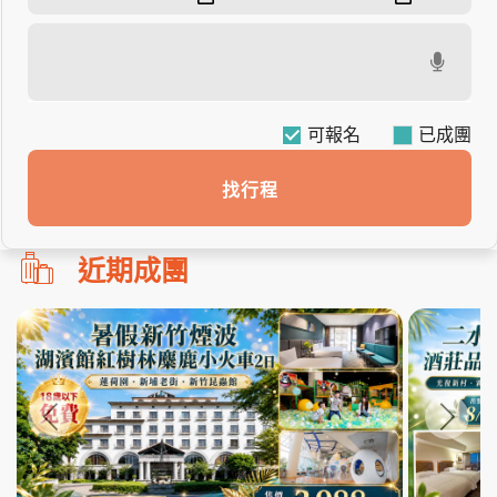
可報名
找行程
勿
近期成團
刪!!
搜
尋
bar
使
用