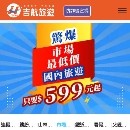
防詐騙宣導
連假卡位趣
繽紛花漾季
山林輕旅行
市場最低價
鐵道觀光之旅
暑假熱賣中
父親節優惠