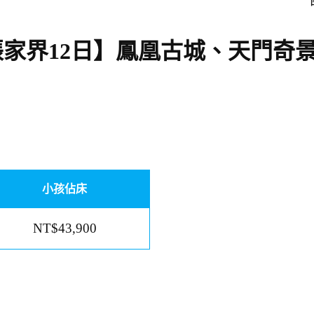
家界12日】鳳凰古城、天門奇
小孩佔床
NT$43,900