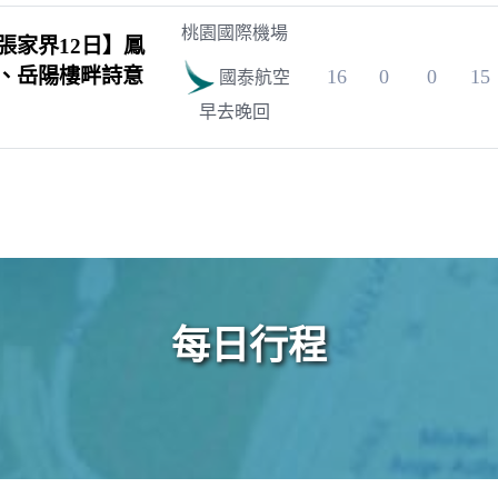
桃園國際機場
張家界12日】鳳
、岳陽樓畔詩意
16
0
0
15
國泰航空
早去晚回
每日行程