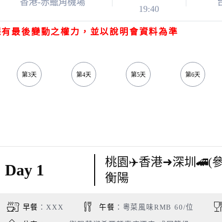
香港-赤鱲角機場
19:40
保有最後變動之權力，並以說明會資料為準
第3天
第4天
第5天
第6天
桃園✈️香港➜深圳🚄(參考車
Day 1
衡陽
早餐
：XXX
午餐
：粵菜風味RMB 60/位