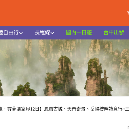
陸自由行
長程線
國內一日遊
台中出發
境．尋夢張家界12日】鳳凰古城、天門奇景、岳陽樓畔詩意行~