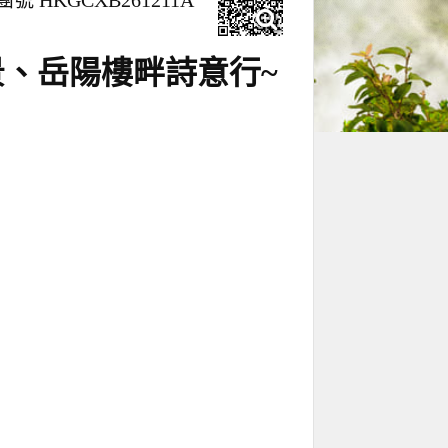
團號 HKGCXB261211A
景、岳陽樓畔詩意行~