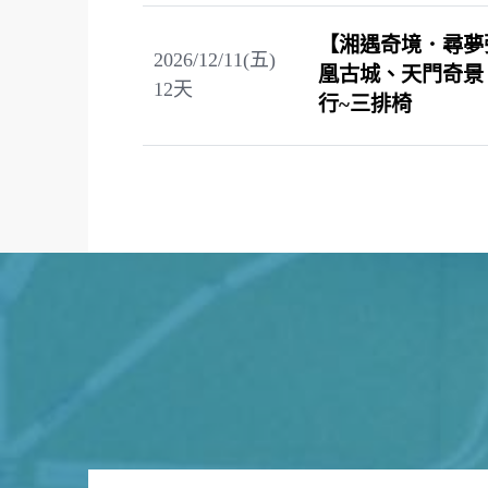
【湘遇奇境．尋夢
2026/12/11(五)
凰古城、天門奇景
12
天
行~三排椅