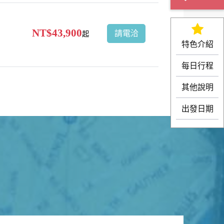
NT$43,900
請電洽
起
特色介紹
每日行程
其他說明
出發日期