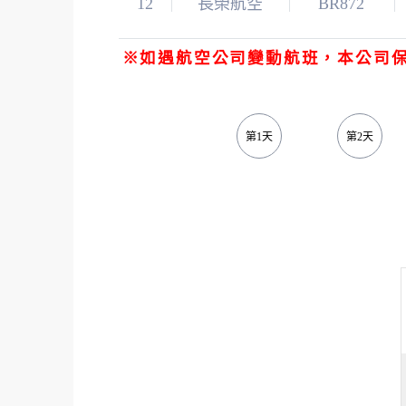
12
長榮航空
BR872
※如遇航空公司變動航班，本公司
第1天
第2天