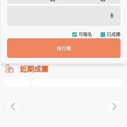
可報名
找行程
勿
近期成團
刪!!
搜
尋
bar
使
用