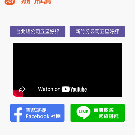
熱門推薦
溪
福
朋
3,588
NT$
喜
起
台北總公司五星好評
新竹分公司五星好評
來
登
小
隱
潭
瀑
布
美
湯
2
日