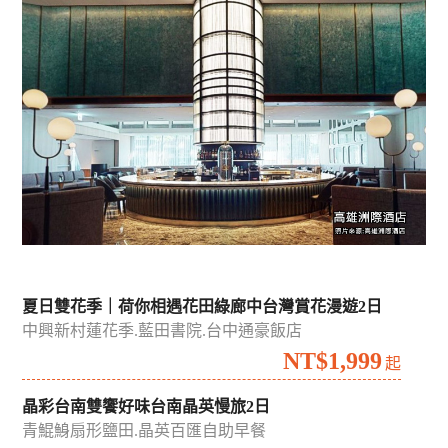
夏日雙花季｜荷你相遇花田綠廊中台灣賞花漫遊2日
中興新村蓮花季.藍田書院.台中通豪飯店
NT$1,999
起
晶彩台南雙饗好味台南晶英慢旅2日
青鯤鯓扇形鹽田.晶英百匯自助早餐