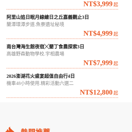
NT$3,999
起
阿里山追日眠月線繪日之丘嘉義觀止3日
蘭潭環潭步道.魚寮遺址秘境
NT$4,999
起
南台灣海生館夜宿╳墾丁食農探索3日
高雄野森動物學校.宇相農場
NT$7,999
起
2026澎湖花火盛宴超值自由行4日
機車48小時使用.精彩活動六選二
NT$12,800
起
礁