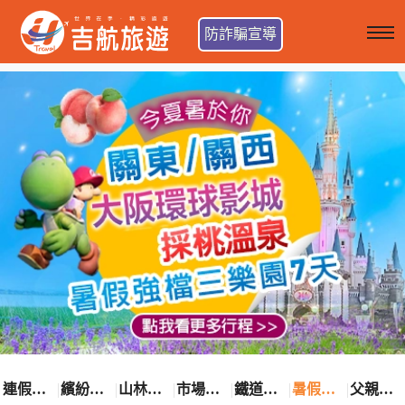
防詐騙宣導
連假卡位趣
繽紛花漾季
山林輕旅行
市場最低價
鐵道觀光之旅
暑假熱賣中
父親節優惠