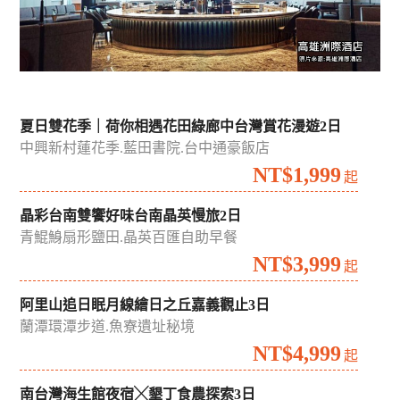
夏日雙花季｜荷你相遇花田綠廊中台灣賞花漫遊2日
中興新村蓮花季.藍田書院.台中通豪飯店
NT$1,999
起
晶彩台南雙饗好味台南晶英慢旅2日
青鯤鯓扇形鹽田.晶英百匯自助早餐
NT$3,999
起
阿里山追日眠月線繪日之丘嘉義觀止3日
蘭潭環潭步道.魚寮遺址秘境
NT$4,999
起
南台灣海生館夜宿╳墾丁食農探索3日