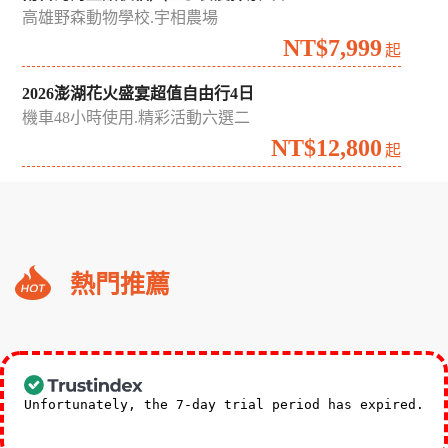
高雄野森動物學校.宇相農場
NT$7,999
起
2026澎湖花火盛宴超值自由行4日
機車48小時使用.精彩活動六選二
NT$12,800
起
礁
熱門推薦
溪
福
朋
3,588
NT$
喜
起
來
Unfortunately, the 7-day trial period has expired.
登
Check our subscription plans! >>
小