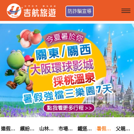
防詐騙宣導
連假卡位趣
繽紛花漾季
山林輕旅行
市場最低價
鐵道觀光之旅
暑假熱賣中
父親節優惠