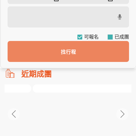
可報名
找行程
勿
近期成團
刪!!
搜
尋
bar
使
用