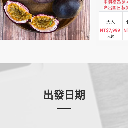
本價格為參
際出團日核
大人
NT$7,999
N
元起
出發日期