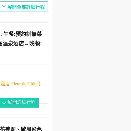
expand_more
展開全部詳細行程
院→午餐:預約制無菜
品溫泉酒店→晚餐:
 Fleur de Chine】
expand_more
展開詳細行程
唯一花神廟、歐風彩色