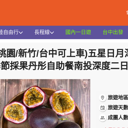
陸自由行
長程線
國內一日遊
台中出發
(台北/桃園/新竹/台中可上車)五星日月潭雲品一泊四食季節採
投
/桃園/新竹/台中可上車)五星日
季節採果丹彤自助餐南投深度二
旅遊地
room
旅遊天
event
成團人
people