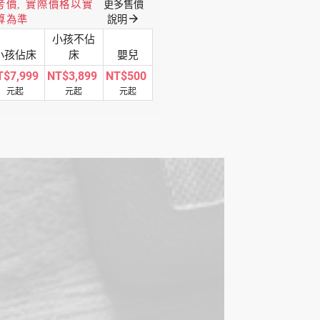
考價, 實際價格以實
更多售價
arrow_forward
算為準
說明
小孩不佔
小孩佔床
床
嬰兒
T$7,999
NT$3,899
NT$500
元起
元起
元起