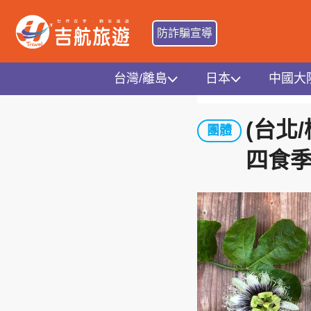
防詐騙宣導
台灣/離島
日本
中國大
首頁
台灣地區
中彰
(台北
團體
四食