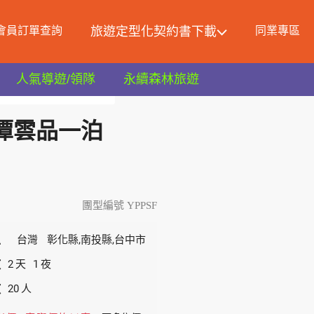
會員訂單查詢
旅遊定型化契約書下載
同業專區
人氣導遊/領隊
永續森林旅遊
果丹彤自助餐南投深度二日
月潭雲品一泊
日
團型編號 YPPSF
區
台灣
彰化縣,南投縣,台中市
數
2
1
天
夜
數
20
人