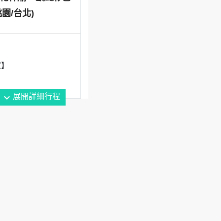
園/台北)
家】
expand_more
展開詳細行程