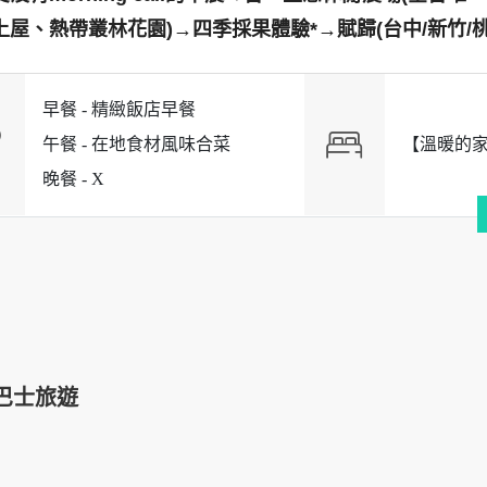
上屋、熱帶叢林花園)→四季採果體驗*→賦歸(台中/新竹/桃
早餐 -
精緻飯店早餐
午餐 -
在地食材風味合菜
【溫暖的
晚餐 -
X
巴士旅遊