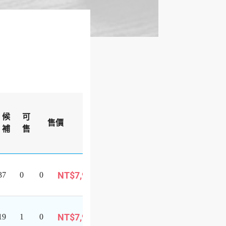
出
候
可
團
售價
備註
補
售
狀
態
已成團
候
NT$7,999
37
0
0
補
巴士旅遊
已成團
候
NT$7,999
19
1
0
補