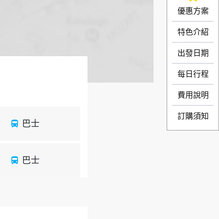
優惠方案
特色介紹
出發日期
每日行程
費用說明
訂購須知
巴士
directions_bus
巴士
directions_bus