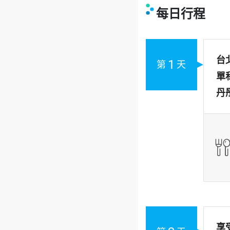
每日行程
台
1
第
天
單
丹
享