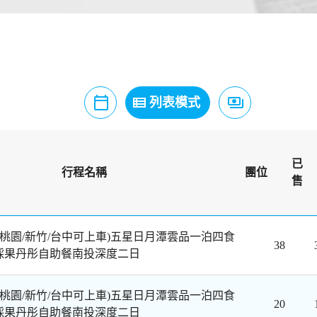
calendar_today
view_list
payments
月曆模式
列表模式
價格模式
已
行程名稱
團位
售
/桃園/新竹/台中可上車)五星日月潭雲品一泊四食
38
採果丹彤自助餐南投深度二日
/桃園/新竹/台中可上車)五星日月潭雲品一泊四食
20
採果丹彤自助餐南投深度二日