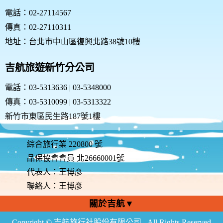
電話：02-27114567
傳真：02-27110311
地址：台北市中山區復興北路38號10樓
吉航旅遊新竹分公司
電話：03-5313636 | 03-5348000
傳真：03-5310099 | 03-5313322
新竹市東區民生路187號1樓
綜合旅行業 220800 號
品保協會會員 北26660001號
代表人：王博彥
聯絡人：王博彥
關於吉航▼
Copyright © 吉航旅行社股份有限公司 . All Rights Reserved