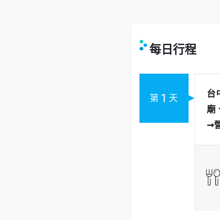
每日行程
台
1
第
天
廟
➞