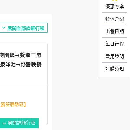
優惠方案
特色介紹
expand_more
展開全部詳細行程
出發日期
每日行程
博物園區➞雙溪三忠
費用說明
泉泳池➞野營晚餐
訂購須知
爺露營體驗區】
expand_more
展開詳細行程