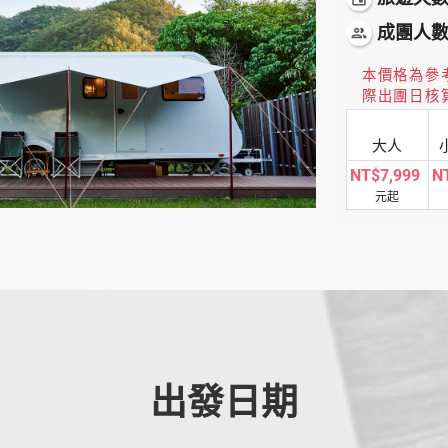
成團人
people
本價格為參
際出團日核
大人
NT$7,999
N
元起
出發日期