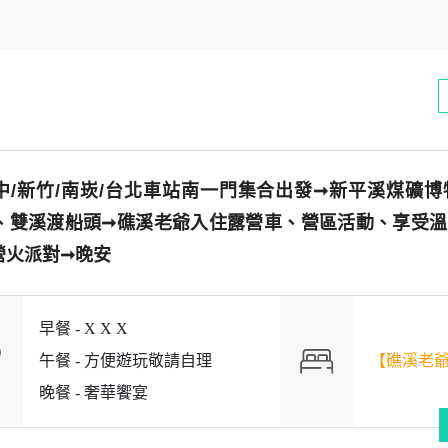
中/新竹/南崁/台北車站南一門集合出發➞新平溪煤礦
、雙溪渡船頭➞礁溪老爺入住露營車、營區活動、享受溫
營火派對➞晚安
早餐 -
X X X
午餐 -
方便遊玩敬請自理
【礁溪老
晚餐 -
奢華饗宴