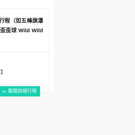
行行程（如五峰旗瀑
 Wild Wild
家】
expand_more
展開詳細行程