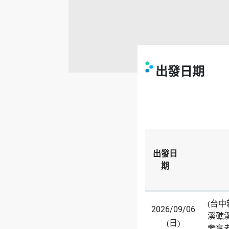
出發日期
出發日
期
(台
2026/09/06
溪礁
(日)
奢享