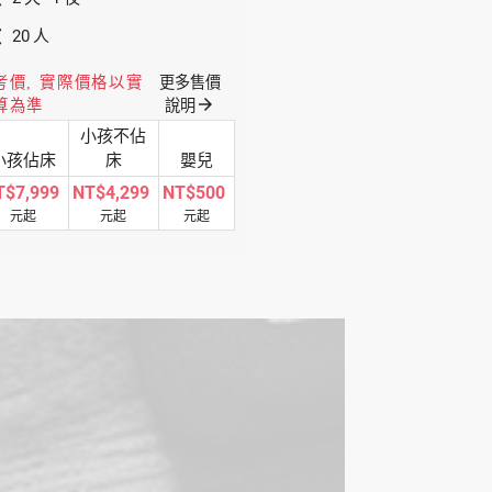
數
20
人
考價, 實際價格以實
更多售價
arrow_forward
算為準
說明
小孩不佔
小孩佔床
床
嬰兒
T$7,999
NT$4,299
NT$500
元起
元起
元起