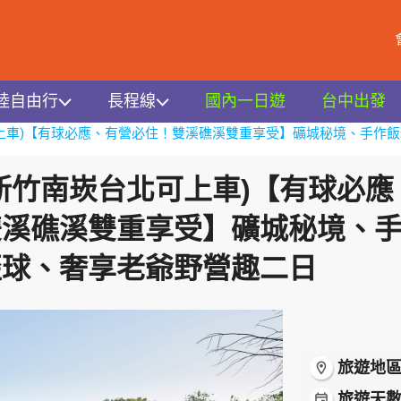
陸自由行
長程線
國內一日遊
台中出發
基宜
上車)【有球必應、有營必住！雙溪礁溪雙重享受】礦城秘境、手作
新竹南崁台北可上車)【有球必應
雙溪礁溪雙重享受】礦城秘境、
歪球、奢享老爺野營趣二日
旅遊地
room
旅遊天
event