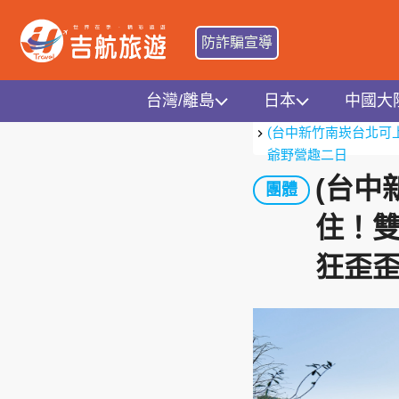
防詐騙宣導
台灣/離島
日本
中國大
首頁
台灣地區
北北
(台中新竹南崁台北可
爺野營趣二日
(台中
團體
住！
狂歪