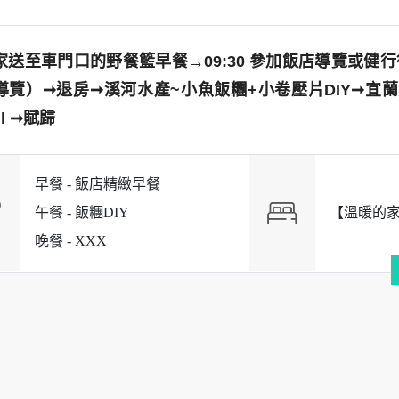
家送至車門口的野餐籃早餐→09:30 參加飯店導覽或健
導覽）➞退房➞溪河水產~小魚飯糰+小卷壓片DIY➞宜蘭歪歪球
ll ➞賦歸
早餐 -
飯店精緻早餐
午餐 -
飯糰DIY
【溫暖的
晚餐 -
XXX