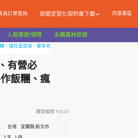
會員訂單查詢
旅遊定型化契約書下載
同業專區
人氣導遊/領隊
永續森林旅遊
飯糰、瘋狂歪歪球、奢享老
、有營必
手作飯糰、瘋
團型編號 YILLY
區
台灣
宜蘭縣,新北市
數
2
1
天
夜