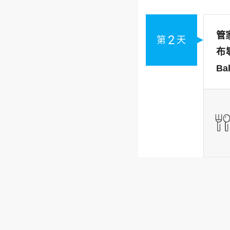
管
2
第
天
布
Ba