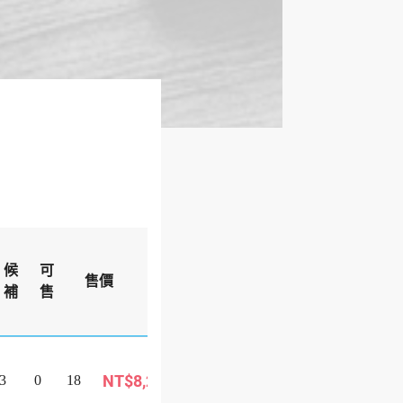
出
候
可
團
售價
備註
補
售
狀
態
可
NT$8,299
3
0
18
報
巴士旅遊
名