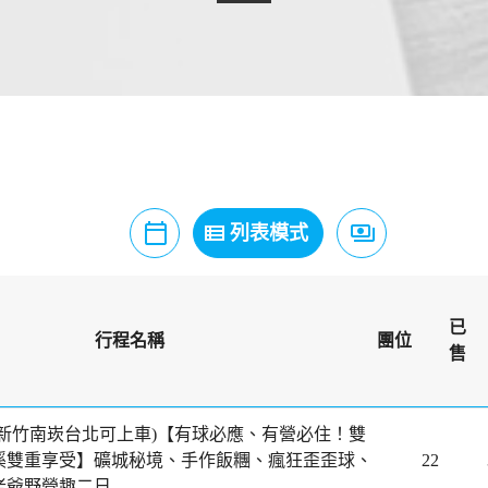
calendar_today
view_list
payments
月曆模式
列表模式
價格模式
已
行程名稱
團位
售
中新竹南崁台北可上車)【有球必應、有營必住！雙
溪雙重享受】礦城秘境、手作飯糰、瘋狂歪歪球、
22
老爺野營趣二日