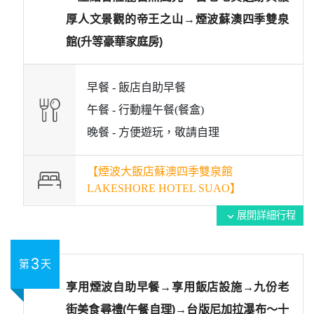
厚人文景觀的帝王之山→煙波蘇澳四季雙泉
館(升等豪華家庭房)
早餐 -
飯店自助早餐
午餐 -
行動糧午餐(餐盒)
晚餐 -
方便遊玩，敬請自理
【煙波大飯店蘇澳四季雙泉館
LAKESHORE HOTEL SUAO】
展開詳細行程
expand_more
3
第
天
享用煙波自助早餐→享用飯店設施→九份老
街美食尋禮(午餐自理)→台版尼加拉瀑布～十