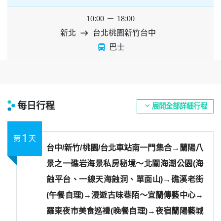
10:00
horizontal_rule
18:00
新北
east
台北桃園新竹台中
directions_bus
巴士
每日行程
expand_more
展開全部詳細行程
1
第
天
台中/新竹/桃園/台北車站南一門集合→蘭陽八
景之一礁岩海景私房秘境～北關海潮公園(海
蝕平台、一線天海蝕洞、單面山)→礁溪老街
(午餐自理)→漫遊古味巷陌～宜蘭傳藝中心→
羅東夜市美食巡禮(晚餐自理)→夜宿蘭陽藝城