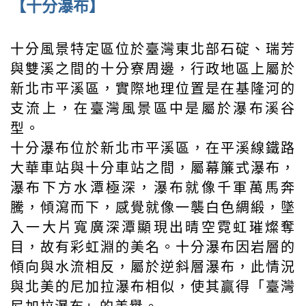
【十分瀑布】
十分風景特定區位於臺灣東北部石碇、瑞芳
與雙溪之間的十分寮周邊，行政地區上屬於
新北市平溪區，實際地理位置是在基隆河的
支流上，在臺灣風景區中是屬於瀑布溪谷
型。
十分瀑布位於新北市平溪區，在平溪線鐵路
大華車站與十分車站之間，屬幕簾式瀑布，
瀑布下方水潭極深，瀑布就像千軍萬馬奔
騰，傾瀉而下，感覺就像一襲白色綢緞，墜
入一大片寬廣深潭顯現出晴空霓虹璀燦奪
目，故有彩虹淵的美名。十分瀑布因岩層的
傾向與水流相反，屬於逆斜層瀑布，此情況
與北美的尼加拉瀑布相似，使其贏得「臺灣