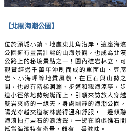
【北關海潮公園】
位於頭城小鎮，地處東北角沿岸，這座海濱
公園擁有豐富壯麗的山海景觀，也成為北濱
公路上的秘境景點之一！園內礁岩林立，可
觀賞經過千萬年沖刷而成的單面山、豆腐
岩、小海岬等地質風貌，在巨石與山勢之
間，也設有階梯洄瀾、步道和觀海涼亭，步
道小徑依地勢蜿蜒而上，引領來訪旅人穿越
雙岩夾峙的一線天。身處幽靜的海潮公園，
陽光穿越夾道樹林變得溫和舒服，一邊傾聽
海浪拍打岩石的浪濤聲，一邊在崎嶇礁石間
巡賞海濱特有奇景，頗有一番滋味。