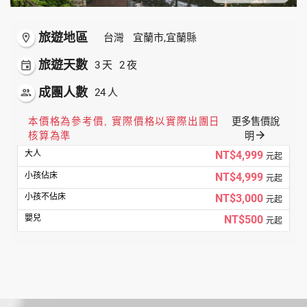
旅遊地區
room
台灣
宜蘭市,宜蘭縣
旅遊天數
event
3
2
天
夜
成團人數
people
24
人
本價格為參考價, 實際價格以實際出團日
更多售價說
arrow_forward
核算為準
明
NT$4,999
元起
NT$4,999
元起
NT$3,000
元起
NT$500
元起