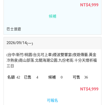
NT$4,999
候補
巴士旅遊
2026/09/14
(一)
(台中/新竹/桃園/台北可上車)煙波雙響宴(夜遊傳藝.黃金
冷熱泉)南山部落.北關海潮公園.九份老街.十分天燈祈福
三日
42
4
0
36
NT$4,999
可報名