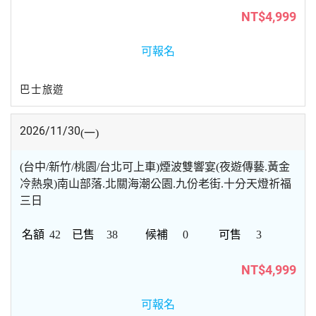
NT$4,999
可報名
巴士旅遊
2026/11/30
(一)
(台中/新竹/桃園/台北可上車)煙波雙響宴(夜遊傳藝.黃金
冷熱泉)南山部落.北關海潮公園.九份老街.十分天燈祈福
三日
42
38
0
3
NT$4,999
可報名