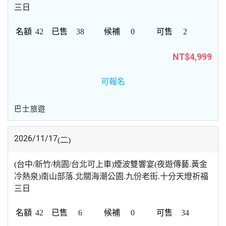
三日
42
38
0
2
NT$4,999
可報名
巴士旅遊
2026/11/17
(二)
(台中/新竹/桃園/台北可上車)煙波雙響宴(夜遊傳藝.黃金
冷熱泉)南山部落.北關海潮公園.九份老街.十分天燈祈福
三日
42
6
0
34