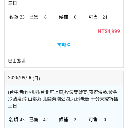
三日
33
8
0
24
NT$4,999
可報名
巴士旅遊
2026/09/06
(日)
(台中/新竹/桃園/台北可上車)煙波雙響宴(夜遊傳藝.黃金
冷熱泉)南山部落.北關海潮公園.九份老街.十分天燈祈福
三日
43
42
2
0