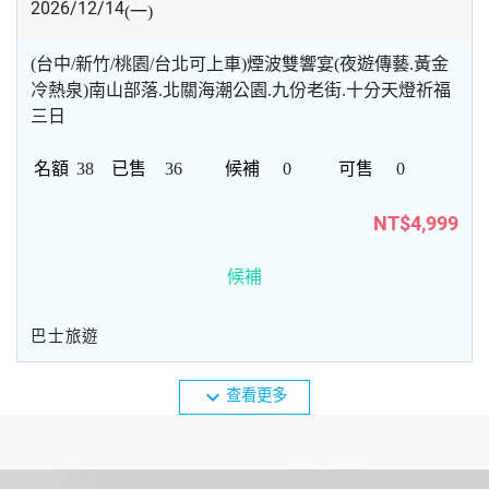
2026/12/14
(一)
(台中/新竹/桃園/台北可上車)煙波雙響宴(夜遊傳藝.黃金
冷熱泉)南山部落.北關海潮公園.九份老街.十分天燈祈福
三日
38
36
0
0
NT$4,999
候補
巴士旅遊
expand_more
查看更多