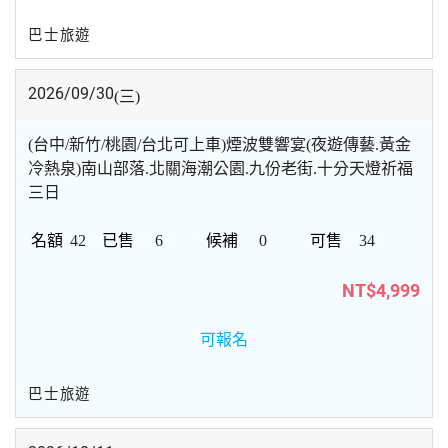
巴士旅遊
2026/09/30
(三)
(台中/新竹/桃園/台北可上車)煙波雙響宴(夜遊傳藝.黃金
冷熱泉)南山部落.北關海潮公園.九份老街.十分天燈祈福
三日
42
6
0
34
NT$4,999
可報名
巴士旅遊