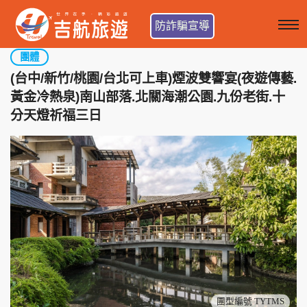
防詐騙宣導
團體
(台中/新竹/桃園/台北可上車)煙波雙響宴(夜遊傳藝.
黃金冷熱泉)南山部落.北關海潮公園.九份老街.十
分天燈祈福三日
團型編號 TYTMS