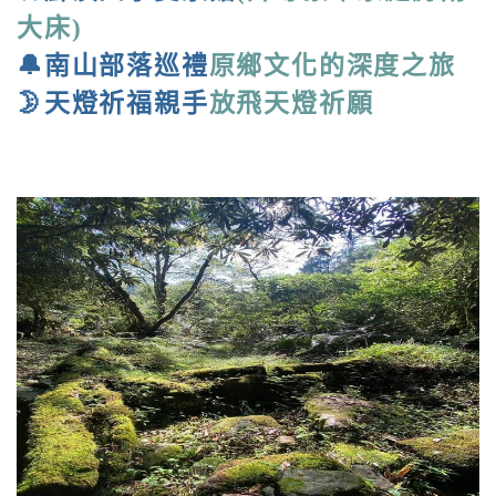
大床)
🔔南山部落巡禮
原鄉文化的深度之旅
🌛天燈祈福親手
放飛天燈祈願