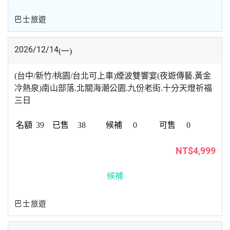
巴士旅遊
2026/12/14
(一)
(台中/新竹/桃園/台北可上車)煙波雙響宴(夜遊傳藝.黃金
冷熱泉)南山部落.北關海潮公園.九份老街.十分天燈祈福
三日
39
38
0
0
NT$4,999
候補
巴士旅遊