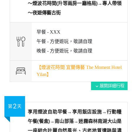
～煙波花時間(升等兩房一廳格局)→專人帶領
～夜遊傳藝古街
早餐 -
XXX
午餐 -
方便遊玩，敬請自理
晚餐 -
方便遊玩，敬請自理
【煙波花時間 宜蘭傳藝 The Moment Hotel
Yilan】
展開詳細行程
expand_more
2
第
天
享用煙波自助早餐→享用飯店設施→行動糧
午餐(餐盒)→南山部落→迷霧森林南湖大山是
一座結合壯麗自然風光、古老地質遺跡與濃