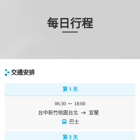
每日行程
交通安排
1
第
天
06:30
horizontal_rule
18:00
台中新竹桃園台北
east
宜蘭
directions_bus
巴士
3
第
天