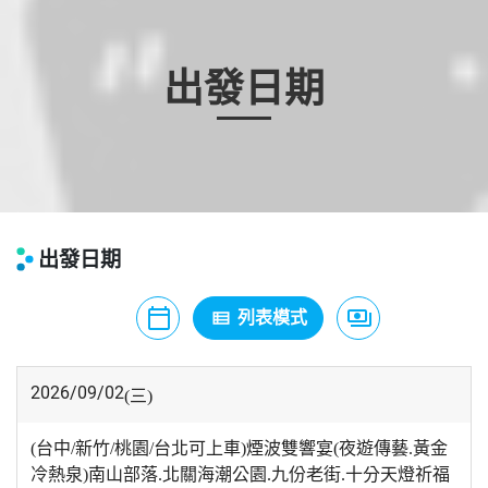
出發日期
出發日期
calendar_today
payments
view_list
月曆模式
列表模式
價格模式
2026/09/02
(三)
(台中/新竹/桃園/台北可上車)煙波雙響宴(夜遊傳藝.黃金
冷熱泉)南山部落.北關海潮公園.九份老街.十分天燈祈福