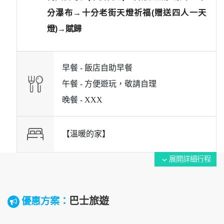
分瀑布→十分老街天燈祈福(贈送四人一天
燈)→賦歸
早餐 -
飯店自助早餐
午餐 -
方便遊玩，敬請自理
晚餐 -
XXX
【溫暖的家】
展開詳細行程
expand_more
巴士旅遊
優惠方案：