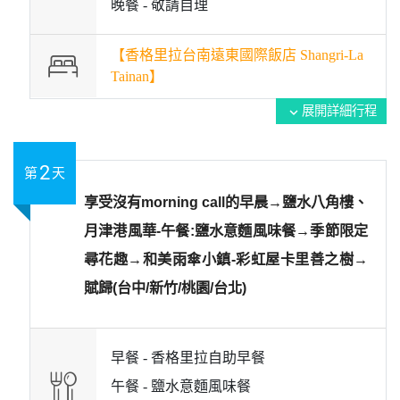
晚餐 -
敬請自理
【香格里拉台南遠東國際飯店 Shangri-La
Tainan】
展開詳細行程
expand_more
2
第
天
享受沒有morning call的早晨→鹽水八角樓、
月津港風華-午餐:鹽水意麵風味餐→季節限定
尋花趣→和美雨傘小鎮-彩虹屋卡里善之樹→
賦歸(台中/新竹/桃園/台北)
早餐 -
香格里拉自助早餐
午餐 -
鹽水意麵風味餐