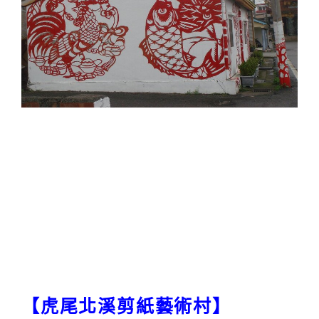
【虎尾北溪剪紙藝術村】