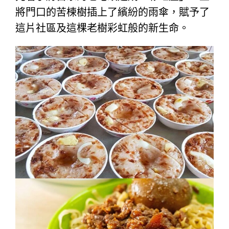
將門口的苦楝樹插上了繽紛的雨傘，賦予了
這片社區及這棵老樹彩虹般的新生命。