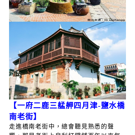
【一府二鹿三艋舺四月津-鹽水橋
南老街】
走進橋南老街中，總會聽見熟悉的聲