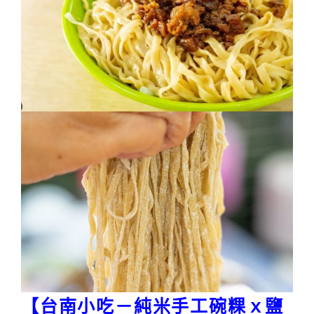
【台南小吃－純米手工碗粿ｘ鹽