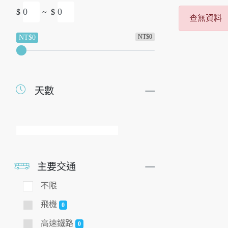
$
~
$
查無資料
NT$0
NT$0
天數
主要交通
不限
飛機
0
高速鐵路
0