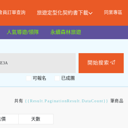
會員訂單查詢
旅遊定型化契約書下載
同業專區
人氣導遊/領隊
永續森林旅遊
開始搜索
可報名
共有
{{Result.PaginationResult.DataCount}}
筆商品
售價
天數