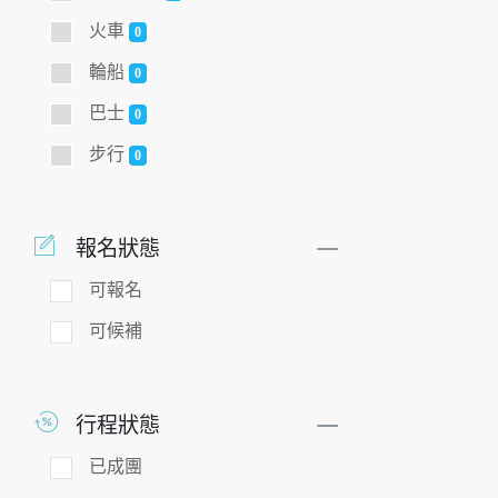
火車
0
輪船
0
巴士
0
步行
0
報名狀態
可報名
可候補
行程狀態
已成團